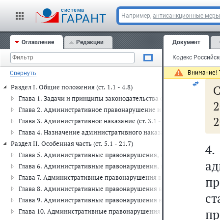
ср
cистема
ГАРАНТ
Например,
антисанкционные меры
ил
в
Оглавление
Редакции
Документ
шт
Внимание! Т
Свернуть
С
Раздел I. Общие положения (ст. 1.1 - 4.8)
Глава 1. Задачи и принципы законодательства об административных
2
Глава 2. Административное правонарушение и административная отв
2
Глава 3. Административное наказание (ст. 3.1 - 3.14)
Глава 4. Назначение административного наказания (ст. 4.1 - 4.8)
Раздел II. Особенная часть (ст. 5.1 - 21.7)
4
Глава 5. Административные правонарушения, посягающие на права 
а
Глава 6. Административные правонарушения, посягающие на здоро
Глава 7. Административные правонарушения в области охраны собст
п
Глава 8. Административные правонарушения в области охраны окр
ст
Глава 9. Административные правонарушения в промышленности, стр
пр
Глава 10. Административные правонарушения в сельском хозяйстве