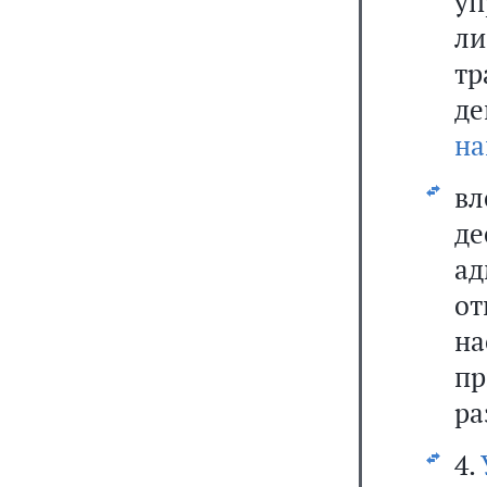
уп
л
тр
д
на
вл
де
а
о
н
пр
ра
4.