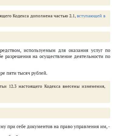
тоящего Кодекса дополнена частью 2.1,
вступающей в
ого движения
лов либо незаконное нанесение специальных цветографических схем авт
средств запрещена, или транспортным средством, на котором незаконно
средством, используемым для оказания услуг по
бе разрешения на осуществление деятельности по
м средством лицу, находящемуся в состоянии опьянения
ре пяти тысяч рублей.
атьи 12.3 настоящего Кодекса внесены изменения,
у при себе документов на право управления им, -
люченными специальными световыми и звуковыми сигналами