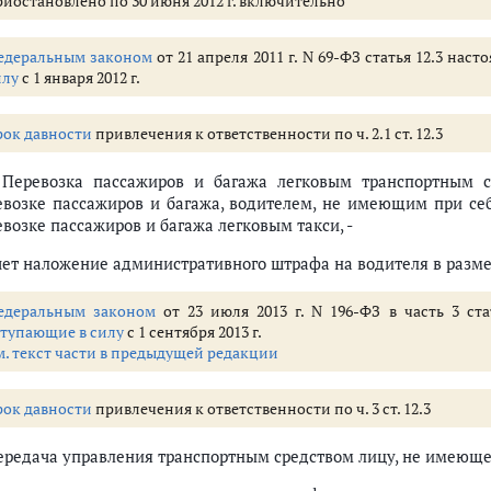
риостановлено по 30 июня 2012 г. включительно
.1 - 11.33)
движения (ст. 12.1 - 12.37)
едеральным законом
от 21 апреля 2011 г. N 69-ФЗ статья 12.3 нас
трированным в установленном порядке
илу
с 1 января 2012 г.
м правил установки на нем государственных регистрационных знаков
 не имеющим при себе документов, предусмотренных Правилами дорожн
едстве устройств для подачи специальных световых или звуковых сигна
рок давности
привлечения к ответственности по ч. 2.1 ст. 12.3
 неисправностей или условий, при которых эксплуатация транспортных 
. Перевозка пассажиров и багажа легковым транспортным 
сти или мотошлемов
евозке пассажиров и багажа, водителем, не имеющим при се
 не имеющим права управления транспортным средством
возке пассажиров и багажа легковым такси, -
находящимся в состоянии опьянения, передача управления транспортны
чет наложение административного штрафа на водителя в разме
жные пути
едеральным законом
от 23 июля 2013 г. N 196-ФЗ в часть 3 ст
ступающие в силу
с 1 сентября 2013 г.
на запрещающий жест регулировщика
м. текст части в предыдущей редакции
рок давности
привлечения к ответственности по ч. 3 ст. 12.3
едства на проезжей части дороги, встречного разъезда или обгона
ными знаками или разметкой проезжей части дороги
Передача управления транспортным средством лицу, не имеющем
ршрутному транспортному средству или транспортному средству с вк