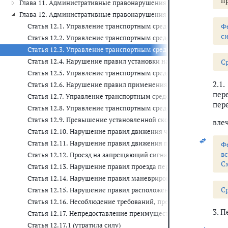
п
Глава 11. Административные правонарушения на транспорте (ст. 11
Глава 12. Административные правонарушения в области дорожного 
Ф
Статья 12.1. Управление транспортным средством, не зарегис
с
Статья 12.2. Управление транспортным средством с нарушение
Статья 12.3. Управление транспортным средством водителем,
Статья 12.4. Нарушение правил установки на транспортном ср
C
Статья 12.5. Управление транспортным средством при наличии
2.1
Статья 12.6. Нарушение правил применения ремней безопасно
пер
Статья 12.7. Управление транспортным средством водителем,
пере
Статья 12.8. Управление транспортным средством водителем, 
Статья 12.9. Превышение установленной скорости движения
вле
Статья 12.10. Нарушение правил движения через железнодоро
Статья 12.11. Нарушение правил движения по автомагистрали
Ф
в
Статья 12.12. Проезд на запрещающий сигнал светофора или 
С
Статья 12.13. Нарушение правил проезда перекрестков
Статья 12.14. Нарушение правил маневрирования
C
Статья 12.15. Нарушение правил расположения транспортного ср
Статья 12.16. Несоблюдение требований, предписанных дорож
3. 
Статья 12.17. Непредоставление преимущества в движении ма
Статья 12.17.1 (утратила силу)