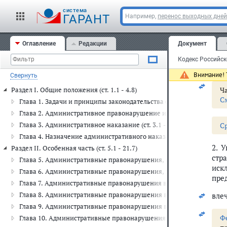
Там
cистема
ГАРАНТ
Например,
перенос выходных дней
вле
Оглавление
Редакции
Документ
З
т
с
Внимание! Т
Свернуть
Ча
Раздел I. Общие положения (ст. 1.1 - 4.8)
С
Глава 1. Задачи и принципы законодательства об административных
Глава 2. Административное правонарушение и административная отв
Глава 3. Административное наказание (ст. 3.1 - 3.14)
C
Глава 4. Назначение административного наказания (ст. 4.1 - 4.8)
2. 
Раздел II. Особенная часть (ст. 5.1 - 21.7)
стр
Глава 5. Административные правонарушения, посягающие на права 
иск
Глава 6. Административные правонарушения, посягающие на здоро
пре
Глава 7. Административные правонарушения в области охраны собст
Глава 8. Административные правонарушения в области охраны окр
вле
Глава 9. Административные правонарушения в промышленности, стр
Ф
Глава 10. Административные правонарушения в сельском хозяйстве