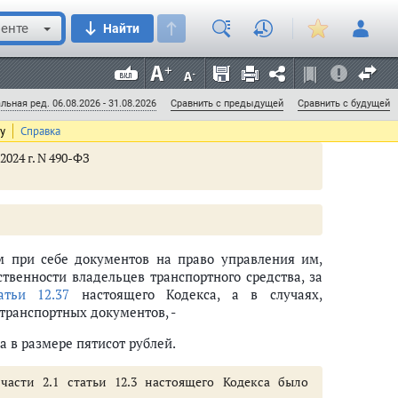
ающими временный ввоз транспортного средства, -
енте
Найти
 в размере пятисот рублей.
27.13
настоящего Кодекса применяется задержание
у, а лицо, управляющее транспортным средством, в
льная ред. 06.08.2026 - 31.08.2026
Сравнить с предыдущей
Сравнить с будущей
ению от управления
ту
Справка
2024 г. N 490-ФЗ
м при себе документов на право управления им,
ственности владельцев транспортного средства, за
атьи 12.37
настоящего Кодекса, а в случаях,
нную нравственность (ст. 6.1 - 6.36)
транспортных документов, -
- 8.55)
 в размере пятисот рублей.
части 2.1 статьи 12.3 настоящего Кодекса было