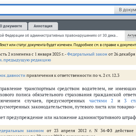
оженного союза, с отметками таможенных органов, подтвержд
В докум
чет предупреждение или наложение административного штрафа
а совершение данного правонарушения в соответствии со
О документе
Аннотация
статьей 
ранспортного средства, помещение на специализированную стоянк
Кодекс Российской Федерации об административных правонарушениях от 30 декабря 2001 г. N 195-ФЗ (КоАП РФ) (с изменениями и дополнениями)
Актуа
оответствии со
статьей 27.12
настоящего Кодекса подлежит отстран
екст или статус документа будет изменен. Подробнее см. в справке к докумен
сть 2 изменена с 1 января 2025 г. -
Федеральный закон
от 26 декабря 
м. предыдущую редакцию
 правонарушениях (ст. 1.1 - 1.8)
етственность (ст. 2.1 - 2.10)
рок давности
привлечения к ответственности по ч. 2 ст. 12.3
Управление транспортным средством водителем, не имеющи
ахового полиса обязательного страхования гражданской ответ
граждан (ст. 5.1 - 5.69)
лючением случаев, предусмотренных
частями 2
и
3 ст
вье, санитарно-эпидемиологическое благополучие населения и обществе
дусмотренных законодательством, путевого листа или товарно-
венности (ст. 7.1 - 7.35)
ужающей среды, природопользования и обращения с животными (ст. 8.1 
чет предупреждение или наложение административного штрафа
оительстве и энергетике (ст. 9.1 - 9.24)
едеральным законом
от 23 апреля 2012 г. N 34-ФЗ действие 
, ветеринарии и мелиорации земель (ст. 10.1 - 10.14)