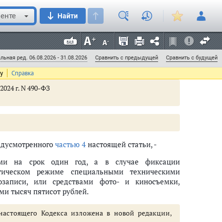
енте
Найти
едназначенную для встречного движения, либо на
ев, предусмотренных
частью 3
настоящей статьи, -
яч пятисот рублей или лишение права управления
льная ред. 06.08.2026 - 31.08.2026
Сравнить с предыдущей
Сравнить с будущей
ту
Справка
2024 г. N 490-ФЗ
едусмотренного
частью 4
настоящей статьи, -
ами на срок один год, а в случае фиксации
нную нравственность (ст. 6.1 - 6.36)
тическом режиме специальными техническими
записи, или средствами фото- и киносъемки,
- 8.55)
ми тысяч пятисот рублей.
 настоящего Кодекса изложена в новой редакции,