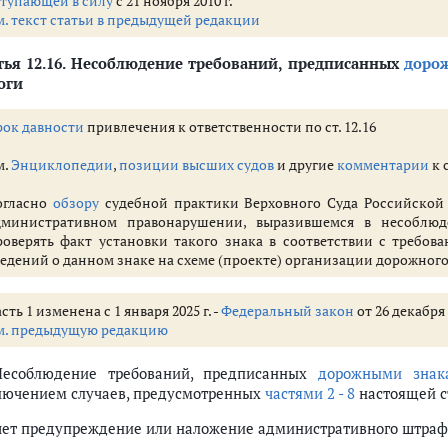
ступающей в силу
с 21 ноября 2010 г.
.1 - 11.33)
м. текст статьи в предыдущей редакции
движения (ст. 12.1 - 12.37)
трированным в установленном порядке
ья 12.16.
Несоблюдение требований, предписанных
доро
м правил установки на нем государственных регистрационных знаков
оги
 не имеющим при себе документов, предусмотренных Правилами дорожн
едстве устройств для подачи специальных световых или звуковых сигна
рок давности
привлечения к ответственности по ст. 12.16
 неисправностей или условий, при которых эксплуатация транспортных 
м.
Энциклопедии
,
позиции высших судов
и другие
комментарии
к 
сти или мотошлемов
 не имеющим права управления транспортным средством
огласно
обзору
судебной практики Верховного Суда Российской 
находящимся в состоянии опьянения, передача управления транспортны
дминистративном правонарушении, выразившемся в несоблюд
роверять факт установки такого знака в соответствии с требов
жные пути
ведений о данном знаке на схеме (проекте) организации дорожног
на запрещающий жест регулировщика
сть 1 изменена с 1 января 2025 г. -
Федеральный закон
от 26 декабря 
м. предыдущую редакцию
Несоблюдение требований, предписанных
дорожными знак
едства на проезжей части дороги, встречного разъезда или обгона
лючением случаев, предусмотренных
частями 2 - 8
настоящей ст
ными знаками или разметкой проезжей части дороги
ршрутному транспортному средству или транспортному средству с вк
чет предупреждение или наложение административного штрафа