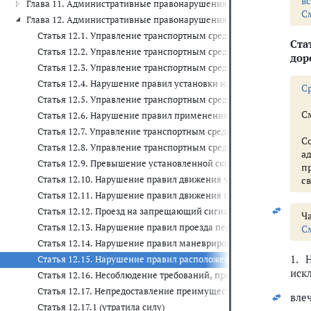
в
Глава 11. Административные правонарушения на транспорте (ст. 11
С
Глава 12. Административные правонарушения в области дорожного 
Статья 12.1. Управление транспортным средством, не зарегис
Стат
Статья 12.2. Управление транспортным средством с нарушение
дор
Статья 12.3. Управление транспортным средством водителем,
Статья 12.4. Нарушение правил установки на транспортном ср
C
Статья 12.5. Управление транспортным средством при наличии
С
Статья 12.6. Нарушение правил применения ремней безопасно
Статья 12.7. Управление транспортным средством водителем,
С
Статья 12.8. Управление транспортным средством водителем, 
а
Статья 12.9. Превышение установленной скорости движения
п
Статья 12.10. Нарушение правил движения через железнодоро
с
Статья 12.11. Нарушение правил движения по автомагистрали
Статья 12.12. Проезд на запрещающий сигнал светофора или 
Ча
Статья 12.13. Нарушение правил проезда перекрестков
С
Статья 12.14. Нарушение правил маневрирования
1. 
Статья 12.15. Нарушение правил расположения транспортного ср
иск
Статья 12.16. Несоблюдение требований, предписанных дорож
Статья 12.17. Непредоставление преимущества в движении ма
вле
Статья 12.17.1 (утратила силу)