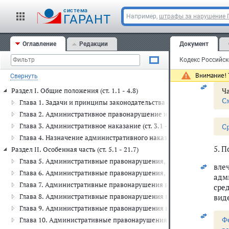
C
cистема
ГАРАНТ
Например,
штрафы за нарушение
4. 
тра
Оглавление
Редакции
Документ
вле
тра
Внимание! Т
Свернуть
Ча
Раздел I. Общие положения (ст. 1.1 - 4.8)
С
Глава 1. Задачи и принципы законодательства об административных
Глава 2. Административное правонарушение и административная отв
Глава 3. Административное наказание (ст. 3.1 - 3.14)
C
Глава 4. Назначение административного наказания (ст. 4.1 - 4.8)
5. 
Раздел II. Особенная часть (ст. 5.1 - 21.7)
Глава 5. Административные правонарушения, посягающие на права 
вле
Глава 6. Административные правонарушения, посягающие на здоро
адм
Глава 7. Административные правонарушения в области охраны собст
сре
Глава 8. Административные правонарушения в области охраны окр
вид
Глава 9. Административные правонарушения в промышленности, стр
Ф
Глава 10. Административные правонарушения в сельском хозяйстве