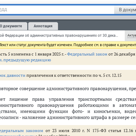
рок давности
привлечения к ответственности по ч. 4 ст. 12.15
В докум
 ПДД
Выезд в нарушение
Правил
дорожного движения на полосу, пр
мвайные пути встречного направления, за исключением случа
О документе
Аннотация
чет наложение административного штрафа в размере семи тыс
Кодекс Российской Федерации об административных правонарушениях от 30 декабря 2001 г. N 195-ФЗ (КоАП РФ) (с изменениями и дополнениями)
Актуа
нспортными средствами на срок от четырех до шести месяцев.
екст или статус документа будет изменен. Подробнее см. в справке к докумен
сть 5 изменена с 1 января 2025 г. -
Федеральный закон
от 26 декабря 
м. предыдущую редакцию
 правонарушениях (ст. 1.1 - 1.8)
етственность (ст. 2.1 - 2.10)
рок давности
привлечения к ответственности по ч. 5 ст. 12.15
Повторное совершение административного правонарушения, пр
граждан (ст. 5.1 - 5.69)
чет лишение права управления транспортными средств
вье, санитарно-эпидемиологическое благополучие населения и обществе
инистративного правонарушения работающими в автома
венности (ст. 7.1 - 7.35)
дствами, имеющими функции фото- и киносъемки, видео
ужающей среды, природопользования и обращения с животными (ст. 8.1 
еозаписи - наложение административного штрафа в размере се
оительстве и энергетике (ст. 9.1 - 9.24)
едеральным законом
от 23 июля 2010 г. N 175-ФЗ статья 12.16
, ветеринарии и мелиорации земель (ст. 10.1 - 10.14)