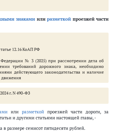
жными знаками
или
разметкой
проезжей части
ого движения
лов либо незаконное нанесение специальных цветографических схем авт
средств запрещена, или транспортным средством, на котором незаконно
статье 12.16 КоАП РФ
Федерации № 3 (2025) при рассмотрении дела об
м средством лицу, находящемуся в состоянии опьянения
ении требований дорожного знака, необходимо
аниями действующего законодательства и наличие
о движения
2024 г. N 490-ФЗ
ами
или
разметкой
проезжей части дороги, за
атьи и другими статьями настоящей главы, -
люченными специальными световыми и звуковыми сигналами
 в размере семисот пятидесяти рублей.