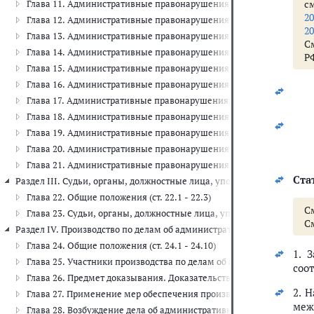
с
Глава 11. Административные правонарушения на транспорте (ст. 11
20
Глава 12. Административные правонарушения в области дорожного 
20
Глава 13. Административные правонарушения в области связи и инф
С
Глава 14. Административные правонарушения в области предприни
Р
Глава 15. Административные правонарушения в области финансов, 
Глава 16. Административные правонарушения в области таможенног
Глава 17. Административные правонарушения, посягающие на инсти
Глава 18. Административные правонарушения в области защиты Го
Глава 19. Административные правонарушения против порядка управ
Глава 20. Административные правонарушения, посягающие на обще
Глава 21. Административные правонарушения в области воинского уч
Стат
Раздел III. Судьи, органы, должностные лица, уполномоченные рассм
Глава 22. Общие положения (ст. 22.1 - 22.3)
С
Глава 23. Судьи, органы, должностные лица, уполномоченные расс
С
Раздел IV. Производство по делам об административных правонарушени
Глава 24. Общие положения (ст. 24.1 - 24.10)
1. 
Глава 25. Участники производства по делам об административных п
соо
Глава 26. Предмет доказывания. Доказательства. Оценка доказательс
2. 
Глава 27. Применение мер обеспечения производства по делам об 
меж
Глава 28. Возбуждение дела об административном правонарушении (