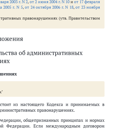
варя 2003 г. N 2
,
от 2 июня 2004 г. N 10
и
от 17 февраля
а 2005 г. N 5
,
от 24 октября 2006 г. N 18
,
от 23 ноября
тративных правонарушениях (утв. Правительством
 (ст. 14.1 - 14.68)
ства, использования и обращения драгоценных металлов и драгоценных к
оложения
х граждан или лиц без гражданства на территории РФ (ст. 18.1 - 18.2
ельства об административных
иях
ушениях
)
х"
остоит из настоящего Кодекса и принимаемых в
 административных правонарушениях.
едерации, общепризнанных принципах и нормах
ой Федерации. Если международным договором