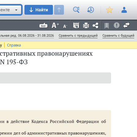
енте
Найти
льная ред. 06.08.2026 - 31.08.2026
Сравнить с предыдущей
Сравнить с будущей
ту
Справка
истративных правонарушениях
. N 195-ФЗ
нную нравственность (ст. 6.1 - 6.36)
- 8.55)
нии в действие Кодекса Российской Федерации об
трении дел об административных правонарушениях,