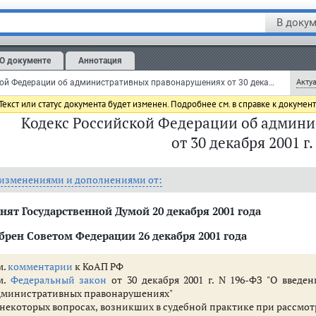
В докум
О документе
Аннотация
Кодекс Российской Федерации об административных правонарушениях от 30 декабря 2001 г. N 195-ФЗ (КоАП РФ) (с изменениями и дополнениями)
Актуа
екст или статус документа будет изменен. Подробнее см. в справке к докумен
Кодекс Российской Федерации об админ
от 30 декабря 2001 г
 правонарушениях (ст. 1.1 - 1.8)
етственность (ст. 2.1 - 2.10)
 изменениями и дополнениями от:
нят Государственной Думой 20 декабря 2001 года
граждан (ст. 5.1 - 5.69)
брен Советом Федерации 26 декабря 2001 года
вье, санитарно-эпидемиологическое благополучие населения и обществе
венности (ст. 7.1 - 7.35)
м.
комментарии
к КоАП РФ
ужающей среды, природопользования и обращения с животными (ст. 8.1 
м.
Федеральный закон
от 30 декабря 2001 г. N 196-ФЗ "О введе
оительстве и энергетике (ст. 9.1 - 9.24)
дминистративных правонарушениях"
, ветеринарии и мелиорации земель (ст. 10.1 - 10.14)
 некоторых вопросах, возникших в судебной практике при рассмо