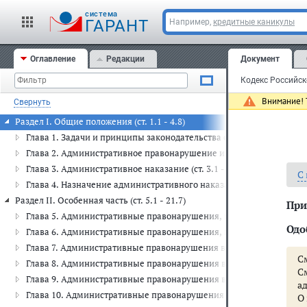
cистема
ГАРАНТ
Например,
кредитные каникулы
Оглавление
Редакции
Документ
Внимание! Т
Свернуть
Раздел I. Общие положения (ст. 1.1 - 4.8)
Глава 1. Задачи и принципы законодательства об административных
Глава 2. Административное правонарушение и административная отв
Глава 3. Административное наказание (ст. 3.1 - 3.14)
С
Глава 4. Назначение административного наказания (ст. 4.1 - 4.8)
Раздел II. Особенная часть (ст. 5.1 - 21.7)
При
Глава 5. Административные правонарушения, посягающие на права 
Одо
Глава 6. Административные правонарушения, посягающие на здоро
Глава 7. Административные правонарушения в области охраны собст
С
Глава 8. Административные правонарушения в области охраны окр
С
Глава 9. Административные правонарушения в промышленности, стр
а
Глава 10. Административные правонарушения в сельском хозяйстве
О