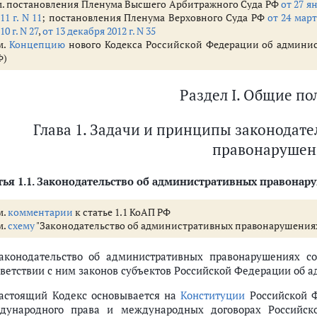
м. постановления Пленума Высшего Арбитражного Суда РФ
от 27 ян
.1 - 11.33)
11 г. N 11
; постановления Пленума Верховного Суда РФ
от 24 март
движения (ст. 12.1 - 12.37)
10 г. N 27
,
от 13 декабря 2012 г. N 35
ормации (ст. 13.1 - 13.56)
м.
Концепцию
нового Кодекса Российской Федерации об админис
мательской деятельности и деятельности саморегулируемых организаций
Ф)
налогов и сборов, страхования, рынка ценных бумаг, добычи, производ
о дела (нарушения таможенных правил) (ст. 16.1 - 16.24)
Раздел I. Общие п
туты государственной власти (ст. 17.1 - 17.17)
сударственной границы РФ и обеспечения режима пребывания иностранны
Глава 1. Задачи и принципы законодат
ления (ст. 19.1 - 19.38)
правонарушен
ственный порядок и общественную безопасность (ст. 20.1 - 20.37)
ета (ст. 21.1 - 21.7)
ья 1.1.
Законодательство об административных правонар
атривать дела об административных правонарушениях (ст. 22.1 - 23.94)
м.
комментарии
к статье 1.1 КоАП РФ
матривать дела об административных правонарушениях (ст. 23.1 - 23.98
м.
схему
"Законодательство об административных правонарушения
ях (ст. 24.1 - 30.19)
Законодательство об административных правонарушениях с
равонарушениях, их права и обязанности (ст. 25.1 - 25.15)
тветствии с ним законов субъектов Российской Федерации об
тв (ст. 26.1 - 26.11)
Настоящий Кодекс основывается на
Конституции
Российской Ф
административных правонарушениях (ст. 27.1 - 27.20)
дународного права и международных договорах Российск
ст. 28.1 - 28.10)