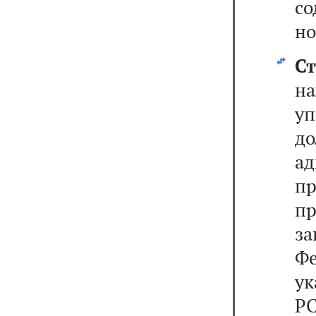
с
но
Ст
н
у
д
а
п
п
за
Ф
ук
РС