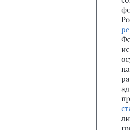
ф
Р
р
Ф
и
ос
на
р
а
п
ст
л
г