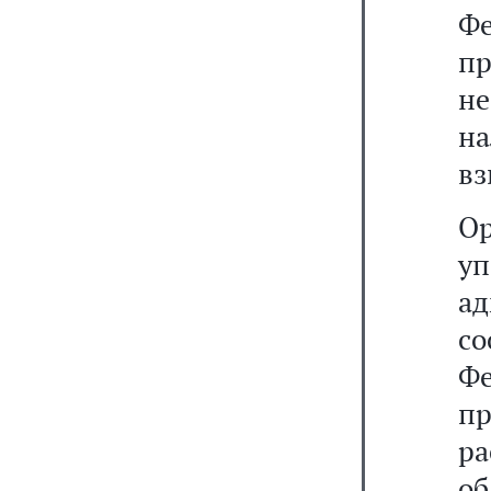
Ф
п
н
н
вз
О
уп
а
с
Ф
п
ра
об