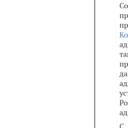
С
п
п
Ко
ад
т
пр
д
а
у
Р
ад
С