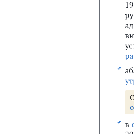
1
р
а
в
у
ра
аб
ут
с
в