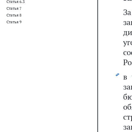
Статья 6.3
Статья 7
З
Статья 8
з
Статья 9
д
у
с
Ро
в
за
б
о
с
за