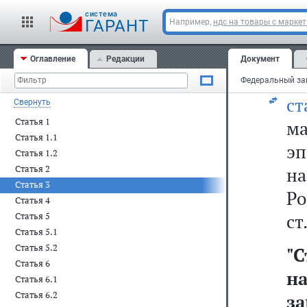
т
cистема
ГАРАНТ
Например,
ндс на товары с марке
Оглавление
Редакции
Документ
т
ст
Свернуть
Статья 1
ма
Статья 1.1
э
Статья 1.2
Статья 2
на
Статья 3
Р
Статья 4
ст
Статья 5
Статья 5.1
Статья 5.2
"
Статья 6
н
Статья 6.1
Статья 6.2
за