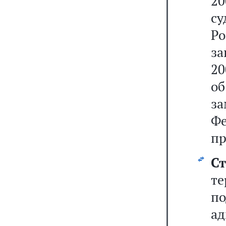
20
с
Р
за
20
об
за
Ф
пр
С
т
п
а