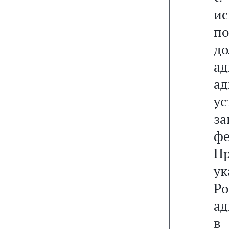
и
п
д
а
а
у
з
ф
Пр
ук
Ро
а
в 