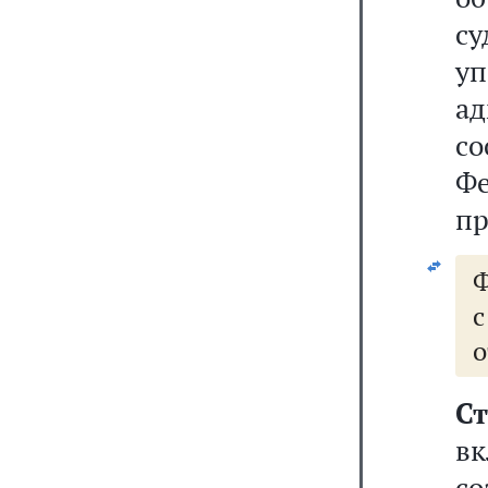
су
уп
а
с
Ф
пр
Ф
с
о
Ст
вк
со