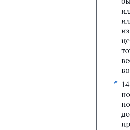
бы
ил
и
и
ц
то
ве
во
14
п
п
до
п