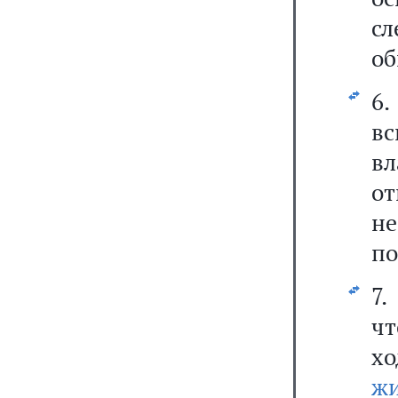
с
об
6
в
вл
от
н
по
7.
чт
х
ж