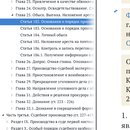
Глава 23. Привлечение в качестве обвиняемого. Предъявление о
Глава 24. Осмотр. Освидетельствование. Следственный экспериме
Ф
Глава 25. Обыск. Выемка. Наложение ареста на почтово-телегр
Статья 182. Основания и порядок производства обыска
Статья 183. Основания и порядок производства выемки
н
Статья 184. Личный обыск
С
Статья 185. Наложение ареста на почтово-телеграфные отпр
Статья 186. Контроль и запись переговоров
Статья 186.1. Получение информации о соединениях между 
Глава 26. Допрос. Очная ставка. Опознание. Проверка показаний 
Глава 27. Производство судебной экспертизы (ст. 195 - 207)
п
Глава 28. Приостановление и возобновление предварительного сл
Глава 29. Прекращение уголовного дела (ст. 212 - 214.1)
К
Глава 30. Направление уголовного дела с обвинительным заключ
Глава 31. Действия и решения прокурора по уголовному делу, 
2
Глава 32. Дознание (ст. 223 - 226)
Глава 32.1. Дознание в сокращенной форме (ст. 226.1 - 226.9)
1
Часть третья. Судебное производство (ст. 227-419)
Раздел IX. Производство в суде первой инстанции (ст. 227 - 313)
яв
Раздел X. Особый порядок судебного разбирательства (ст. 314 - 317