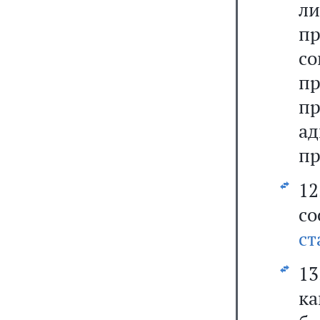
л
п
со
п
п
ад
пр
1
со
ст
13
ка