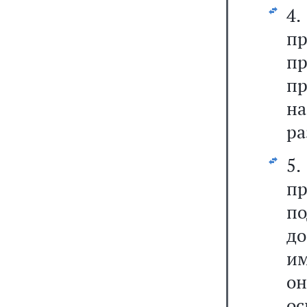
4
п
п
п
на
ра
5
п
п
до
им
о
ос