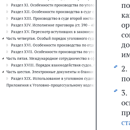
по
Раздел XI. Особенности производства по уголовным делам частного
Раздел XII. Особенности производства в суде с участием присяжных 
к
Раздел XIII. Производство в суде второй инстанции (ст. 354 - 389.36
ор
Раздел XIV. Исполнение приговора (ст. 390 - 401)
Раздел XV. Пересмотр вступивших в законную силу приговоров, опр
с
Часть четвертая. Особый порядок уголовного судопроизводства (ст. 42
до
Раздел XVI. Особенности производства по отдельным категориям уг
Раздел XVII. Особенности производства по уголовным делам в отн
им
Часть пятая. Международное сотрудничество в сфере уголовного судоп
Раздел XVIII. Порядок взаимодействия судов, прокуроров, след
2
Часть шестая. Электронные документы и бланки процессуальных докум
по
Раздел XIX. Использование в уголовном судопроизводстве электро
Приложения к Уголовно-процессуальному кодексу РФ (исключены)
3
о
пр
ст