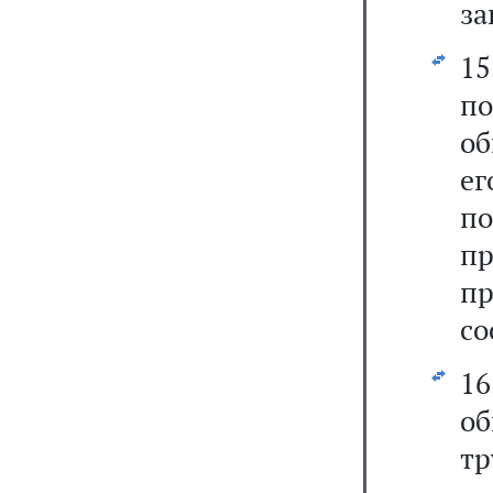
за
15
п
об
ег
п
п
п
со
16
о
тр