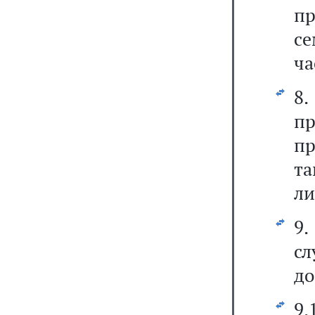
пр
се
ча
8.
п
пр
та
ли
9.
с
до
9.