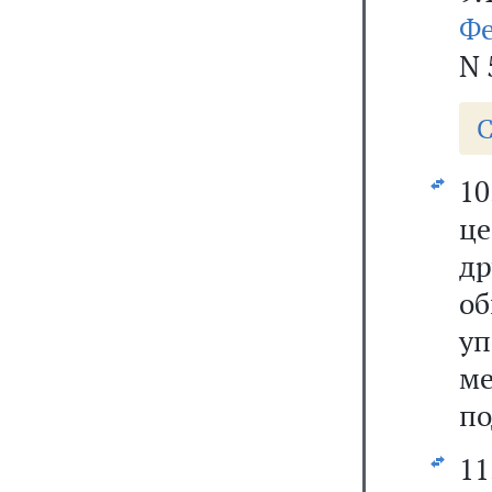
Фе
N 
С
1
ц
д
о
у
м
по
11