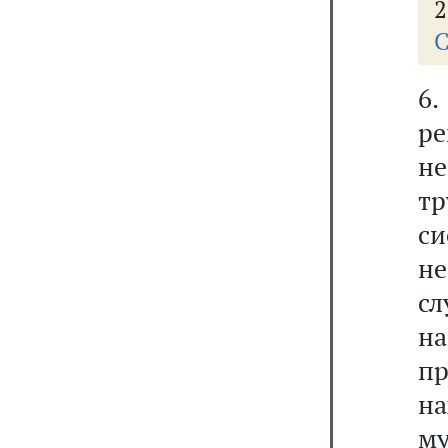
2
С
6.
р
н
т
с
не
с
н
п
н
м