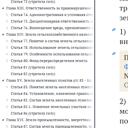
Статья 73 (утратила силу)
т
Глава XIII. Ответственность за правонарушения в области охраны и ис
Статья 74. Административная и уголовная ответственность за з
зе
Статья 75. Дисциплинарная ответственность за земельные право
Статья 76. Возмещение вреда, причиненного земельными право
1)
Глава XIV. Земли сельскохозяйственного назначения (ст. 77 - 82)
вн
Статья 77. Понятие и состав земель сельскохозяйственного назна
Статья 78. Использование земель сельскохозяйственного назначе
Статья 79. Особенности использования сельскохозяйственных уг
П
Статья 80. Фонд перераспределения земель
Ф
Статья 81 (утратила силу)
N
Статья 82 (утратила силу)
Глава XV. Земли населенных пунктов (ст. 83 - 86)
С
Статья 83. Понятие земель населенных пунктов и понятие границ
Статья 84. Установление, изменение границ населенных пунктов
2)
Статья 85. Состав земель населенных пунктов и зонирование тер
Статья 85.1. Освоение земельных участков из состава земель нас
м
Статья 86 (утратила силу)
п
Глава XVI. Земли промышленности, энергетики, транспорта, связи, 
Статья 87. Состав земель промышленности, энергетики, транспор