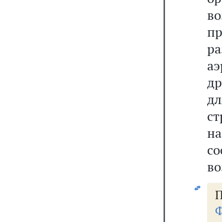
в
пр
р
аэ
др
д
ст
н
со
во
П
Ф