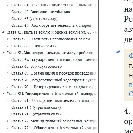
Статья 61. Признание недействительным акта исполнительного ор
на
Статья 62. Возмещение убытков
Р
Статья 63 (утратила силу)
Статья 64. Рассмотрение земельных споров
а
Глава X. Плата за землю и оценка земли (ст. 65 - 66)
де
Статья 65. Платность использования земли
Статья 66. Оценка земли
Глава XI. Мониторинг земель, землеустройство, государственный ка
Ф
Статья 67. Государственный мониторинг земель
Статья 68. Землеустройство
н
Статья 69. Организация и порядок проведения землеустройства
Статья 70. Государственный кадастровый учет земельных участко
в
Статья 70.1. Резервирование земель для государственных или м
С
Глава XII. Государственный земельный надзор, муниципальный земе
Статья 71. Государственный земельный надзор
Статья 71.1 (утратила силу)
4.
Статья 71.2 (утратила силу)
ор
Статья 72. Муниципальный земельный контроль
Статья 72.1. Общественный земельный контроль
м