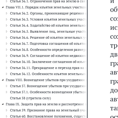
и
Статья 56.1. Ограничения прав на землю в связи с резервирован
о
Глава VII.1. Порядок изъятия земельных участков для государственны
Статья 56.2. Органы, принимающие решения об изъятии земельн
с
Статья 56.3. Условия изъятия земельных участков для государс
ис
Статья 56.4. Ходатайство об изъятии земельного участка для го
Статья 56.5. Выявление лиц, земельные участки и (или) распол
со
Статья 56.6. Решение об изъятии земельных участков для госуд
т
Статья 56.7. Подготовка соглашения об изъятии земельных учас
Статья 56.8. Особенности определения размера возмещения в св
дв
Статья 56.9. Соглашение об изъятии недвижимости для государ
гр
Статья 56.10. Заключение соглашения об изъятии недвижимости
Статья 56.11. Прекращение и переход прав на земельный участо
а
Статья 56.12. Особенности изъятия земельных участков и (или) 
г
Глава VIII. Возмещение убытков при ухудшении качества земель, о
Статья 57. Возмещение убытков при ухудшении качества земель,
д
Статья 57.1. Особенности возмещения убытков при ограничении 
а
Статья 58 (утратила силу)
Глава IX. Защита прав на землю и рассмотрение земельных споров (ст.
та
Статья 59. Признание права на земельный участок
о
Статья 60. Восстановление положения, существовавшего до нару