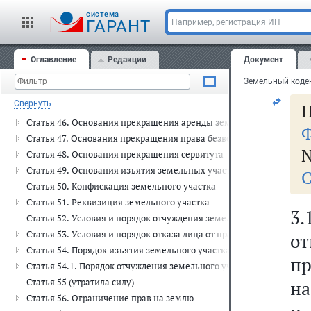
вн
Статья 40. Права собственников земельных участков на использо
cистема
ГАРАНТ
Например,
регистрация ИП
Статья 41. Права на использование земельных участков землепо
Статья 42. Обязанности собственников земельных участков и ли
Статья 43. Осуществление прав на земельный участок
Оглавление
Редакции
Документ
ав
Глава VII. Прекращение и ограничение прав на землю (ст. 44 - 56.1)
Статья 44. Основания прекращения права собственности на земе
Свернуть
П
Статья 45. Основания прекращения права постоянного (бессрочн
Статья 46. Основания прекращения аренды земельного участка
Ф
Статья 47. Основания прекращения права безвозмездного польз
N
Статья 48. Основания прекращения сервитута
Статья 49. Основания изъятия земельных участков для государс
С
Статья 50. Конфискация земельного участка
Статья 51. Реквизиция земельного участка
3.
Статья 52. Условия и порядок отчуждения земельного участка
Статья 53. Условия и порядок отказа лица от права на земельный 
о
Статья 54. Порядок изъятия земельного участка, предоставленно
п
Статья 54.1. Порядок отчуждения земельного участка, находящего
Статья 55 (утратила силу)
на
Статья 56. Ограничение прав на землю