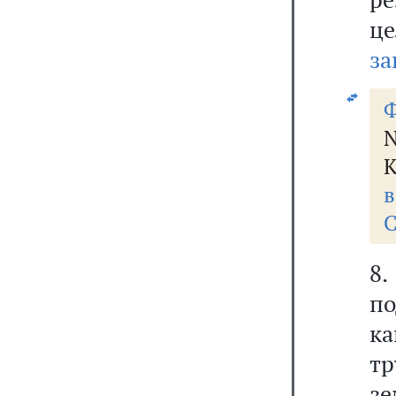
ц
за
Ф
N
К
в
С
8.
п
к
тр
зе