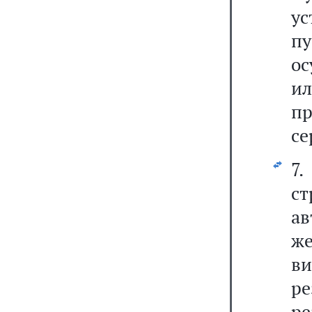
у
п
ос
и
п
се
7
ст
а
же
в
р
ре