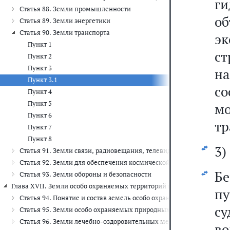
ги
Статья 88. Земли промышленности
о
Статья 89. Земли энергетики
Статья 90. Земли транспорта
э
Пункт 1
ст
Пункт 2
Пункт 3
н
Пункт 3.1
со
Пункт 4
Пункт 5
м
Пункт 6
тр
Пункт 7
Пункт 8
3)
Статья 91. Земли связи, радиовещания, телевидения, информатик
Статья 92. Земли для обеспечения космической деятельности
Б
Статья 93. Земли обороны и безопасности
Глава XVII. Земли особо охраняемых территорий и объектов (ст. 94 -1
пу
Статья 94. Понятие и состав земель особо охраняемых территорий
су
Статья 95. Земли особо охраняемых природных территорий
Статья 96. Земли лечебно-оздоровительных местностей и курорто
в