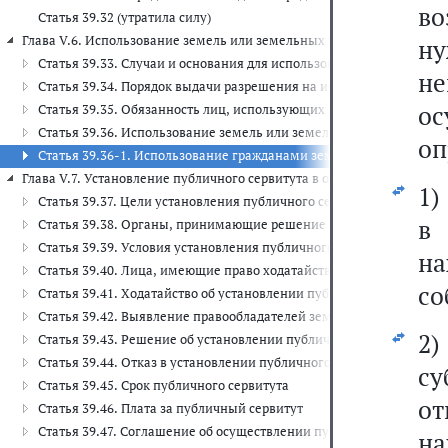
во
Статья 39.32 (утратила силу)
Глава V.6. Использование земель или земельных участков, находящих
н
Статья 39.33. Случаи и основания для использования земель или
н
Статья 39.34. Порядок выдачи разрешения на использование земе
о
Статья 39.35. Обязанность лиц, использующих земли или земель
Статья 39.36. Использование земель или земельных участков, н
оп
Статья 39.36-1. Использование гражданами земель или земельны
Глава V.7. Установление публичного сервитута в отдельных целях (ст. 
1)
Статья 39.37. Цели установления публичного сервитута
в
Статья 39.38. Органы, принимающие решение об установлении пу
Статья 39.39. Условия установления публичного сервитута
н
Статья 39.40. Лица, имеющие право ходатайствовать об установл
со
Статья 39.41. Ходатайство об установлении публичного сервитута
Статья 39.42. Выявление правообладателей земельных участков в
2
Статья 39.43. Решение об установлении публичного сервитута
Статья 39.44. Отказ в установлении публичного сервитута
с
Статья 39.45. Срок публичного сервитута
о
Статья 39.46. Плата за публичный сервитут
Статья 39.47. Соглашение об осуществлении публичного сервитут
на