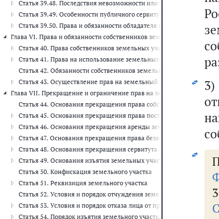
Статья 39.48. Последствия невозможности или существенного зат
Р
Статья 39.49. Особенности публичного сервитута, устанавливаемо
Статья 39.50. Права и обязанности обладателя публичного сервиту
зе
Глава VI. Права и обязанности собственников земельных участков, з
с
Статья 40. Права собственников земельных участков на использо
ра
Статья 41. Права на использование земельных участков землепо
Статья 42. Обязанности собственников земельных участков и ли
3)
Статья 43. Осуществление прав на земельный участок
Глава VII. Прекращение и ограничение прав на землю (ст. 44 - 56.1)
о
Статья 44. Основания прекращения права собственности на земе
н
Статья 45. Основания прекращения права постоянного (бессрочн
Статья 46. Основания прекращения аренды земельного участка
со
Статья 47. Основания прекращения права безвозмездного польз
Статья 48. Основания прекращения сервитута
П
Статья 49. Основания изъятия земельных участков для государс
Статья 50. Конфискация земельного участка
Ф
Статья 51. Реквизиция земельного участка
3
Статья 52. Условия и порядок отчуждения земельного участка
С
Статья 53. Условия и порядок отказа лица от права на земельный 
Статья 54. Порядок изъятия земельного участка, предоставленно