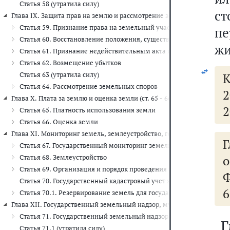
Статья 58 (утратила силу)
ст
Глава IX. Защита прав на землю и рассмотрение земельных споров (ст.
Статья 59. Признание права на земельный участок
пе
Статья 60. Восстановление положения, существовавшего до нару
жи
Статья 61. Признание недействительным акта исполнительного ор
Статья 62. Возмещение убытков
Статья 63 (утратила силу)
К
Статья 64. Рассмотрение земельных споров
2
Глава X. Плата за землю и оценка земли (ст. 65 - 66)
2
Статья 65. Платность использования земли
Статья 66. Оценка земли
Глава XI. Мониторинг земель, землеустройство, государственный ка
Статья 67. Государственный мониторинг земель
о
Статья 68. Землеустройство
Статья 69. Организация и порядок проведения землеустройства
Ф
Статья 70. Государственный кадастровый учет земельных участко
6
Статья 70.1. Резервирование земель для государственных или м
Глава XII. Государственный земельный надзор, муниципальный земе
Статья 71. Государственный земельный надзор
Г
Статья 71.1 (утратила силу)