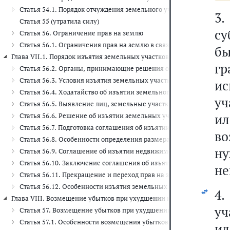
Статья 54.1. Порядок отчуждения земельного участка, находящего
3
Статья 55 (утратила силу)
су
Статья 56. Ограничение прав на землю
Статья 56.1. Ограничения прав на землю в связи с резервирован
б
Глава VII.1. Порядок изъятия земельных участков для государственны
гр
Статья 56.2. Органы, принимающие решения об изъятии земельн
Статья 56.3. Условия изъятия земельных участков для государс
и
Статья 56.4. Ходатайство об изъятии земельного участка для го
уч
Статья 56.5. Выявление лиц, земельные участки и (или) распол
ил
Статья 56.6. Решение об изъятии земельных участков для госуд
Статья 56.7. Подготовка соглашения об изъятии земельных учас
во
Статья 56.8. Особенности определения размера возмещения в св
н
Статья 56.9. Соглашение об изъятии недвижимости для государ
Статья 56.10. Заключение соглашения об изъятии недвижимости
не
Статья 56.11. Прекращение и переход прав на земельный участо
Статья 56.12. Особенности изъятия земельных участков и (или) 
4.
Глава VIII. Возмещение убытков при ухудшении качества земель, о
уч
Статья 57. Возмещение убытков при ухудшении качества земель,
Статья 57.1. Особенности возмещения убытков при ограничении 
ил