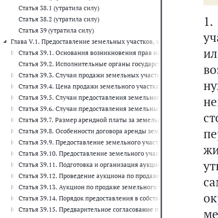
Статья 38.1 (утратила силу)
1.
Статья 38.2 (утратила силу)
Статья 39 (утратила силу)
уч
Глава V.1. Предоставление земельных участков, находящихся в госуд
ил
Статья 39.1. Основания возникновения прав на земельные участ
Статья 39.2. Исполнительные органы государственной власти и 
во
Статья 39.3. Случаи продажи земельных участков, находящихся в 
н
Статья 39.4. Цена продажи земельного участка, находящегося в 
Статья 39.5. Случаи предоставления земельного участка, находя
не
Статья 39.6. Случаи предоставления земельных участков, находящ
ст
Статья 39.7. Размер арендной платы за земельный участок, нахо
пе
Статья 39.8. Особенности договора аренды земельного участка, 
Статья 39.9. Предоставление земельного участка, находящегося в
жи
Статья 39.10. Предоставление земельного участка, находящегося
у
Статья 39.11. Подготовка и организация аукциона по продаже зе
Статья 39.12. Проведение аукциона по продаже земельного участ
са
Статья 39.13. Аукцион по продаже земельного участка, находяще
ок
Статья 39.14. Порядок предоставления в собственность, аренду, 
Статья 39.15. Предварительное согласование предоставления зем
м