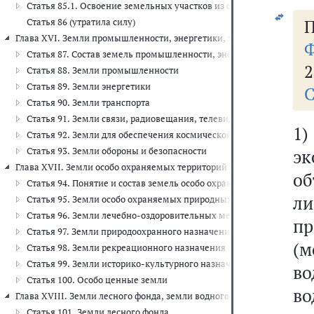
Статья 85.1. Освоение земельных участков из состава земель нас
П
Статья 86 (утратила силу)
Глава XVI. Земли промышленности, энергетики, транспорта, связи, 
Ф
Статья 87. Состав земель промышленности, энергетики, транспор
2
Статья 88. Земли промышленности
Статья 89. Земли энергетики
С
Статья 90. Земли транспорта
Статья 91. Земли связи, радиовещания, телевидения, информатик
1
Статья 92. Земли для обеспечения космической деятельности
Статья 93. Земли обороны и безопасности
э
Глава XVII. Земли особо охраняемых территорий и объектов (ст. 94 -1
об
Статья 94. Понятие и состав земель особо охраняемых территорий
л
Статья 95. Земли особо охраняемых природных территорий
Статья 96. Земли лечебно-оздоровительных местностей и курорто
п
Статья 97. Земли природоохранного назначения
(
Статья 98. Земли рекреационного назначения
Статья 99. Земли историко-культурного назначения
в
Статья 100. Особо ценные земли
во
Глава XVIII. Земли лесного фонда, земли водного фонда и земли запас
Статья 101. Земли лесного фонда