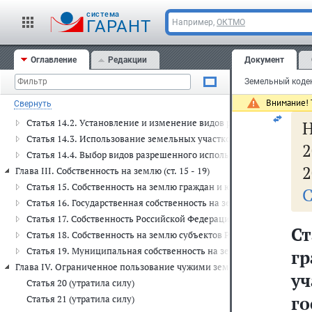
Статья 11.11. Определение категорий земель и видов разрешенн
п
cистема
ГАРАНТ
Например,
ОКТМО
Глава II. Охрана земель (ст. 12 - 14)
о
Статья 12. Цели охраны земель
Статья 13. Содержание охраны земель
се
Оглавление
Редакции
Документ
Статья 14. Использование земель и земельных участков, подве
Ко
Глава II.1. Виды разрешенного использования земельных участков
Внимание! Т
Свернуть
Статья 14.1. Общие положения о видах разрешенного использова
Статья 14.2. Установление и изменение видов разрешенного исп
Статья 14.3. Использование земельных участков в соответствии 
2
Статья 14.4. Выбор видов разрешенного использования земельных
2
Глава III. Собственность на землю (ст. 15 - 19)
Статья 15. Собственность на землю граждан и юридических лиц
С
Статья 16. Государственная собственность на землю
Статья 17. Собственность Российской Федерации (федеральная со
С
Статья 18. Собственность на землю субъектов Российской Федера
Статья 19. Муниципальная собственность на землю
г
Глава IV. Ограниченное пользование чужими земельными участками (
у
Статья 20 (утратила силу)
г
Статья 21 (утратила силу)