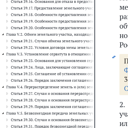
Статья 39.16. Основания для отказа в предоставлении земельного
ме
Статья 39.17. Предоставление земельного участка, находящегося 
р
Статья 39.18. Особенности предоставления земельных участков, 
Статья 39.19. Особенности предоставления земельных участков, 
о
Статья 39.20. Особенности предоставления земельного участка, 
но
Глава V.2. Обмен земельного участка, находящегося в государственн
Статья 39.21. Случаи обмена земельного участка, находящегося 
Ро
Статья 39.22. Условия договора мены земельного участка, наход
Глава V.3. Установление сервитута в отношении земельного участка,
П
Статья 39.23. Основания для установления сервитута в отношени
Статья 39.24. Лица, заключающие соглашения об установлении с
Ф
Статья 39.25. Соглашение об установлении сервитута в отношени
3
Статья 39.26. Порядок заключения соглашения об установлении с
С
Глава V.4. Перераспределение земель и (или) земельных участков, н
Статья 39.27. Случаи и основания перераспределения земель и (
Статья 39.28. Случаи и основания перераспределения земель и (
2.
Статья 39.29. Порядок заключения соглашения о перераспределен
уч
Глава V.5. Безвозмездная передача земельных участков, находящихся
Статья 39.30. Случаи и основания безвозмездной передачи земел
ил
Статья 39.31. Порядок безвозмездной передачи земельного участ