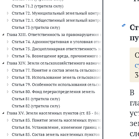
Статья 71.2 (утратила силу)
Статья 72. Муниципальный земельный контроль
Статья 72.1. Общественный земельный контроль
Ст
Статья 73 (утратила силу)
Глава XIII. Ответственность за правонарушения в области охраны и ис
пу
Статья 74. Административная и уголовная ответственность за з
Статья 75. Дисциплинарная ответственность за земельные право
Статья 76. Возмещение вреда, причиненного земельными право
с
Глава XIV. Земли сельскохозяйственного назначения (ст. 77 - 82)
Статья 77. Понятие и состав земель сельскохозяйственного назна
3
Статья 78. Использование земель сельскохозяйственного назначе
Статья 79. Особенности использования сельскохозяйственных уг
В 
Статья 80. Фонд перераспределения земель
Статья 81 (утратила силу)
г
Статья 82 (утратила силу)
у
Глава XV. Земли населенных пунктов (ст. 83 - 86)
Статья 83. Понятие земель населенных пунктов и понятие границ
зе
Статья 84. Установление, изменение границ населенных пунктов
сл
Статья 85. Состав земель населенных пунктов и зонирование тер