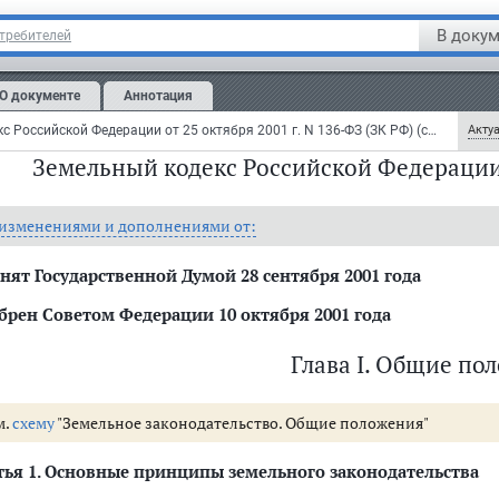
В докум
отребителей
О документе
Аннотация
Земельный кодекс Российской Федерации от 25 октября 2001 г. N 136-ФЗ (ЗК РФ) (с изменениями и дополнениями)
Актуа
Земельный кодекс Российской Федерации о
 изменениями и дополнениями от:
нят Государственной Думой 28 сентября 2001 года
ом
ерации
брен Советом Федерации 10 октября 2001 года
Глава I. Общие по
тегории в другую
м.
схему
"Земельное законодательство. Общие положения"
ых отношений
рганов исполнительной власти в области земельных отношений исполни
тья 1
. Основные принципы земельного законодательства
ти земельных отношений