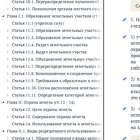
Статья 10.1. Перераспределение полномочий между органами мес
С
Статья 11. Полномочия органов местного самоуправления в обла
Глава I.1. Образование земельных участков (ст. 11.1 - 11.10)
1. 
Статья 11.1 (утратила силу)
сле
Статья 11.2. Образование земельных участков
1) 
Статья 11.3. Образование земельных участков из земель или зем
исп
Статья 11.4. Раздел земельного участка
охр
Статья 11.5. Выдел земельного участка
про
Статья 11.6. Объединение земельных участков
на 
Статья 11.7. Перераспределение земельных участков
соб
Статья 11.8. Возникновение и сохранение прав, обременений (о
2) 
Статья 11.9. Требования к образуемым и измененным земельным
хоз
Статья 11.10. Схема расположения земельного участка или земел
вла
Статья 11.11. Определение категорий земель и видов разрешенн
это
Глава II. Охрана земель (ст. 12 - 14)
3) 
Статья 12. Цели охраны земель
исп
Статья 13. Содержание охраны земель
кот
Статья 14. Использование земель и земельных участков, подве
на з
Глава II.1. Виды разрешенного использования земельных участков
Статья 14.1. Общие положения о видах разрешенного использова