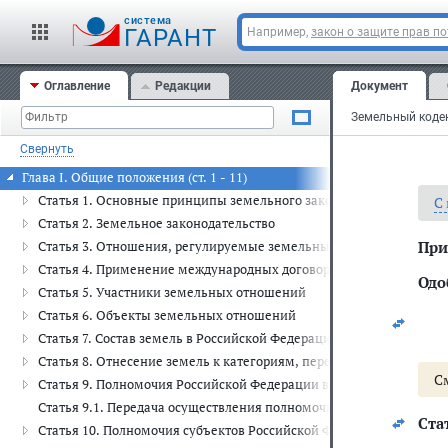
cистема
ГАРАНТ
Например,
закон о защите прав п
Оглавление
Редакции
Документ
Свернуть
Глава I. Общие положения (ст. 1 - 11)
Статья 1. Основные принципы земельного законодательства
С
Статья 2. Земельное законодательство
При
Статья 3. Отношения, регулируемые земельным законодательств
Статья 4. Применение международных договоров Российской Фед
Одо
Статья 5. Участники земельных отношений
Статья 6. Объекты земельных отношений
Статья 7. Состав земель в Российской Федерации
Статья 8. Отнесение земель к категориям, перевод их из одной ка
С
Статья 9. Полномочия Российской Федерации в области земельн
Статья 9.1. Передача осуществления полномочий федеральных о
Ста
Статья 10. Полномочия субъектов Российской Федерации в облас