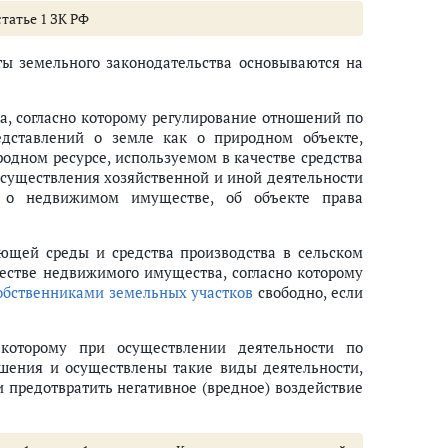
ссийской Федерации
статье 1 ЗК РФ
ты земельного законодательства основываются на
ка, согласно которому регулирование отношений по
обственности
едставлений о земле как о природном объекте,
одном ресурсе, используемом в качестве средства
 осуществления хозяйственной и иной деятельности
к о недвижимом имуществе, об объекте права
ющей среды и средства производства в сельском
честве недвижимого имущества, согласно которому
обственниками земельных участков
свободно, если
тков
 которому при осуществлении деятельности по
шения и осуществлены такие виды деятельности,
 предотвратить негативное (вредное) воздействие
вными, иными веществами и микроорганизмами