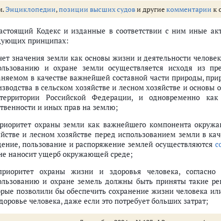
тного самоуправления и органами государственной власти субъекта Ро
м.
Энциклопедии
,
позиции высших судов
и другие
комментарии
к 
сти земельных отношений
Настоящий Кодекс и изданные в соответствии с ним иные ак
дующих принципах:
учет значения земли как основы жизни и деятельности челове
ельных участков, находящихся в государственной или муниципальной с
ользованию и охране земли осуществляется исходя из пр
аняемом в качестве важнейшей составной части природы, прир
изводства в сельском хозяйстве и лесном хозяйстве и основы
территории Российской Федерации, и одновременно ка
ственности и иных прав на землю;
граничений) на образуемые и измененные земельные участки
приоритет охраны земли как важнейшего компонента окружа
 участкам
яйстве и лесном хозяйстве перед использованием земли в ка
ьных участков на кадастровом плане территории
дение, пользование и распоряжение землей осуществляются
с
ого использования земельных участков при образовании земельных учас
 не наносит ущерб окружающей среде;
приоритет охраны жизни и здоровья человека, согласно
ользованию и охране земель должны быть приняты такие ре
орые позволили бы обеспечить сохранение жизни человека или
ргшихся загрязнению химическими веществами, в том числе радиоакти
доровье человека, даже если это потребует больших затрат;
ния земельных участков