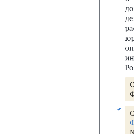
д
де
р
юр
оп
и
Ро
Ф
С
Ф
№