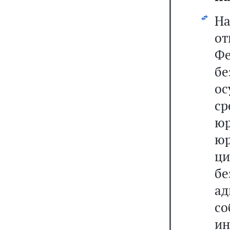
На
о
Фе
б
ос
ср
ю
юр
ци
б
ад
с
ин