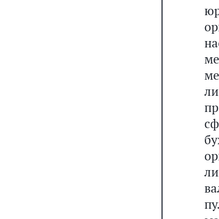
ю
о
на
ме
ме
л
п
с
б
ор
ли
ва
пу