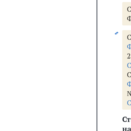
Ф
С
Ф
2
С
С
Ф
№
С
С
на