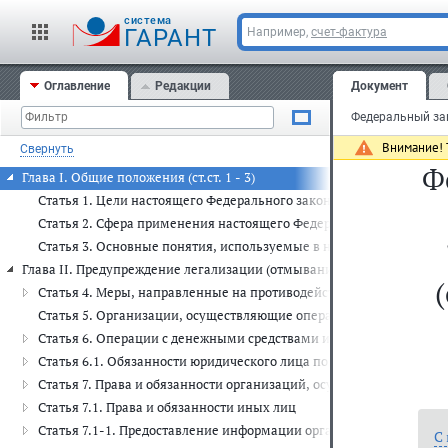
cистема
ГАРАНТ
Например,
счет-фактура
Оглавление
Редакции
Документ
Внимание! Т
Свернуть
Ф
Глава I. Общие положения (ст.ст. 1 - 3)
Статья 1. Цели настоящего Федерального закона
Статья 2. Сфера применения настоящего Федерального закона
Статья 3. Основные понятия, используемые в настоящем Федера
Глава II. Предупреждение легализации (отмывания) доходов, получе
Статья 4. Меры, направленные на противодействие легализации
Статья 5. Организации, осуществляющие операции с денежными
Статья 6. Операции с денежными средствами или иным имущест
Статья 6.1. Обязанности юридического лица по раскрытию инфор
Статья 7. Права и обязанности организаций, осуществляющих о
Статья 7.1. Права и обязанности иных лиц
Статья 7.1-1. Предоставление информации организаторами тор
С