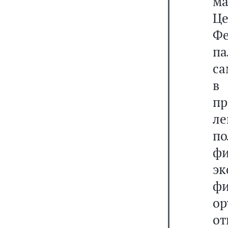
ма
Ц
Фе
па
са
в 
п
л
п
ф
э
ф
ор
от