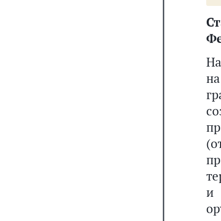
С
Фе
На
на
гр
с
п
(
п
те
и
ор