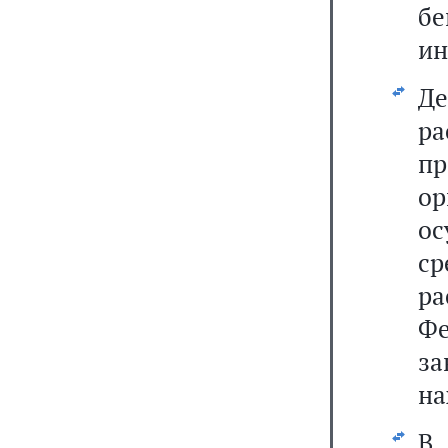
бе
ин
Де
р
пр
о
ос
с
ра
Фе
за
на
В