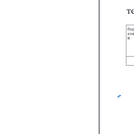
т
┌──
│По
│ко
│N 
│  
│  
│  
├──
│  
└──
   
   
   