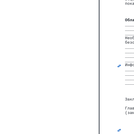
пок
   
Обл
___
___
___
Нео
без
___
___
___
___
Инф
___
___
___
___
   
Зак
   
Гла
(за
   
   
   