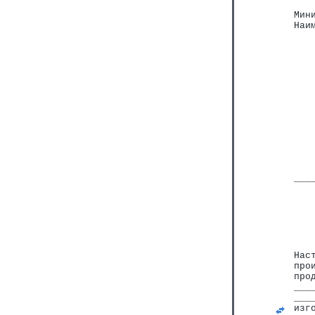
Мин
Наи
   
___
   
   
   
Нас
про
про
___
___
изг