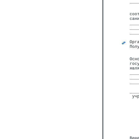
___
соо
сан
___
___
___
   
Орг
Пол
Осн
гос
явл
___
___
___
   
___
 уч
   
   
   
Вещ