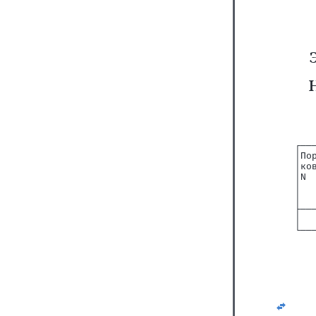
┌──
│По
│ко
│N 
│  
│  
├──
│  
└──
   
   
   