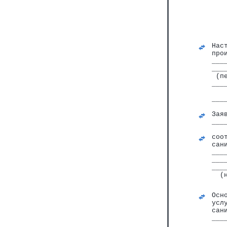
   
   
Нас
про
___
___
 (п
___
   
___
   
Зая
___
   
соо
сан
___
___
___
  (
Осн
усл
сан
___
___