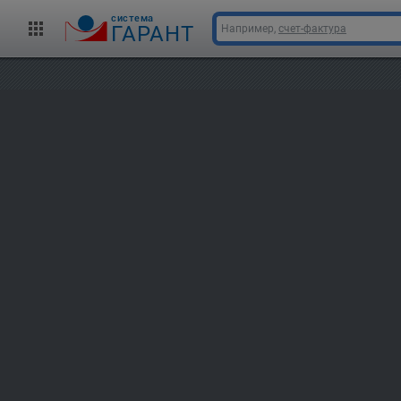
cистема
ГАРАНТ
Например,
счет-фактура