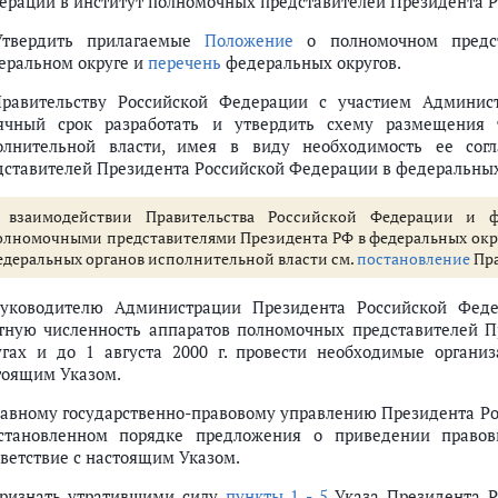
ерации в институт полномочных представителей Президента Р
ителя (п.п. 9 - 14)
Утвердить прилагаемые
Положение
о полномочном предст
еральном округе и
перечень
федеральных округов.
Правительству Российской Федерации с участием Админис
ячный срок разработать и утвердить схему размещения 
олнительной власти, имея в виду необходимость ее сог
дставителей Президента Российской Федерации в федеральных
 взаимодействии Правительства Российской Федерации и ф
олномочными представителями Президента РФ в федеральных окру
едеральных органов исполнительной власти см.
постановление
Пра
Руководителю Администрации Президента Российской Феде
тную численность аппаратов полномочных представителей 
угах и до 1 августа 2000 г. провести необходимые органи
тоящим Указом.
Главному государственно-правовому управлению Президента Р
становленном порядке предложения о приведении правов
тветствие с настоящим Указом.
Признать утратившими силу
пункты 1 - 5
Указа Президента Р