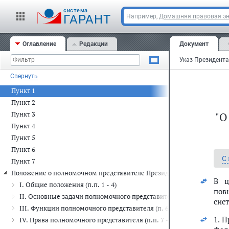
cистема
ГАРАНТ
Например,
Домашняя правовая э
Оглавление
Редакции
Документ
Свернуть
Пункт 1
Пункт 2
Пункт 3
"О
Пункт 4
Пункт 5
Пункт 6
С
Пункт 7
Положение о полномочном представителе Президента Российской Ф
В ц
I. Общие положения (п.п. 1 - 4)
пов
II. Основные задачи полномочного представителя (п. 5)
сис
III. Функции полномочного представителя (п. 6)
1. 
IV. Права полномочного представителя (п.п. 7 - 8)