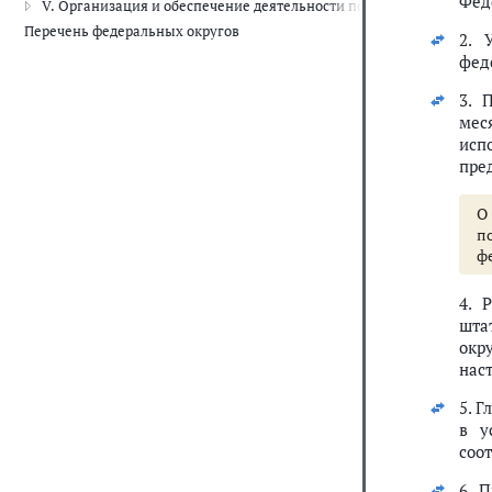
Фед
V. Организация и обеспечение деятельности полномочного представ
Перечень федеральных округов
2. 
фед
3. 
мес
исп
пре
О
п
ф
4. 
шта
окр
нас
5. 
в у
соо
6. 