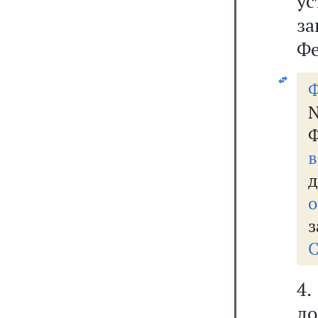
у
з
Фе
Ф
N
Ф
д
о
з
С
4
д