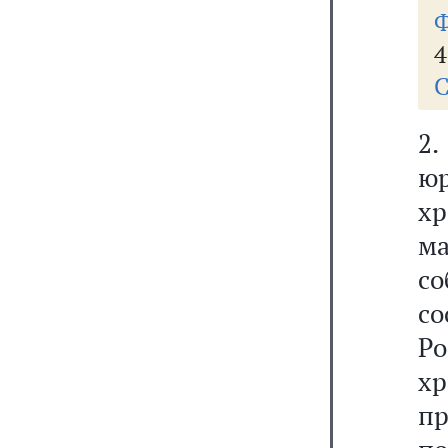
Ф
4
С
2.
ю
хр
м
со
с
Р
х
п