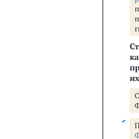
г
Ст
к
пр
их
Ф
Ф