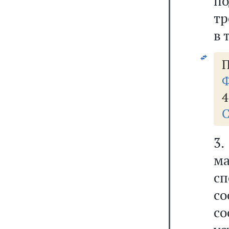
п
тр
в 
Ф
4
С
3
м
сп
с
с