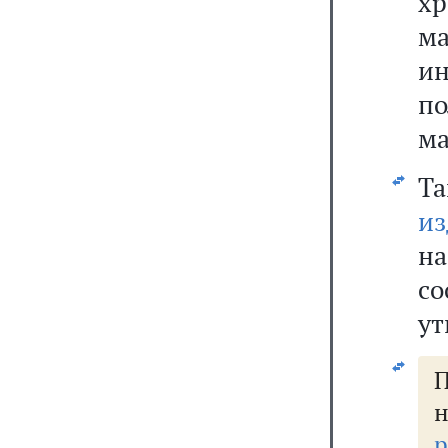
хр
м
и
п
ма
Т
из
н
со
ут
р