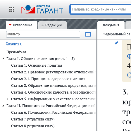
у
cистема
ма
ГАРАНТ
Например,
кредитные каникулы
у
Оглавление
Редакции
Документ
пр
Свернуть
Преамбула
Ф
Глава I. Общие положения (ст.ст. 1 - 5)
4
Статья 1. Основные понятия
Статья 2. Правовое регулирование отношений в области обеспече
С
Статья 2.1. Принципы здорового питания
Статья 3. Обращение пищевых продуктов, материалов и изделий
3.
Статья 4. Обеспечение качества и безопасности пищевых продукт
Статья 5. Информация о качестве и безопасности пищевых продук
ю
Глава II. Полномочия Российской Федерации в области обеспечения ка
т
Статья 6. Полномочия Российской Федерации в области обеспечен
с
Статья 7 (утратила силу)
Статья 8 (утратила силу)