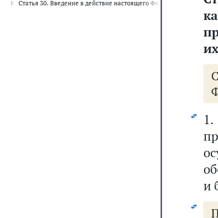
Статья 30. Введение в действие настоящего Федерального закона
к
пр
их
Ф
1
пр
о
об
и 