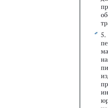
п
о
тр
5
п
м
н
п
из
п
и
ю