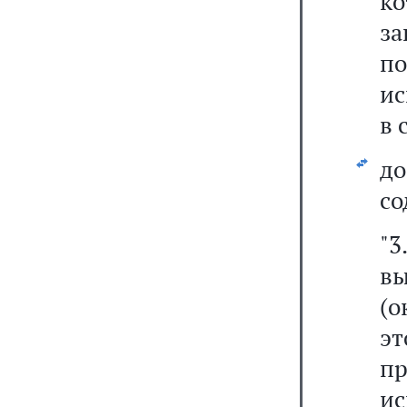
ко
з
по
ис
в 
д
со
"
в
(о
э
п
и