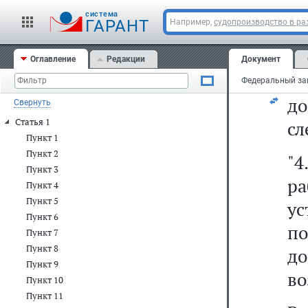
д
cистема
(
ГАРАНТ
Например,
судопроизводство в ра
о
Оглавление
Редакции
Документ
ин
д
Свернуть
Статья 1
сл
Пункт 1
Пункт 2
"4
Пункт 3
р
Пункт 4
Пункт 5
у
Пункт 6
по
Пункт 7
Пункт 8
д
Пункт 9
во
Пункт 10
Пункт 11