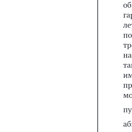
об
га
ле
п
тр
на
та
им
п
мо
пу
а