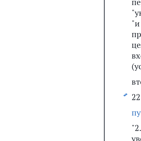
п
"у
"
пр
це
вх
(у
вт
22
пу
"2
ув