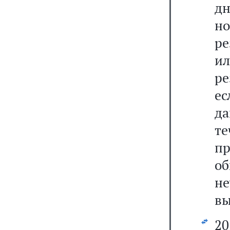
дн
н
ре
ил
ре
ес
да
т
п
о
не
вы
20