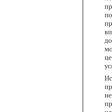
пр
п
пр
в
до
мо
це
ус
И
п
н
п