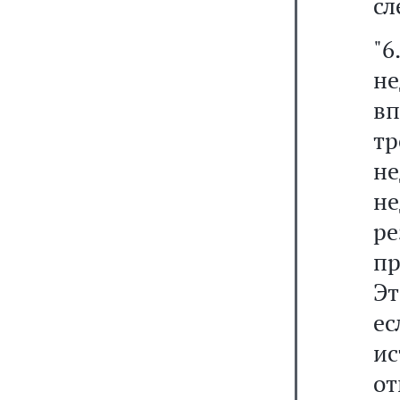
сл
"6
не
в
тр
н
н
р
пр
Эт
ес
и
от