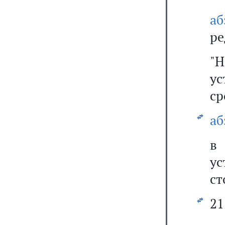
а
ре
"Н
у
ср
аб
ус
ст
21