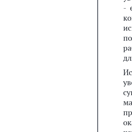
- 
к
ис
п
ра
дл
И
у
с
м
пр
ок