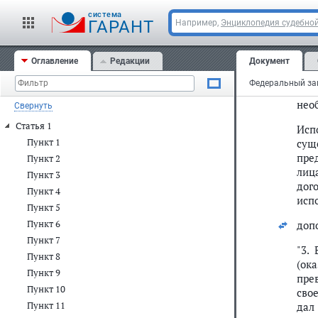
cистема
пун
ГАРАНТ
Например,
Энциклопедия судебной
"2.
пот
Оглавление
Редакции
Документ
зак
объ
нео
Свернуть
Статья 1
Исп
Пункт 1
сущ
пре
Пункт 2
лиц
Пункт 3
дог
Пункт 4
испо
Пункт 5
Пункт 6
доп
Пункт 7
"3.
Пункт 8
(ок
Пункт 9
пре
Пункт 10
сво
Пункт 11
дал