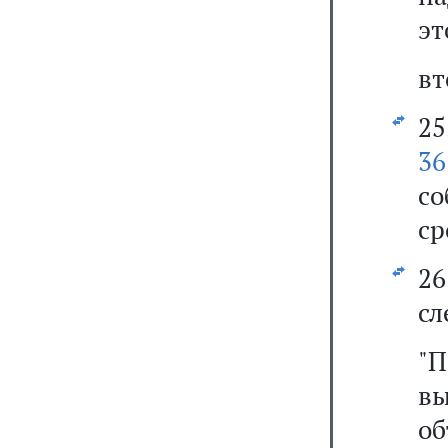
эт
вт
25
36
со
ср
2
сл
"
в
об