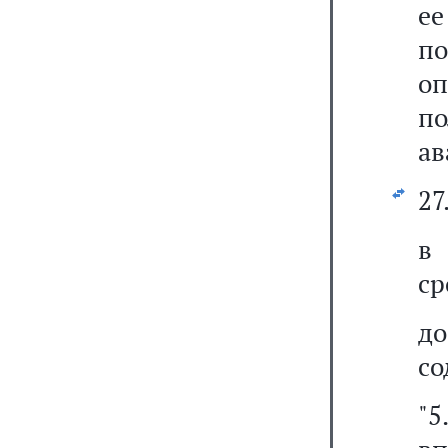
ее
по
оп
п
ав
27
ср
д
со
"5