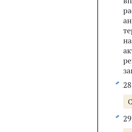
вп
р
а
т
н
а
р
за
28
С
29