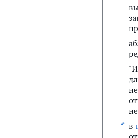
вы
з
пр
а
ре
"И
дл
не
о
не
в
от