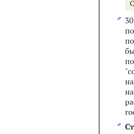
С
3
по
п
б
п
"
н
н
ра
го
Ст