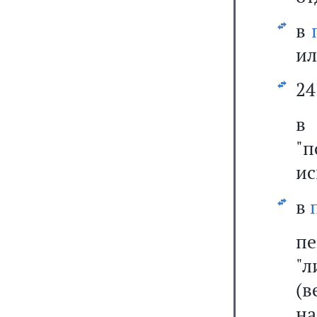
в
ил
24
"
ис
в
пе
"л
(в
н