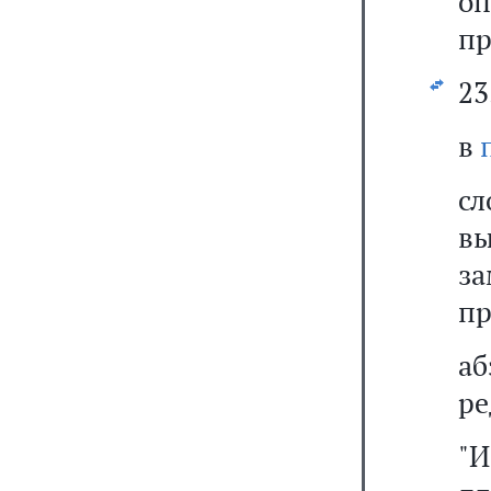
о
пр
23
в
с
вы
з
пр
а
ре
"И