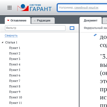
з
cистема
по
ГАРАНТ
Например,
семейный кешбэк
ис
Оглавление
Редакции
Документ
в 
д
Свернуть
Статья 1
со
Пункт 1
Пункт 2
"
Пункт 3
в
Пункт 4
Пункт 5
(о
Пункт 6
э
Пункт 7
Пункт 8
п
Пункт 9
и
Пункт 10
Пункт 11
пр