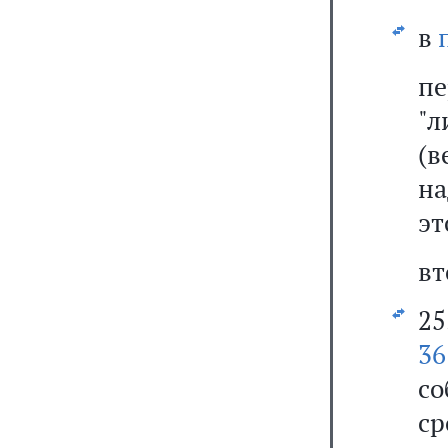
в
пе
"л
(в
н
эт
вт
25
36
со
ср