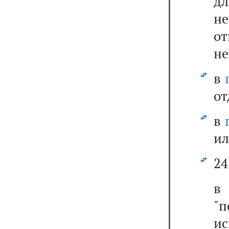
дл
не
о
не
в
от
в
ил
24
"
ис