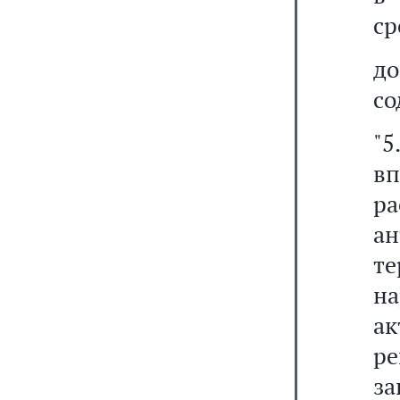
ср
д
со
"5
вп
р
а
т
н
а
р
за