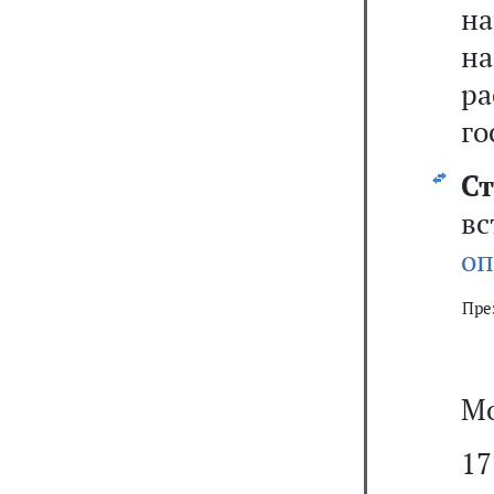
н
н
ра
го
Ст
вс
оп
Пре
Мо
17