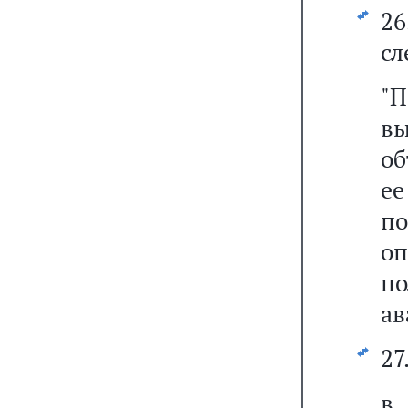
2
сл
"
в
об
ее
по
оп
п
ав
27