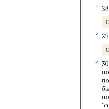
28
С
29
С
3
по
п
б
п
"