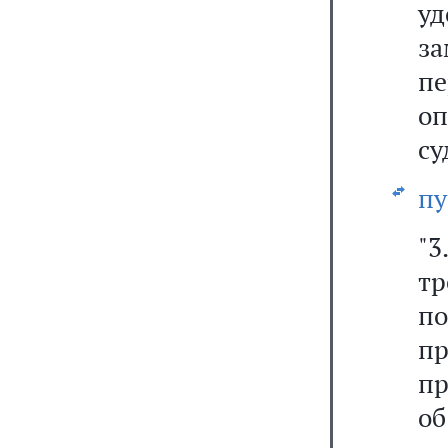
у
з
п
о
су
пу
"3
тр
п
п
пр
об