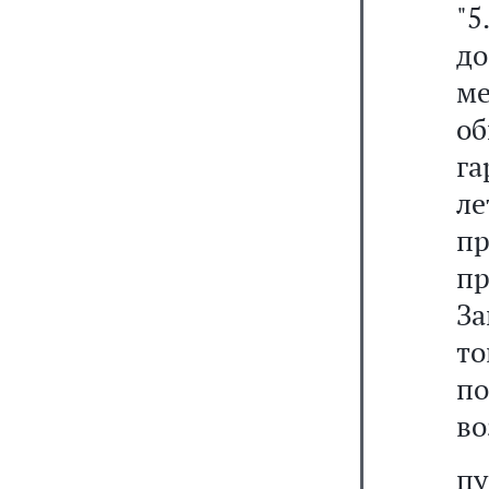
"5
до
м
об
га
л
пр
п
За
т
п
во
пу