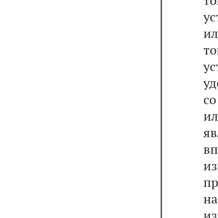
т
ус
ил
то
ус
уд
со
ил
я
в
и
пр
на
из