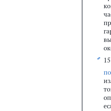
ко
ча
п
га
в
ок
15
п
из
т
оп
е