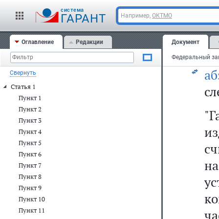
ис
cистема
ГАРАНТ
Например,
ОКТМО
ку
Оглавление
Редакции
Документ
аб
а
Свернуть
Статья 1
сл
Пункт 1
Пункт 2
"Г
Пункт 3
и
Пункт 4
Пункт 5
сч
Пункт 6
н
Пункт 7
Пункт 8
ус
Пункт 9
к
Пункт 10
Пункт 11
ч