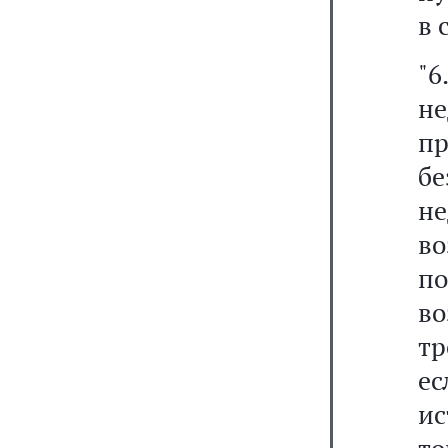
в 
"6
не
пр
б
н
в
п
во
т
ес
и