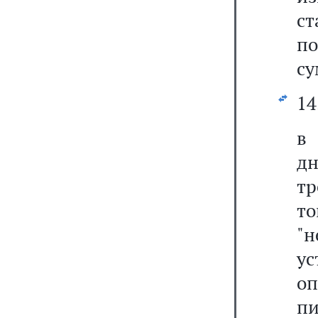
с
п
су
14
дн
тр
т
"
у
о
пи