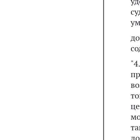
у
с
ум
д
со
"4
пр
в
т
ц
мо
та
д