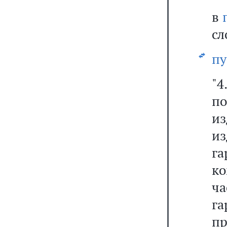
в
сл
пу
"4
п
из
и
г
ко
ча
г
пр