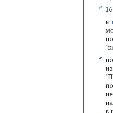
16
в
мо
п
"к
п
и
"П
п
н
на
в 