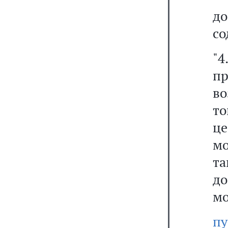
д
со
"4
пр
в
т
ц
мо
та
д
мо
пу