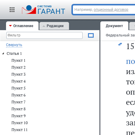
п
cистема
га
ГАРАНТ
Например,
опционный договор
в
Оглавление
Редакции
Документ
ок
15
Свернуть
Статья 1
п
Пункт 1
Пункт 2
из
Пункт 3
т
Пункт 4
Пункт 5
оп
Пункт 6
е
Пункт 7
Пункт 8
у
Пункт 9
з
Пункт 10
Пункт 11
п