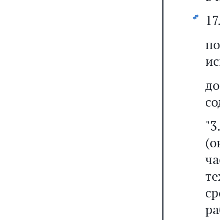
17
п
ис
д
со
"3
(о
ча
те
ср
р