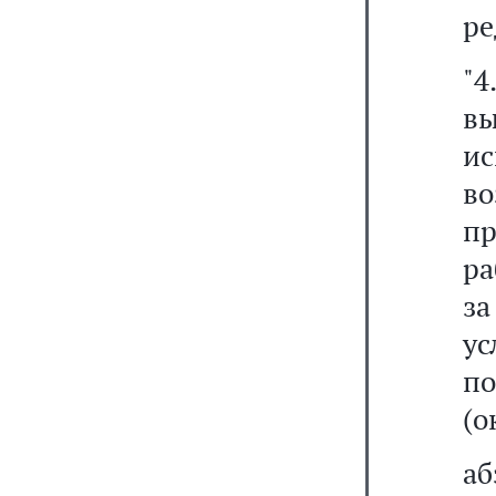
ре
"
вы
и
в
пр
ра
з
ус
по
(о
аб