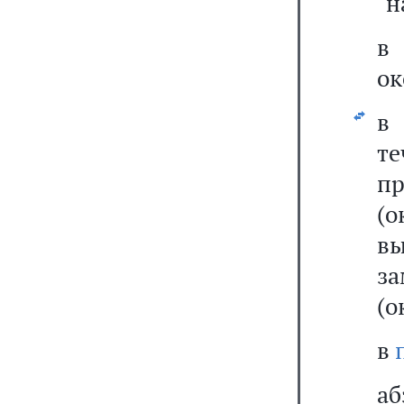
"н
в
ок
т
п
(
вы
за
(о
в
а