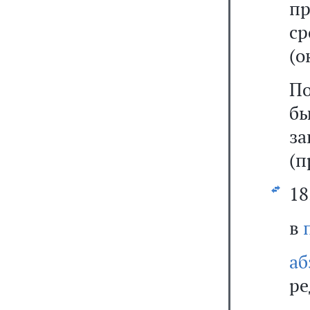
п
ср
(о
По
б
з
(п
18
в
а
ре