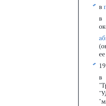
в
в
ок
аб
(о
ее
19
"
"
"м