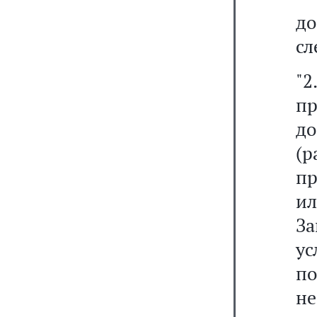
д
сл
"
п
д
(р
пр
и
За
ус
по
не