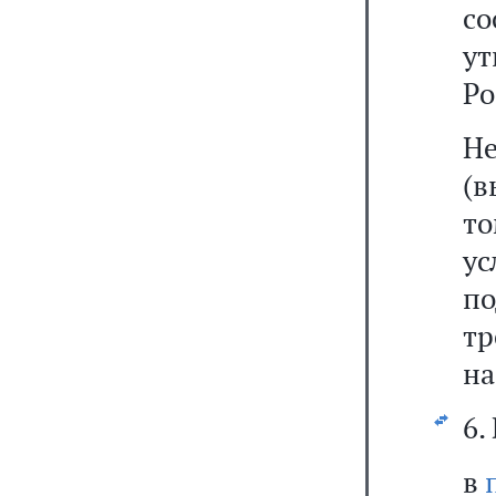
со
у
Ро
Н
(в
то
ус
п
т
на
6.
в