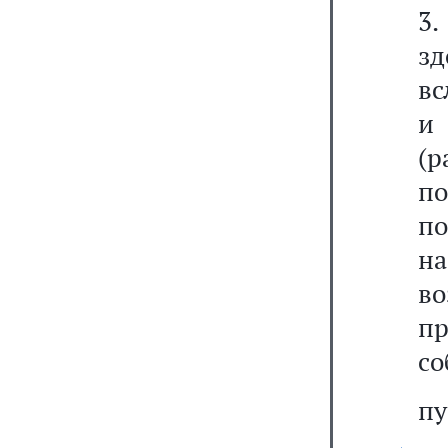
3
з
вс
и
(р
по
по
на
в
п
со
пу