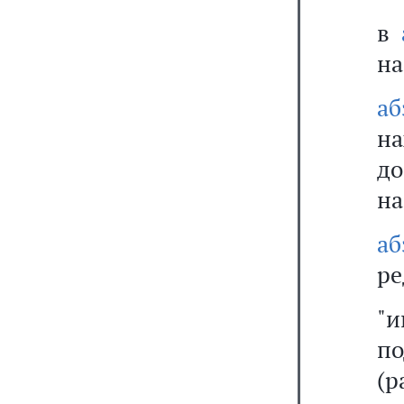
в
на
а
н
д
на
аб
ре
"
п
(р