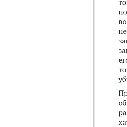
т
по
в
н
за
за
ег
т
уб
Пр
о
ра
ха