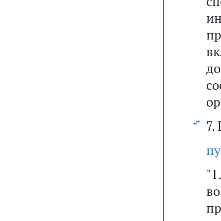
с
и
п
в
д
со
ор
7.
пу
"1
во
пр