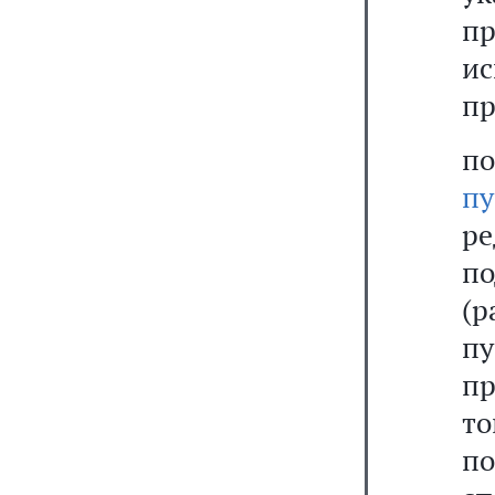
п
и
пр
п
п
ре
п
(р
пу
п
то
по