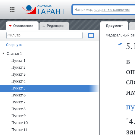
в
cистема
б
ГАРАНТ
Например,
кредитные каникулы
г
Оглавление
Редакции
Документ
из
5.
Свернуть
Статья 1
Пункт 1
Пункт 2
о
Пункт 3
сл
Пункт 4
Пункт 5
им
Пункт 6
Пункт 7
пу
Пункт 8
Пункт 9
"4
Пункт 10
з
Пункт 11