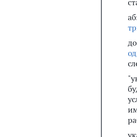
ст
а
т
д
о
сл
"у
б
ус
им
ра
ук