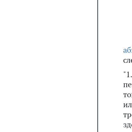
аб
сл
"
п
то
и
т
з