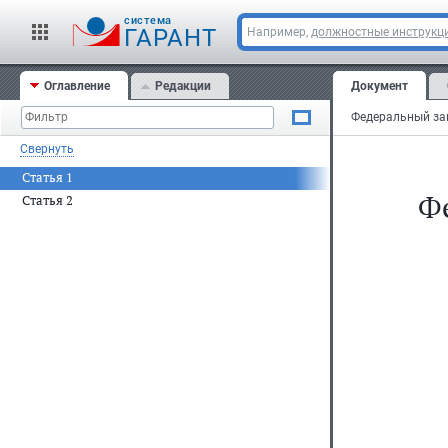
cистема
ГАРАНТ
Например,
должностные инструкц
Оглавление
Редакции
Документ
Свернуть
Статья 1
Фе
Статья 2