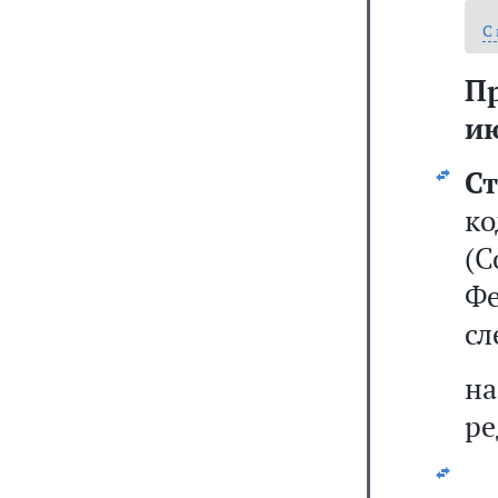
С
П
ию
Ст
к
(С
Ф
сл
н
ре