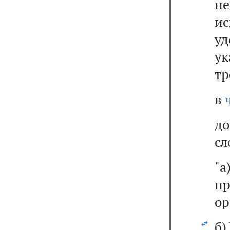
н
ис
у
у
тр
в
д
сл
"
п
ор
б)