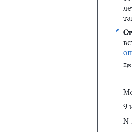
ле
та
Ст
вс
оп
Пре
Мо
9 
N 