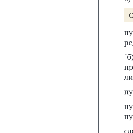
С
п
ре
"
п
ли
пу
пу
пу
сл