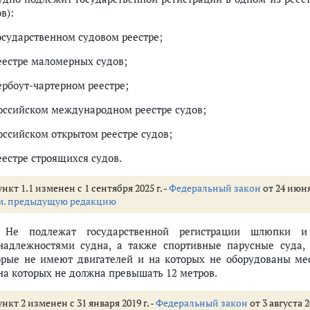
в):
Государственном судовом реестре;
реестре маломерных судов;
ербоут-чартерном реестре;
Российском международном реестре судов;
Российском открытом реестре судов;
еестре строящихся судов.
екоммерческой службы
нкт 1.1 изменен с 1 сентября 2025 г. -
Федеральный закон
от 24 июня
ю судов
м. предыдущую редакцию
. Не подлежат государственной регистрации шлюпки и
о договору фрахтования судна без экипажа (бербоут-чартеру)
надлежностями судна, а также спортивные парусные суда,
орые не имеют двигателей и на которых не оборудованы мес
довой реестр
на которых не должна превышать 12 метров.
реестр, Российский международный реестр судов и Российский открытый
вносимых в реестры судов
нкт 2 изменен с 31 января 2019 г. -
Федеральный закон
от 3 августа 2