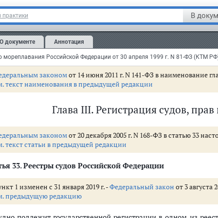
Судовой журнал предоставляется для ознакомления и ко
В докум
 практики
тветствующей информации.
лучае продажи судна за пределы Российской Федерации судо
О документе
Аннотация
ирования лицам, имеющим право на получение соответст
даже судна.
едеральным законом
от 14 июня 2011 г. N 141-ФЗ в наименование г
м. текст наименования в предыдущей редакции
авания Российской Федерации
Глава III. Регистрация судов, прав
Кодексом
 флагом Российской Федерации, в целях торгового мореплавания
едеральным законом
от 20 декабря 2005 г. N 168-ФЗ в статью 33 на
лавания
м. текст статьи в предыдущей редакции
рской подвижной спутниковой службы
ья 33.
Реестры судов Российской Федерации
са
нкт 1 изменен с 31 января 2019 г. -
Федеральный закон
от 3 августа 2
м. предыдущую редакцию
Судно подлежит государственной регистрации в одном из реес