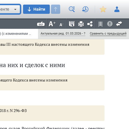
пирования лицам, имеющим право на получение
енте
Найти
вой журнал предоставляется для ознакомления и
вующей информации за период, предшествующий
Кодекс торгового мореплавания Российской Федерации от 30 апреля 1999 г. N 81-ФЗ (КТМ РФ) (с изменениями и дополнениями)
Актуальная ред. 01.03.2026 - ?
Сравнить с предыдущей
лавы III настоящего Кодекса внесены изменения
 на них и сделок с ними
стоящего Кодекса внесены изменения
018 г. N 296-ФЗ
тров судов Российской Федерации (далее - реестры