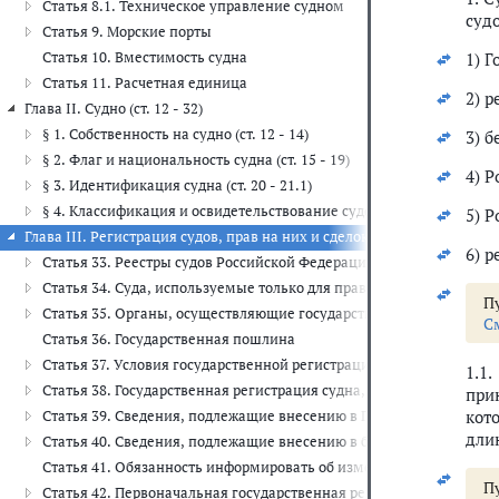
Статья 8.1. Техническое управление судном
судо
Статья 9. Морские порты
Статья 10. Вместимость судна
1) 
Статья 11. Расчетная единица
2) 
Глава II. Судно (ст. 12 - 32)
§ 1. Собственность на судно (ст. 12 - 14)
3) б
§ 2. Флаг и национальность судна (ст. 15 - 19)
4) 
§ 3. Идентификация судна (ст. 20 - 21.1)
§ 4. Классификация и освидетельствование судов (ст. 22 - 32)
5) 
Глава III. Регистрация судов, прав на них и сделок с ними (ст. 33 - 51)
6) р
Статья 33. Реестры судов Российской Федерации
Статья 34. Суда, используемые только для правительственной н
Пу
Статья 35. Органы, осуществляющие государственную регистраци
С
Статья 36. Государственная пошлина
Статья 37. Условия государственной регистрации судов
1.1
Статья 38. Государственная регистрация судна, зафрахтованного п
при
кот
Статья 39. Сведения, подлежащие внесению в Государственный су
дли
Статья 40. Сведения, подлежащие внесению в бербоут-чартерный 
Статья 41. Обязанность информировать об изменении сведений, 
Пу
Статья 42. Первоначальная государственная регистрация судна