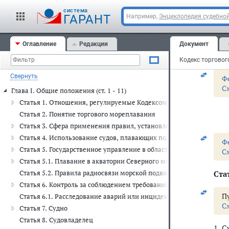
3. 
cистема
ГАРАНТ
Например,
Энциклопедия судебной
соо
В с
Оглавление
Редакции
Документ
коп
про
Свернуть
Ф
С
Глава I. Общие положения (ст. 1 - 11)
Статья 1. Отношения, регулируемые Кодексом торгового морепл
Статья 2. Понятие торгового мореплавания
Статья 3. Сфера применения правил, установленных настоящим 
Статья 4. Использование судов, плавающих под Государственным
Ф
Статья 5. Государственное управление в области торгового мореп
С
Статья 5.1. Плавание в акватории Северного морского пути
Статья 5.2. Правила радиосвязи морской подвижной службы и мо
Стат
Статья 6. Контроль за соблюдением требований настоящего Кодек
Пу
Статья 6.1. Расследование аварий или инцидентов на море
С
Статья 7. Судно
Статья 8. Судовладелец
1. 