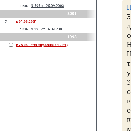
П
с изм.
N 596 от 25.09.2003
2001
2
с 01.05.2001
д
с изм.
N 295 от 16.04.2001
с
1998
Н
1
с 25.08.1998 (первоначальная)
Н
т
у
3
о
в
к