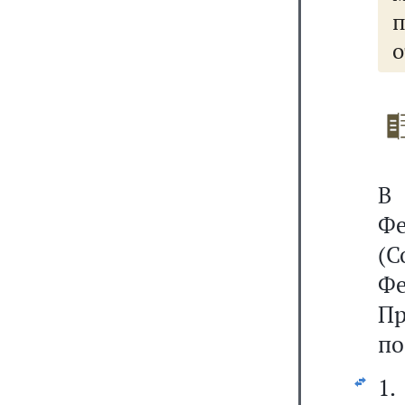
о
В
Фе
(С
Ф
П
по
1