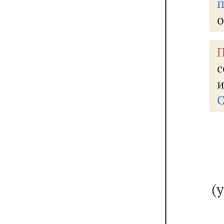
п
о
П
с
и
С
(