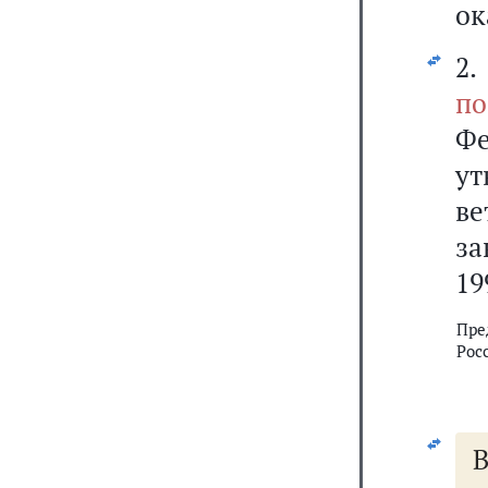
ок
2
по
Фе
у
в
за
19
Пре
Рос