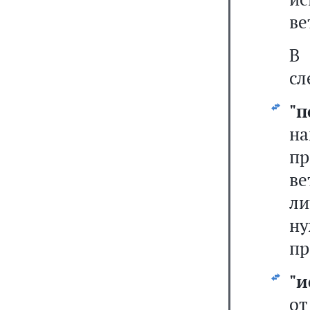
ве
В
сл
"п
на
п
ве
л
ну
пр
"и
от