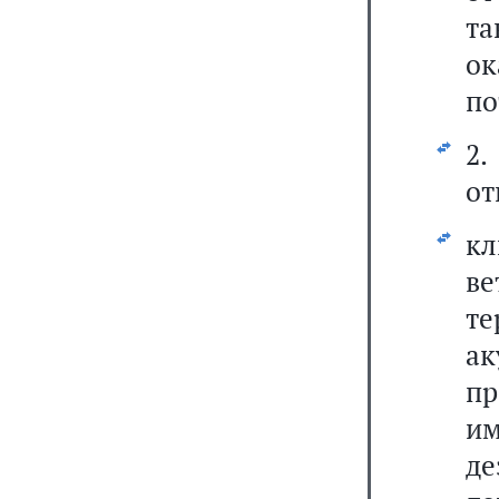
та
о
по
2
от
кл
ве
т
ак
п
и
де