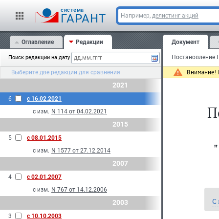
cистема
ГАРАНТ
Например,
делистинг акций
Оглавление
Редакции
Документ
Поиск редакции на дату
Внимание! 
Выберите две редакции для сравнения
2021
6
с 16.02.2021
П
с изм.
N 114 от 04.02.2021
2015
5
с 08.01.2015
с изм.
N 1577 от 27.12.2014
2007
4
с 02.01.2007
с изм.
N 767 от 14.12.2006
С
2003
3
с 10.10.2003