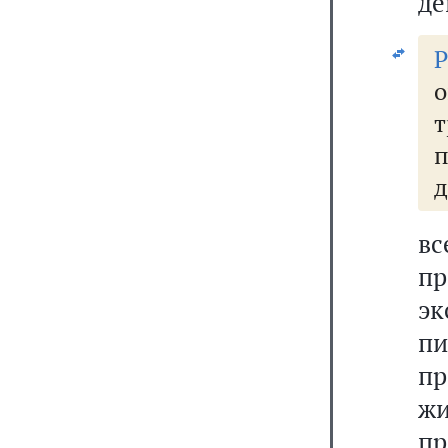
де
д
вс
п
эк
п
п
ж
п