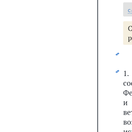
С
р
1
с
Фе
ве
в
и