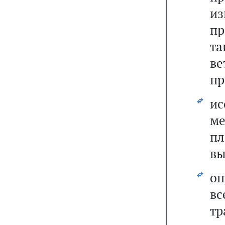
и
пр
т
в
пр
и
м
пл
вы
оп
в
т