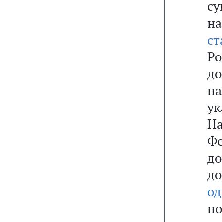
с
на
с
Ро
до
на
у
Н
Фе
д
д
од
но