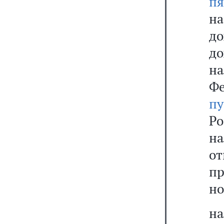
п
на
д
до
н
Фе
пу
Ро
на
от
пр
но
на