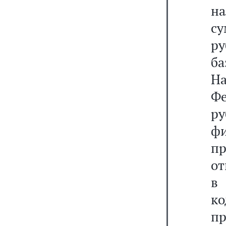
на
су
ру
ба
Н
Ф
р
фи
п
от
к
пр