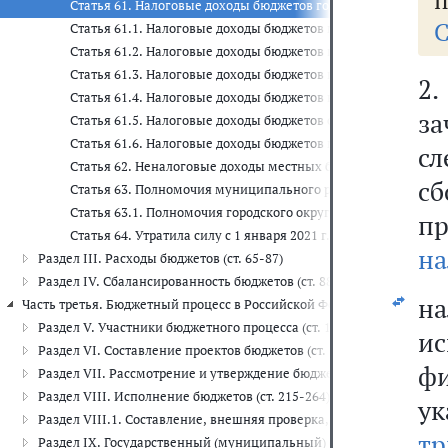
п
Статья 61. Налоговые доходы бюджетов городских поселений
С
Статья 61.1. Налоговые доходы бюджетов муниципальных р
Статья 61.2. Налоговые доходы бюджетов городских округов
Статья 61.3. Налоговые доходы бюджетов городских округов
2
Статья 61.4. Налоговые доходы бюджетов внутригородских р
з
Статья 61.5. Налоговые доходы бюджетов сельских поселени
Статья 61.6. Налоговые доходы бюджетов муниципальных ок
с
Статья 62. Неналоговые доходы местных бюджетов
с
Статья 63. Полномочия муниципального района по установле
Статья 63.1. Полномочия городского округа с внутригородс
п
Статья 64. Утратила силу с 1 января 2021 г.
н
Раздел III. Расходы бюджетов (ст. 65-87)
Раздел IV. Сбалансированность бюджетов (ст. 88-150)
на
Часть третья. Бюджетный процесс в Российской Федерации (ст. 151-2
Раздел V. Участники бюджетного процесса (ст. 151-168.6)
и
Раздел VI. Составление проектов бюджетов (ст. 169-184)
фи
Раздел VII. Рассмотрение и утверждение бюджетов (ст. 184.1-214)
Раздел VIII. Исполнение бюджетов (ст. 215-264)
у
Раздел VIII.1. Составление, внешняя проверка, рассмотрение и ут
тр
Раздел IX. Государственный (муниципальный) финансовый контрол