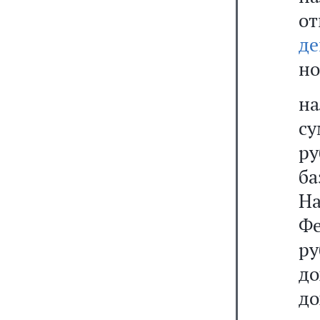
от
де
но
на
су
ру
б
Н
Фе
р
д
до