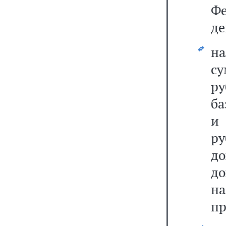
Фе
де
на
су
ру
ба
и 
р
д
д
на
пр