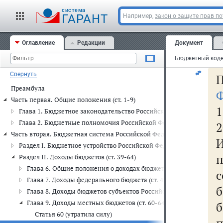
но
cистема
ГАРАНТ
Например,
закон о защите прав п
ту
Оглавление
Редакции
Документ
10
Свернуть
П
Преамбула
Ф
Часть первая. Общие положения (ст. 1-9)
1
Глава 1. Бюджетное законодательство Российской Федерации (ст. 1
Глава 2. Бюджетные полномочия Российской Федерации, субъекто
2
Часть вторая. Бюджетная система Российской Федерации (ст. 10-150)
Раздел I. Бюджетное устройство Российской Федерации (ст. 10-38.2
Раздел II. Доходы бюджетов (ст. 39-64)
Глава 6. Общие положения о доходах бюджетов (ст. 39-48)
Глава 7. Доходы федерального бюджета (ст. 49-54)
Глава 8. Доходы бюджетов субъектов Российской Федерации (ст.
Глава 9. Доходы местных бюджетов (ст. 60-64)
Статья 60 (утратила силу)