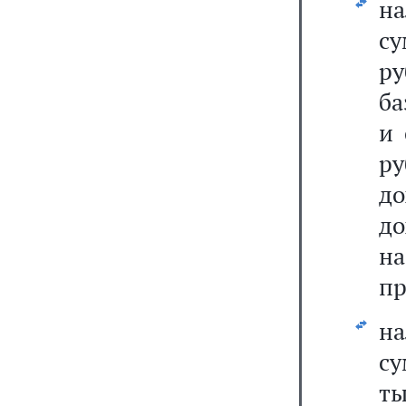
на
су
ру
ба
и 
р
д
д
на
пр
на
с
т