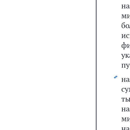
н
м
б
и
фи
у
пу
на
с
т
н
м
н