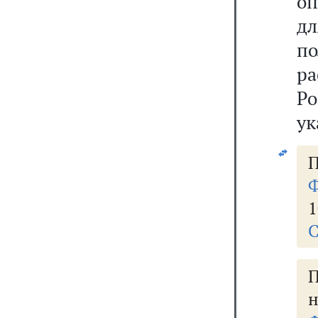
оп
д
п
р
Р
ук
П
Ф
1
С