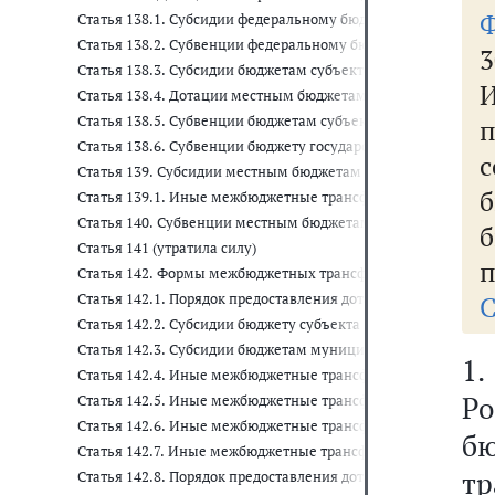
Ф
Статья 138.1. Субсидии федеральному бюджету из бюджета 
Статья 138.2. Субвенции федеральному бюджету из бюджета
3
Статья 138.3. Субсидии бюджетам субъектов Российской Фед
Статья 138.4. Дотации местным бюджетам на поддержку ме
Статья 138.5. Субвенции бюджетам субъектов Российской Ф
Статья 138.6. Субвенции бюджету государственного внебюд
Статья 139. Субсидии местным бюджетам из бюджета субъек
Статья 139.1. Иные межбюджетные трансферты, предоставл
Статья 140. Субвенции местным бюджетам из бюджета субъе
б
Статья 141 (утратила силу)
п
Статья 142. Формы межбюджетных трансфертов, предоставл
Статья 142.1. Порядок предоставления дотаций на выравни
С
Статья 142.2. Субсидии бюджету субъекта Российской Федер
Статья 142.3. Субсидии бюджетам муниципальных образова
1.
Статья 142.4. Иные межбюджетные трансферты бюджетам го
Ро
Статья 142.5. Иные межбюджетные трансферты из бюджетов
Статья 142.6. Иные межбюджетные трансферты бюджетам вну
б
Статья 142.7. Иные межбюджетные трансферты из бюджетов 
тр
Статья 142.8. Порядок предоставления дотаций на выравнив