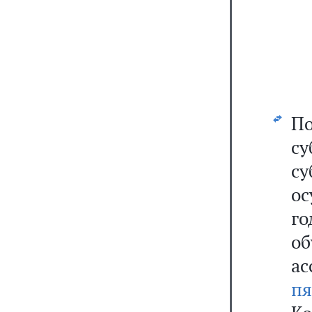
П
с
су
о
г
о
ас
пя