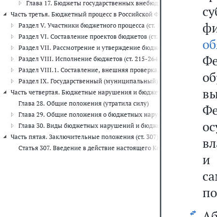
Глава 17. Бюджеты государственных внебюджетных фондов (ст. 
су
Часть третья. Бюджетный процесс в Российской Федерации (ст. 151-2
ф
Раздел V. Участники бюджетного процесса (ст. 151-168.6)
Раздел VI. Составление проектов бюджетов (ст. 169-184)
об
Раздел VII. Рассмотрение и утверждение бюджетов (ст. 184.1-214)
Ф
Раздел VIII. Исполнение бюджетов (ст. 215-264)
Раздел VIII.1. Составление, внешняя проверка, рассмотрение и ут
о
Раздел IX. Государственный (муниципальный) финансовый контрол
в
Часть четвертая. Бюджетные нарушения и бюджетные меры принужден
Глава 28. Общие положения (утратила силу)
Ф
Глава 29. Общие положения о бюджетных нарушениях и применени
ос
Глава 30. Виды бюджетных нарушений и бюджетные меры принужде
Часть пятая. Заключительные положения (ст. 307)
вл
Статья 307. Введение в действие настоящего Кодекса
и
с
по
Аб