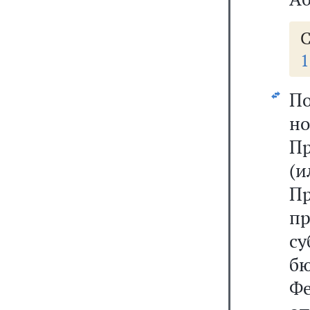
С
1
По
н
П
(
Пр
п
с
б
Фе