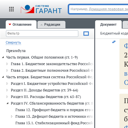
ме
cистема
во
ГАРАНТ
Например,
Домашняя правовая э
ус
Оглавление
Редакции
Документ
Ро
Свернуть
Преамбула
2
Часть первая. Общие положения (ст. 1-9)
К
Глава 1. Бюджетное законодательство Российской Федерации (ст. 1
Глава 2. Бюджетные полномочия Российской Федерации, субъекто
в
Часть вторая. Бюджетная система Российской Федерации (ст. 10-150)
С
Раздел I. Бюджетное устройство Российской Федерации (ст. 10-38.2
Раздел II. Доходы бюджетов (ст. 39-64)
Раздел III. Расходы бюджетов (ст. 65-87)
П
Раздел IV. Сбалансированность бюджетов (ст. 88-150)
с
Глава 12. Профицит бюджета и порядок его использования (иск
Глава 13. Дефицит бюджета и источники его финансирования (ст
б
Глава 13.1. Стабилизационный фонд Российской Федерации (утр