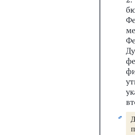
б
Ф
м
Фе
Ду
ф
ф
ут
у
вт
п