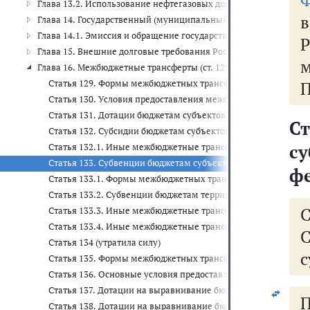
Глава 13.2. Использование нефтегазовых доходов федерального б
Глава 14. Государственный (муниципальный) долг (ст. 97-121)
Глава 14.1. Эмиссия и обращение государственных (муниципальн
Глава 15. Внешние долговые требования Российской Федерации (
Глава 16. Межбюджетные трансферты (ст. 129-142.8)
Статья 129. Формы межбюджетных трансфертов, предоставл
П
Статья 130. Условия предоставления межбюджетных трансфе
Статья 131. Дотации бюджетам субъектов Российской Федер
С
Статья 132. Субсидии бюджетам субъектов Российской Феде
с
Статья 132.1. Иные межбюджетные трансферты, предоставл
Статья 133. Субвенции бюджетам субъектов Российской Фед
ф
Статья 133.1. Формы межбюджетных трансфертов, предостав
Статья 133.2. Субвенции бюджетам территориальных фондов
Статья 133.3. Иные межбюджетные трансферты, предоставля
Статья 133.4. Иные межбюджетные трансферты, предоставл
Статья 134 (утратила силу)
с
Статья 135. Формы межбюджетных трансфертов, предоставл
Статья 136. Основные условия предоставления межбюджетны
Статья 137. Дотации на выравнивание бюджетной обеспечен
П
Статья 138. Дотации на выравнивание бюджетной обеспечен