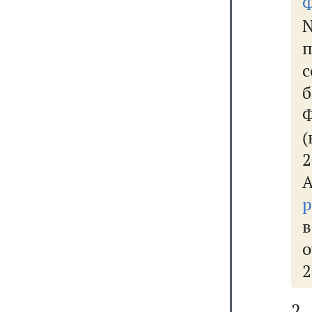
Ф
Ф
(
2
р
о
2
2