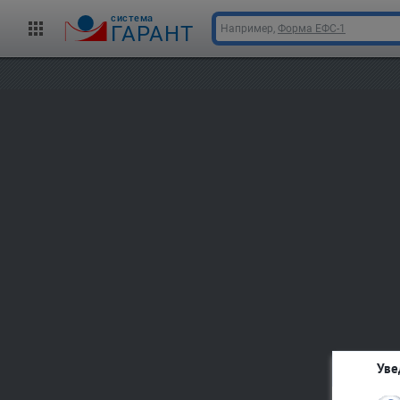
cистема
ГАРАНТ
Например,
Форма ЕФС-1
Уве