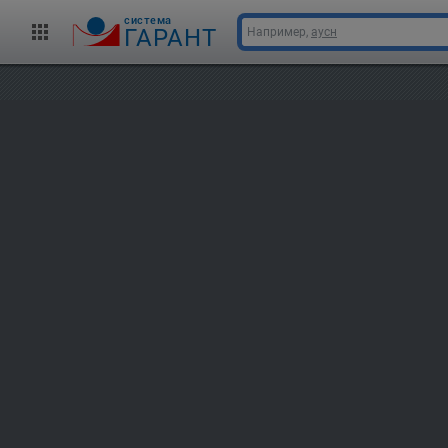
cистема
ГАРАНТ
Например,
аусн