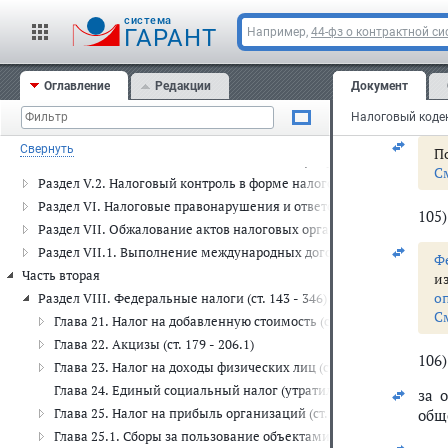
Часть первая
cистема
По
ГАРАНТ
Например,
44-фз о контрактной си
Раздел I. Общие положения (ст. 1 - 18.2)
С
Раздел II. Налогоплательщики и плательщики сборов, плательщики
Оглавление
Редакции
Документ
104
Раздел III. Налоговые органы. Таможенные органы. Финансовые ор
500 
Раздел IV. Общие правила исполнения обязанности по уплате налого
Налоговый кодек
Раздел V. Налоговая декларация и налоговый контроль (ст. 80 - 105
Свернуть
По
Раздел V.1. Взаимозависимые лица и международные группы ком
С
Раздел V.2. Налоговый контроль в форме налогового мониторинга (с
Раздел VI. Налоговые правонарушения и ответственность за их сов
105
Раздел VII. Обжалование актов налоговых органов и действий или 
Раздел VII.1. Выполнение международных договоров Российской 
Ф
Часть вторая
и
о
Раздел VIII. Федеральные налоги (ст. 143 - 346)
С
Глава 21. Налог на добавленную стоимость (ст. 143 - 178)
Глава 22. Акцизы (ст. 179 - 206.1)
106
Глава 23. Налог на доходы физических лиц (ст. 207 - 233)
Глава 24. Единый социальный налог (утратила силу)
за 
Глава 25. Налог на прибыль организаций (ст. 246 - 333)
общ
Глава 25.1. Сборы за пользование объектами животного мира и з