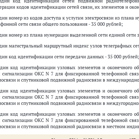
один код идентификации сетей подвижной радиотелефонн
ерации кодов идентификации сетей связи, их элементов и оконе
один номер из кодов доступа к услугам электросвязи из план
фонной сети связи общего пользования - 35 000 рублей;
шлины
один номер из плана нумерации выделенной сети единой сети э
м, рассматриваемым Верховным Судом Российской Федерации, судами 
один магистральный маршрутный индекс узлов телеграфных сете
ны при обращении в Верховный Суд Российской Федерации, суды общей
м, рассматриваемым Верховным Судом Российской Федерации, арбитра
один код идентификации сети передачи данных - 35 000 рублей
ны при обращении в Верховный Суд Российской Федерации, арбитражны
один код идентификации узловых элементов и оконечного об
м, рассматриваемым Конституционным Судом Российской Федерации
и сигнализации ОКС N 7 для фиксированной телефонной связ
шение нотариальных действий
иосвязи и спутниковой подвижной радиосвязи в международном
ны при обращении за совершением нотариальных действий
арственную регистрацию актов гражданского состояния и другие юриди
один код идентификации узловых элементов и оконечного об
ны за государственную регистрацию актов гражданского состояния и д
и сигнализации ОКС N 7 для фиксированной телефонной связ
иосвязи и спутниковой подвижной радиосвязи в междугородном
шение действий, связанных с приобретением гражданства Российской Фе
ны за совершение действий, связанных с приобретением гражданства Ро
один код идентификации узловых элементов и оконечного об
ршение уполномоченным федеральным органом исполнительной власти д
и сигнализации ОКС N 7 для фиксированной телефонной связ
шение действий федеральным органом исполнительной власти, осущест
иосвязи и спутниковой подвижной радиосвязи в местном индика
ны за совершение действий федеральным органом исполнительной влас