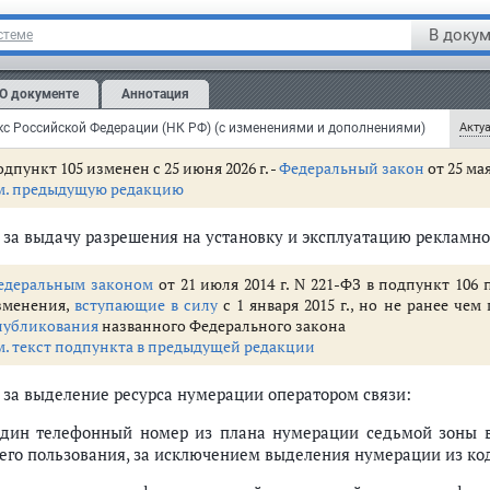
дпункт 104 изменен с 1 января 2026 г. -
Федеральный закон
от 28 но
В докум
стеме
м. предыдущую редакцию
 страховых взносов. Налоговые агенты. Представительство в налоговых 
О документе
Аннотация
) за выдачу документа о соответствии требованиям
федеральн
ганы. Органы внутренних дел. Следственные органы. Ответственность н
рублей;
в, сборов, страховых взносов (ст. 38 - 79)
с Российской Федерации (НК РФ) (с изменениями и дополнениями)
Актуа
)
дпункт 105 изменен с 25 июня 2026 г. -
Федеральный закон
от 25 мая
паний. Общие положения о ценах и налогообложении. Налоговый контро
м. предыдущую редакцию
т. 105.26 - 105.31)
ершение (ст. 106 - 136)
) за выдачу разрешения на установку и эксплуатацию рекламной
бездействия их должностных лиц (ст. 137 - 142)
Федерации по вопросам налогообложения и взаимной административной п
едеральным законом
от 21 июля 2014 г. N 221-ФЗ в подпункт 106 
зменения,
вступающие в силу
с 1 января 2015 г., но не ранее че
публикования
названного Федерального закона
м. текст подпункта в предыдущей редакции
) за выделение ресурса нумерации оператором связи:
один телефонный номер из плана нумерации седьмой зоны 
его пользования, за исключением выделения нумерации из кодов
а пользование объектами водных биологических ресурсов (ст. 333.1 - 33