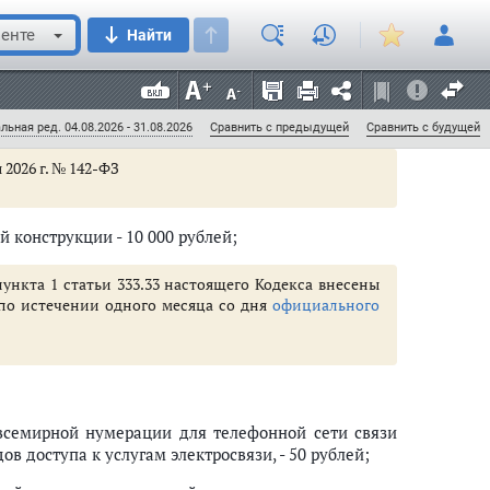
ября 2025 г. № 425-ФЗ
енте
Найти
правоотношениях (ст. 19 - 29)
ых авиационных правил
в гражданской авиации - 6
алоговых органов, таможенных органов, органов внутренних дел, следст
льная ред. 04.08.2026 - 31.08.2026
Сравнить с предыдущей
Сравнить с будущей
 2026 г. № 142-ФЗ
ль в связи с совершением сделок между взаимозависимыми лицами. Со
 конструкции - 10 000 рублей;
омощи по налоговым делам (ст. 142.1 - 142.9)
пункта 1 статьи 333.33 настоящего Кодекса внесены
м по истечении одного месяца со дня
официального
всемирной нумерации для телефонной сети связи
 доступа к услугам электросвязи, - 50 рублей;
3.7)