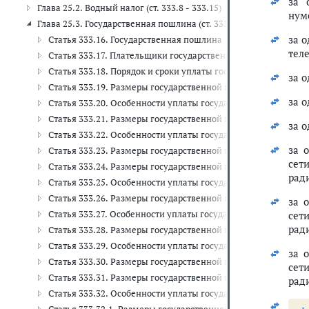
за 
Глава 25.2. Водный налог (ст. 333.8 - 333.15)
нум
Глава 25.3. Государственная пошлина (ст. 333.16 - 333.42)
за 
Статья 333.16. Государственная пошлина
теле
Статья 333.17. Плательщики государственной пошлины
Статья 333.18. Порядок и сроки уплаты государственной по
за 
Статья 333.19. Размеры государственной пошлины по дела
за 
Статья 333.20. Особенности уплаты государственной пошли
Статья 333.21. Размеры государственной пошлины по дела
за 
Статья 333.22. Особенности уплаты государственной пошли
за 
Статья 333.23. Размеры государственной пошлины по дела
сет
Статья 333.24. Размеры государственной пошлины за совер
рад
Статья 333.25. Особенности уплаты государственной пошли
Статья 333.26. Размеры государственной пошлины за госуд
за 
Статья 333.27. Особенности уплаты государственной пошли
сет
рад
Статья 333.28. Размеры государственной пошлины за совер
Статья 333.29. Особенности уплаты государственной пошли
за 
Статья 333.30. Размеры государственной пошлины за сове
сет
Статья 333.31. Размеры государственной пошлины за совер
рад
Статья 333.32. Особенности уплаты государственной пошли