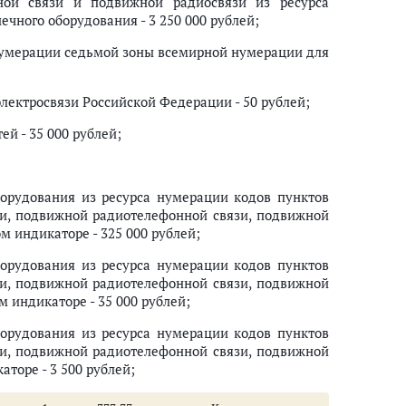
ой связи и подвижной радиосвязи из ресурса
чного оборудования - 3 250 000 рублей;
а нумерации седьмой зоны всемирной нумерации для
лектросвязи Российской Федерации - 50 рублей;
общей юрисдикции, мировыми судьями
й - 35 000 рублей;
 юрисдикции, к мировым судьям
жными судами
;
е суды
орудования из ресурса нумерации кодов пунктов
и, подвижной радиотелефонной связи, подвижной
 индикаторе - 325 000 рублей;
чески значимые действия, совершаемые органами записи актов гражда
орудования из ресурса нумерации кодов пунктов
ругие юридически значимые действия, совершаемые органами записи ак
и, подвижной радиотелефонной связи, подвижной
 индикаторе - 35 000 рублей;
дерации или выходом из гражданства Российской Федерации, а также с
ссийской Федерации или выходом из гражданства Российской Федерации
орудования из ресурса нумерации кодов пунктов
ействий по государственной регистрации программы для электронных
и, подвижной радиотелефонной связи, подвижной
вляющим функции по государственному контролю (надзору) за произво
торе - 3 500 рублей;
ти, осуществляющим функции по государственному контролю (надзору)