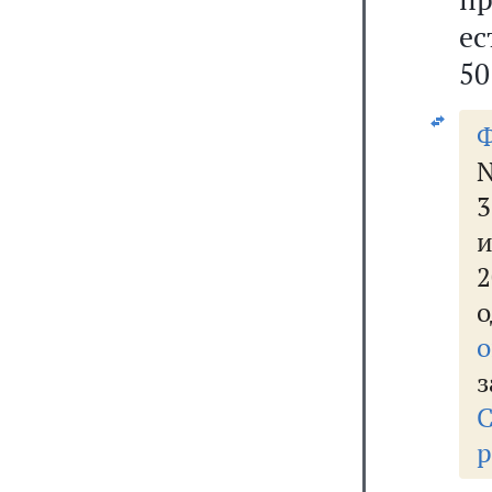
е
50
Ф
N
и
2
о
з
р