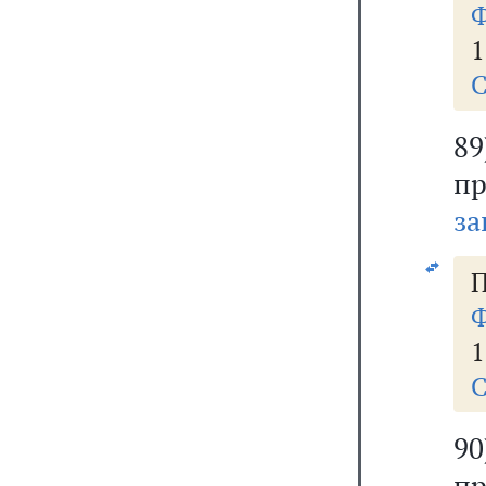
Ф
1
С
8
п
за
П
Ф
1
С
9
п