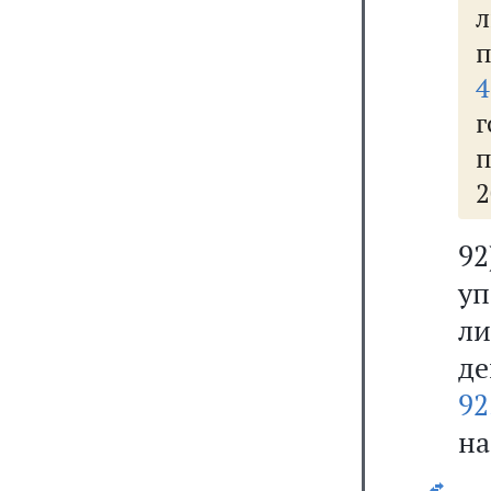
г
п
2
9
уп
л
де
92
на