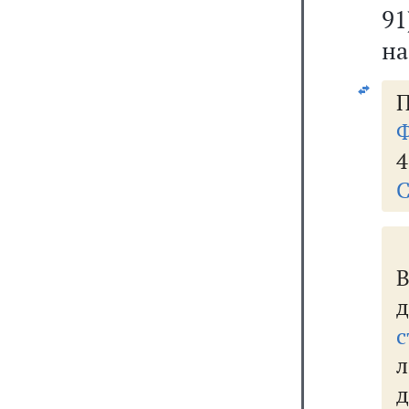
91
на
П
Ф
4
С
д