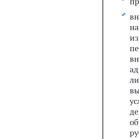
пр
вн
н
и
пе
в
а
ли
вы
ус
де
об
ру