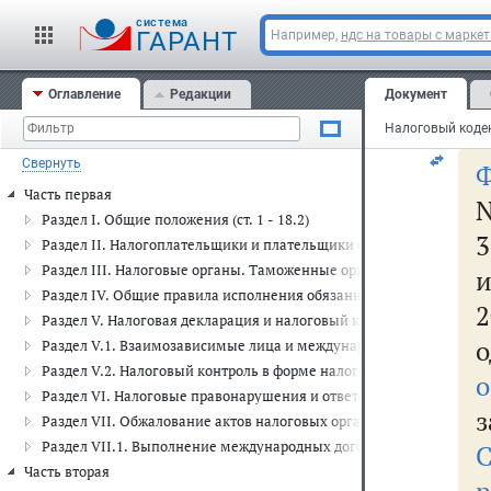
85
cистема
ГАРАНТ
Например,
ндс на товары с марке
С
Оглавление
Редакции
Документ
3
Свернуть
Ф
Часть первая
N
Раздел I. Общие положения (ст. 1 - 18.2)
Раздел II. Налогоплательщики и плательщики сборов, плательщики
Раздел III. Налоговые органы. Таможенные органы. Финансовые ор
и
Раздел IV. Общие правила исполнения обязанности по уплате налого
2
Раздел V. Налоговая декларация и налоговый контроль (ст. 80 - 105
Раздел V.1. Взаимозависимые лица и международные группы ком
Раздел V.2. Налоговый контроль в форме налогового мониторинга (с
о
Раздел VI. Налоговые правонарушения и ответственность за их сов
з
Раздел VII. Обжалование актов налоговых органов и действий или 
Раздел VII.1. Выполнение международных договоров Российской 
Часть вторая