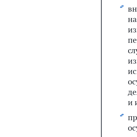
вн
н
и
п
с
и
ис
о
де
и 
пр
о