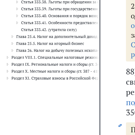
Статья 333.38. Льготы при обращении за совершением нота
2
Статья 333.39. Льготы при государственной регистрации акт
Статья 333.40. Основания и порядок возврата или зачета го
Статья 333.41. Особенности предоставления отсрочки или р
о
Статья 333.42. (утратила силу)
з
Глава 25.4. Налог на дополнительный доход от добычи углеводоро
Глава 25.5. Налог на игорный бизнес
Глава 26. Налог на добычу полезных ископаемых (ст. 334 - 346)
р
Раздел VIII.1. Специальные налоговые режимы (ст. 346.1 - 346.53)
Раздел IX. Региональные налоги и сборы (ст. 347 - 386.1)
8
Раздел X. Местные налоги и сборы (ст. 387 - 418.9)
Раздел XI. Страховые взносы в Российской Федерации (ст. 419 - 43
с
р
по
35
П