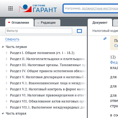
10.
cистема
ГАРАНТ
Например,
должностные инструкц
зак
орг
Оглавление
Редакции
Документ
11)
орг
Налоговый кодек
Свернуть
По
С
Часть первая
Раздел I. Общие положения (ст. 1 - 18.2)
12)
Раздел II. Налогоплательщики и плательщики сборов, плательщики
Фед
Раздел III. Налоговые органы. Таможенные органы. Финансовые ор
вла
Раздел IV. Общие правила исполнения обязанности по уплате налого
для
Раздел V. Налоговая декларация и налоговый контроль (ст. 80 - 105
Раздел V.1. Взаимозависимые лица и международные группы ком
для
Раздел V.2. Налоговый контроль в форме налогового мониторинга (с
для
Раздел VI. Налоговые правонарушения и ответственность за их сов
отв
Раздел VII. Обжалование актов налоговых органов и действий или 
стр
Раздел VII.1. Выполнение международных договоров Российской 
Часть вторая
в с