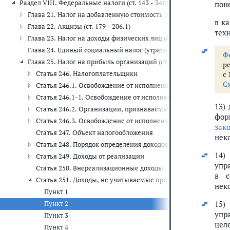
Раздел VIII. Федеральные налоги (ст. 143 - 346)
пон
Глава 21. Налог на добавленную стоимость (ст. 143 - 178)
в к
Глава 22. Акцизы (ст. 179 - 206.1)
тех
Глава 23. Налог на доходы физических лиц (ст. 207 - 233)
Глава 24. Единый социальный налог (утратила силу)
Ф
Глава 25. Налог на прибыль организаций (ст. 246 - 333)
р
Статья 246. Налогоплательщики
с 
С
Статья 246.1. Освобождение от исполнения обязанностей на
Статья 246.1-1. Освобождение от исполнения обязанностей
13)
Статья 246.2. Организации, признаваемые налоговыми рез
фор
Статья 246.3. Освобождение от исполнения обязанностей на
зак
Статья 247. Объект налогообложения
нек
Статья 248. Порядок определения доходов. Классификация д
14)
Статья 249. Доходы от реализации
упр
Статья 250. Внереализационные доходы
в с
Статья 251. Доходы, не учитываемые при определении нало
нек
Пункт 1
15)
Пункт 2
упр
Пункт 3
цел
Пункт 4