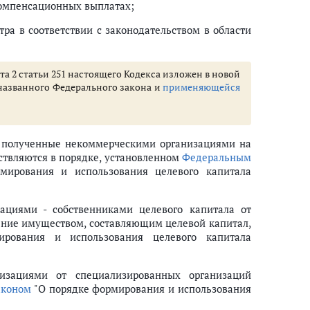
компенсационных выплатах;
тра в соответствии с законодательством в области
кта 2 статьи 251 настоящего Кодекса изложен в новой
азванного Федерального закона и
применяющейся
о осуществлению исследовательской и научно-технологической деятельн
го инновационного технополиса "Эра" Министерства обороны Российско
, полученные некоммерческими организациями на
ствляются в порядке, установленном
Федеральным
ории Южно-Курильского, Курильского или Северо-Курильского городског
ирования и использования целевого капитала
ациями - собственниками целевого капитала от
ние имуществом, составляющим целевой капитал,
ования и использования целевого капитала
изациями от специализированных организаций
аконом
"О порядке формирования и использования