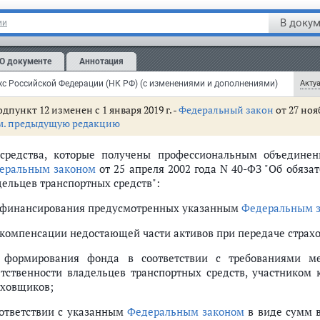
2) средства, полученные структурными подразделениями (
В докум
ии
онодательством
Российской Федерации некоммерческих о
анизациями за счет целевых поступлений, полученных ими на 
О документе
Аннотация
 имущество (включая денежные средства) и (или) имущес
анизациями на осуществление уставной деятельности;
с Российской Федерации (НК РФ) (с изменениями и дополнениями)
Актуа
дпункт 12 изменен с 1 января 2019 г. -
Федеральный закон
от 27 нояб
м. предыдущую редакцию
 средства, которые получены профессиональным объединен
 страховых взносов. Налоговые агенты. Представительство в налоговых 
еральным законом
от 25 апреля 2002 года N 40-ФЗ "Об обяза
ганы. Органы внутренних дел. Следственные органы. Ответственность н
дельцев транспортных средств":
в, сборов, страховых взносов (ст. 38 - 79)
 финансирования предусмотренных указанным
Федеральным 
)
паний. Общие положения о ценах и налогообложении. Налоговый контро
 компенсации недостающей части активов при передаче страхо
т. 105.26 - 105.31)
 формирования фонда в соответствии с требованиями ме
ершение (ст. 106 - 136)
етственности владельцев транспортных средств, участником
бездействия их должностных лиц (ст. 137 - 142)
аховщиков;
Федерации по вопросам налогообложения и взаимной административной п
оответствии с указанным
Федеральным законом
в виде сумм 