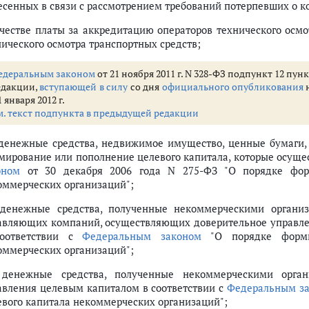
есенных в связи с рассмотрением требований потерпевших о 
ачестве платы за аккредитацию операторов технического осмо
нического осмотра транспортных средств;
едеральным законом
от 21 ноября 2011 г. N 328-ФЗ подпункт 12 пун
едакции,
вступающей в силу
со дня
официального опубликования
н
1 января 2012 г.
м. текст подпункта в предыдущей редакции
логоплательщика организации, получившей статус участника проекта п
 налогоплательщика организации, получившей статус участника Военно
 денежные средства, недвижимое имущество, ценные бумаги
идентами Российской Федерации
мирование или пополнение целевого капитала, которые осуще
логоплательщика организации, осуществляющей деятельность на террит
оном
от 30 декабря 2006 года N 275-ФЗ "О порядке форм
оммерческих организаций";
оходов
 денежные средства, полученные некоммерческими организ
авляющих компаний, осуществляющих доверительное управле
оответствии с
Федеральным законом
"О порядке формир
говой базы
оммерческих организаций";
 денежные средства, полученные некоммерческими орган
авления целевым капиталом в соответствии с
Федеральным з
евого капитала некоммерческих организаций";