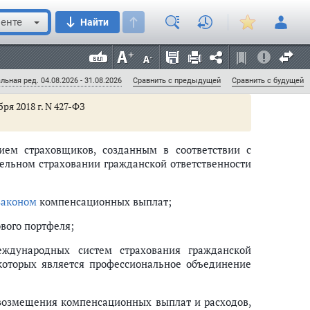
отделениями) от создавших их в соответствии с
енте
Найти
рганизаций, перечисленные некоммерческими
содержание и ведение уставной деятельности;
твенные права, которые получены религиозными
льная ред. 04.08.2026 - 31.08.2026
Сравнить с предыдущей
Сравнить с будущей
ря 2018 г. N 427-ФЗ
ием страховщиков, созданным в соответствии с
правоотношениях (ст. 19 - 29)
тельном страховании гражданской ответственности
алоговых органов, таможенных органов, органов внутренних дел, следст
законом
компенсационных выплат;
ль в связи с совершением сделок между взаимозависимыми лицами. Со
вого портфеля;
ждународных систем страхования гражданской
 которых является профессиональное объединение
омощи по налоговым делам (ст. 142.1 - 142.9)
возмещения компенсационных выплат и расходов,