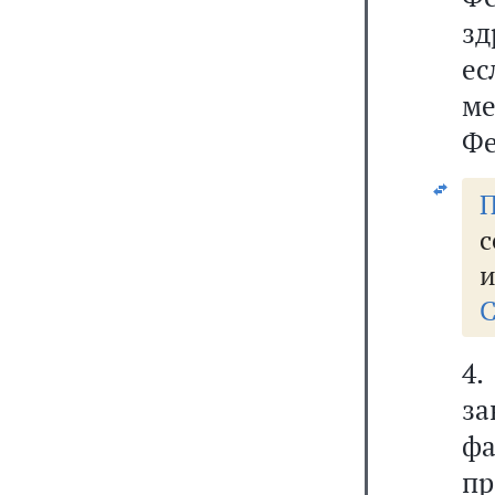
зд
е
ме
Фе
П
с
и
С
4
з
ф
пр