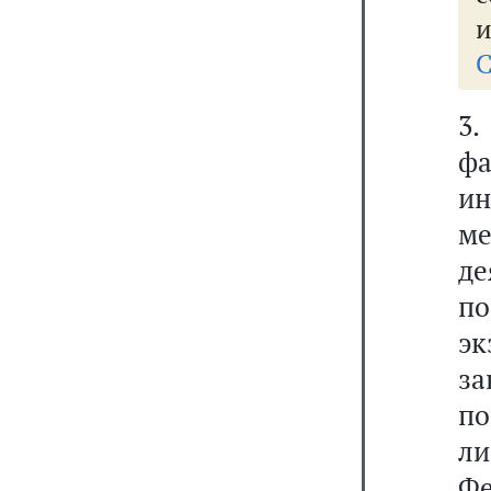
и
С
3
ф
ин
м
де
п
эк
за
по
л
Фе