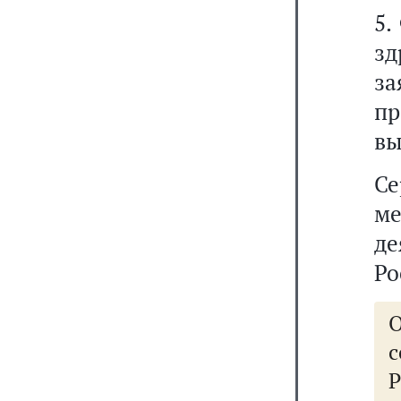
5.
з
з
п
вы
С
м
д
Ро
Р