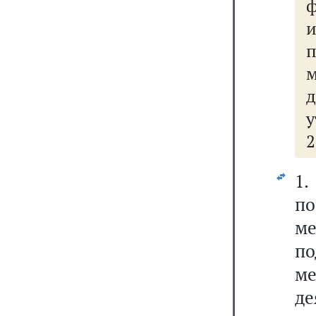
д
у
2
1
п
м
по
м
де