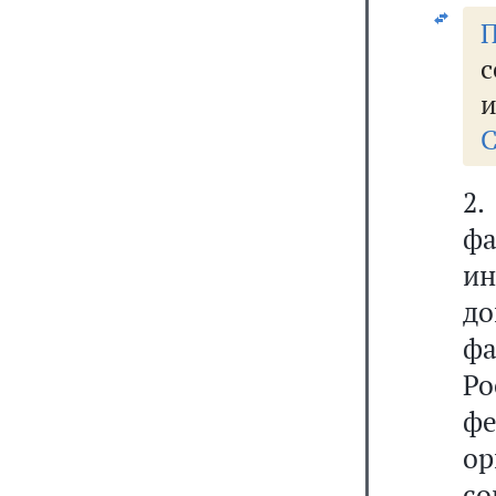
П
с
и
С
2
ф
ин
д
ф
Ро
ф
о
с