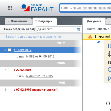
cистема
Мо
ГАРАНТ
Например,
Энциклопедия решений
7 
Оглавление
Редакции
Документ
Поиск редакции на дату
N 
Внимание! 
Выберите две редакции для сравнения
2012
П
3
с 18.09.2012
ф
с изм.
N 882 от 04.09.2012
и
2005
2
с 22.02.2005
р
с изм.
N 49 от 01.02.2005
1995
1
с 07.02.1995 (первоначальная)
о