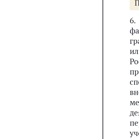
П
6
ф
гр
ил
Ро
п
сп
в
м
д
п
у