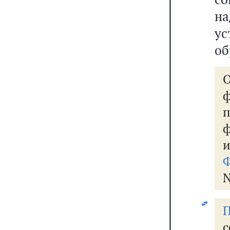
на
у
об
О
ф
N
П
с