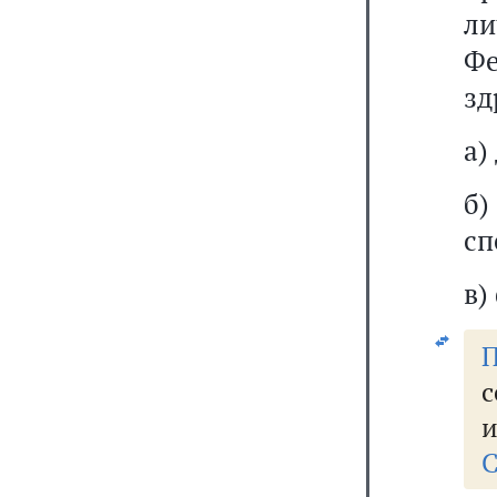
л
Фе
зд
а)
б)
сп
в)
П
с
и
С