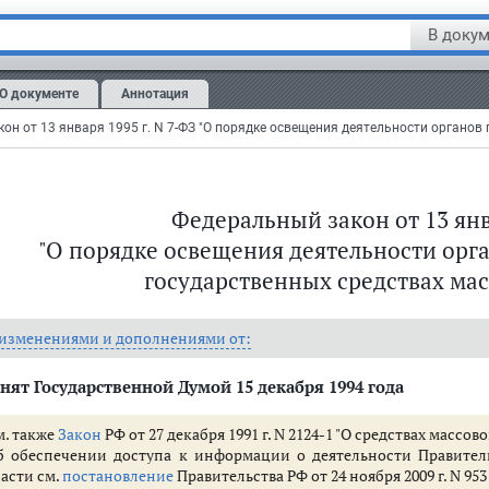
В докум
О документе
Аннотация
Федеральный закон от 13 янва
ения деятельности органов государственной власти в государственных 
"О порядке освещения деятельности орга
рственной власти
государственных средствах ма
 изменениями и дополнениями от:
рмационно-просветительским программам
нят Государственной Думой 15 декабря 1994 года
м. также
Закон
РФ от 27 декабря 1991 г. N 2124-1 "О средствах масс
ых органов государственной власти
б обеспечении доступа к информации о деятельности Правител
ласти см.
постановление
Правительства РФ от 24 ноября 2009 г. N 953