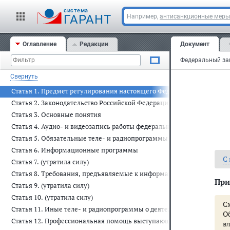
cистема
ГАРАНТ
Например,
антисанкционные меры
Оглавление
Редакции
Документ
Свернуть
Статья 1. Предмет регулирования настоящего Федерального закона
Статья 2. Законодательство Российской Федерации о порядке освещ
Статья 3. Основные понятия
Статья 4. Аудио- и видеозапись работы федеральных органов госуда
Статья 5. Обязательные теле- и радиопрограммы
Статья 6. Информационные программы
С
Статья 7. (утратила силу)
Статья 8. Требования, предъявляемые к информационным и инфо
При
Статья 9. (утратила силу)
Статья 10. (утратила силу)
С
Статья 11. Иные теле- и радиопрограммы о деятельности федеральн
О
Статья 12. Профессиональная помощь выступающим
в