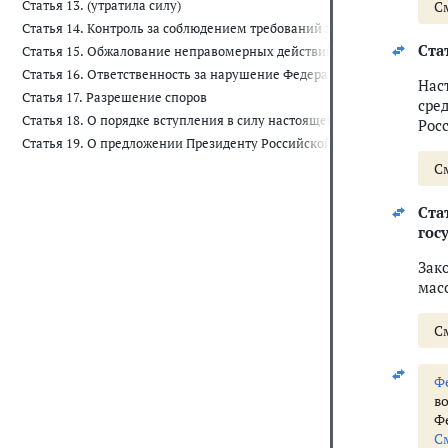
Статья 13. (утратила силу)
С
Статья 14. Контроль за соблюдением требований законодательства 
Стат
Статья 15. Обжалование неправомерных действий
Статья 16. Ответственность за нарушение Федерального закона
Нас
Статья 17. Разрешение споров
сре
Статья 18. О порядке вступления в силу настоящего Федерального з
Рос
Статья 19. О предложении Президенту Российской Федерации и пору
С
Ста
гос
Зак
мас
С
Ф
в
Ф
С