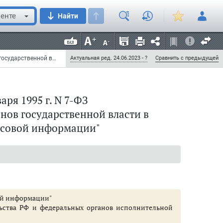
енте
Найти
Федеральный закон от 13 января 1995 г. N 7-ФЗ "О порядке освещения деятельности органов государственной власти в государственных средствах массовой информации" (с изменениями и дополнениями)
Актуальная ред. 24.06.2023 - ?
Сравнить с предыдущей
ря 1995 г. N 7-ФЗ
средствах массовой информации
нов государственной власти в
ссовой информации"
овой информации"
ьства РФ и федеральных органов исполнительной