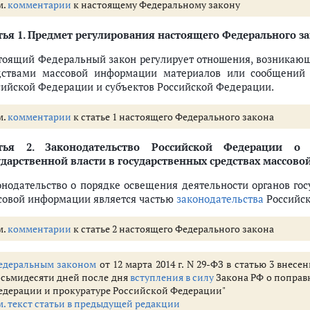
м.
комментарии
к настоящему Федеральному закону
Российской Федерации о порядке освещения деятельности органов госуд
ья 1.
Предмет регулирования настоящего Федерального з
тоящий Федеральный закон регулирует отношения, возникающ
дствами массовой информации материалов или сообщений о
акона
сийской Федерации и субъектов Российской Федерации.
чении Правительству Российской Федерации в связи с принятием насто
м.
комментарии
к статье 1 настоящего Федерального закона
тья 2.
Законодательство Российской Федерации о 
ударственной власти в государственных средствах массов
онодательство о порядке освещения деятельности органов гос
совой информации является частью
законодательства
Российск
м.
комментарии
к статье 2 настоящего Федерального закона
едеральным законом
от 12 марта 2014 г. N 29-ФЗ в статью 3 внес
осьмидесяти дней после дня
вступления в силу
Закона РФ о поправ
едерации и прокуратуре Российской Федерации"
м. текст статьи в предыдущей редакции