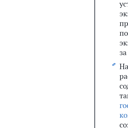
у
эк
пр
п
эк
за
Н
р
с
т
го
к
с