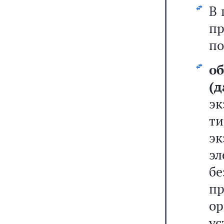
В 
п
по
о
(
э
т
э
э
б
п
ор
ус