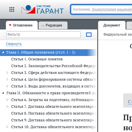
cистема
ГАРАНТ
Например,
Энциклопедия решений
Оглавление
Редакции
Документ
Свернуть
Глава I. Общие положения (ст.ст. 1 - 5)
Статья 1. Основные понятия
Статья 2. Законодательство Российской Федерации об обязательн
Статья 3. Сфера действия настоящего Федерального закона
Статья 4. Цели формирования системы обязательного экземпляра
Статья 5. Виды документов, входящих в состав обязательного экз
Глава II. Обязанности и права производителей документов (ст.ст. 6 - 
Статья 6. Затраты на подготовку, публикацию (выпуск) и рассылку
С
Статья 7. Доставка обязательного экземпляра печатного издания 
Статья 8. Поставка обязательного экземпляра отечественных изд
П
Статья 9. Доставка обязательного экземпляра изданий для слепы
но
Статья 10. Доставка обязательного экземпляра неопубликованны