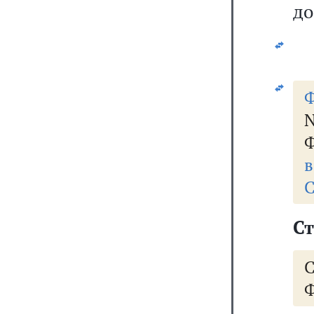
до
Ф
Ф
в
С
Ст
Ф