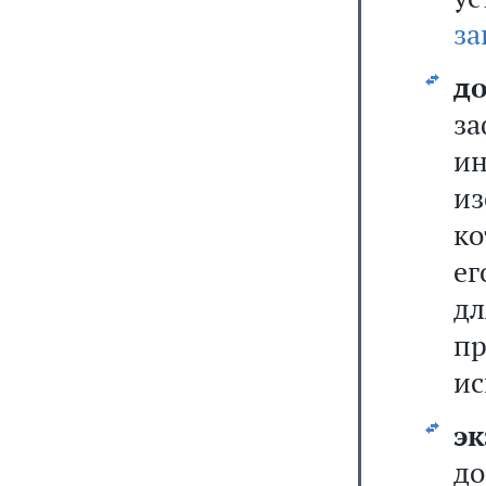
за
д
за
ин
и
ко
ег
д
п
ис
э
до