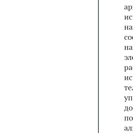
а
ис
на
с
н
э
р
и
т
у
до
по
а