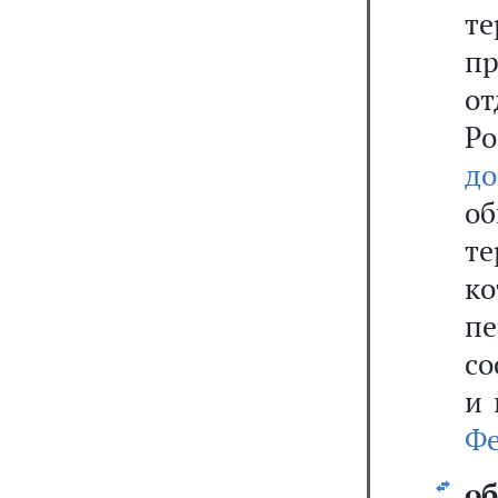
те
п
от
Р
до
о
т
к
п
со
и 
Фе
о