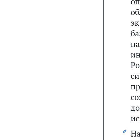
о
о
эк
б
н
и
Р
си
п
со
д
ис
Н