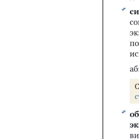
с
с
э
по
ис
аб
с
о
э
в