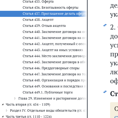
Статья 435. Оферта
д
Статья 436. Безотзывность оферты
ук
Статья 437. Приглашение делать оферты. Публичная оферт
Статья 438. Акцепт
2.
Статья 439. Отзыв акцепта
Статья 440. Заключение договора на основании оферты, о
д
Статья 441. Заключение договора на основании оферты, н
у
Статья 442. Акцепт, полученный с опозданием
Статья 443. Акцепт на иных условиях
п
Статья 444. Место заключения договора
у
Статья 445. Заключение договора в обязательном порядке
Статья 446. Преддоговорные споры
л
Статья 447. Заключение договора на торгах
оф
Статья 448. Организация и порядок проведения торгов
Статья 449. Основания и последствия признания торгов 
Ст
Статья 449.1. Публичные торги
Глава 29. Изменение и расторжение договора (ст. 450 - 453)
Часть вторая (ст. 454 - 1109)
Раздел IV. Отдельные виды обязательств (ст. 454 - 1109)
с
Часть третья (ст. 1110 - 1224)