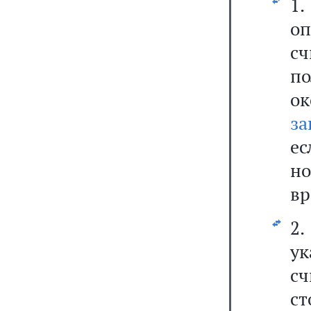
1
оп
с
по
о
за
ес
н
вр
2
ук
с
с