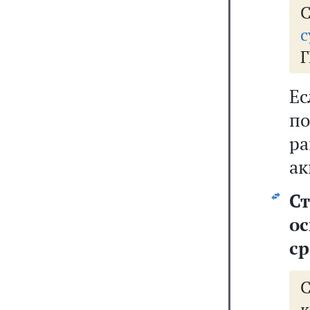
с
Г
Е
по
ра
ак
Ст
о
ср
к