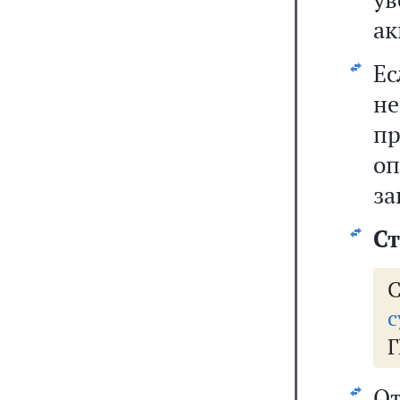
ак
Е
не
п
о
за
Ст
с
Г
От