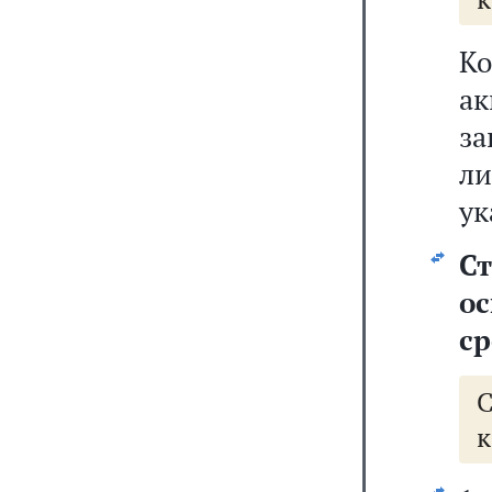
К
а
з
ли
ук
Ст
о
ср
к