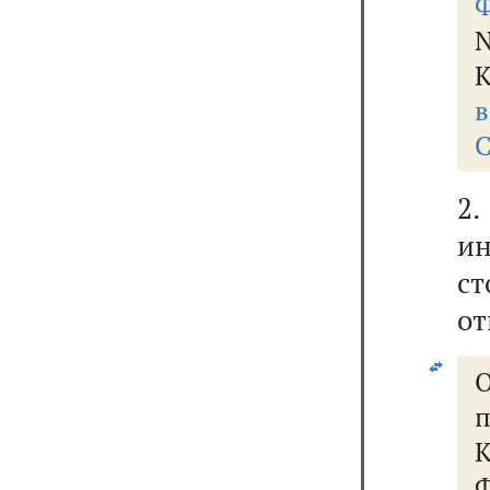
Ф
N
К
в
С
2.
ин
ст
от
п
Ф