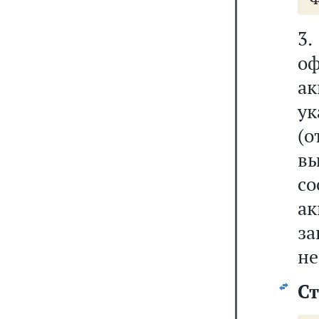
3
оф
а
у
(о
в
со
ак
за
не
Ст