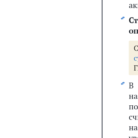
ак
Ст
о
с
Г
В
н
п
сч
н
ув