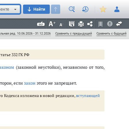
статье 331 ГК РФ
енте
Найти
менной
форме
независимо от формы основного
ашения о неустойке.
льная ред. 10.06.2026 - 31.12.2026
Сравнить с предыдущей
Сравнить с будущей
статье 332 ГК РФ
аконом
(законной неустойки), независимо от того,
торон, если
закон
этого не запрещает.
щего Кодекса изложена в новой редакции,
вступающей