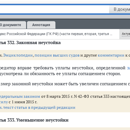
м.
Энциклопедии
,
позиции высших судов
и другие
комментарии
к 
В докум
лашение о неустойке должно быть совершено в пись
ательства.
О документе
Аннотация
облюдение письменной формы влечет недействительность согл
Гражданский кодекс Российской Федерации (ГК РФ) (части первая, вторая, третья и четвертая) (с изменениями и дополнениями)
Актуа
ья 332.
Законная неустойка
м.
Энциклопедии
,
позиции высших судов
и другие
комментарии
к 
6)
Кредитор вправе требовать уплаты неустойки, определенной
з
дусмотрена ли обязанность ее уплаты соглашением сторон.
Размер законной неустойки может быть увеличен соглашением с
едеральным законом
от 8 марта 2015 г. N 42-ФЗ статья 333 настоя
.2)
силу
с 1 июня 2015 г.
м. текст статьи в предыдущей редакции
ья 333.
Уменьшение неустойки