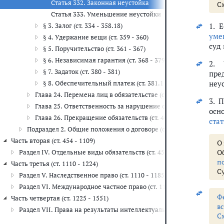
Статья 332. Законная неустойка
С
Статья 333. Уменьшение неустойки
1. 
§ 3. Залог (ст. 334 - 358.18)
уме
§ 4. Удержание вещи (ст. 359 - 360)
суд
§ 5. Поручительство (ст. 361 - 367)
§ 6. Независимая гарантия (ст. 368 - 379)
2. 
§ 7. Задаток (ст. 380 - 381)
пре
неу
§ 8. Обеспечительный платеж (ст. 381.1 - 381.2)
Глава 24. Перемена лиц в обязательстве (ст. 382 - 392.3)
3. 
Глава 25. Ответственность за нарушение обязательств (ст. 393 
осн
Глава 26. Прекращение обязательств (ст. 407 - 419)
стат
Подраздел 2. Общие положения о договоре (ст. 420 - 453)
Часть вторая (ст. 454 - 1109)
О
О
Раздел IV. Отдельные виды обязательств (ст. 454 - 1109)
п
Часть третья (ст. 1110 - 1224)
Су
Раздел V. Наследственное право (ст. 1110 - 1185)
Раздел VI. Международное частное право (ст. 1186 - 1224)
Ф
Часть четвертая (ст. 1225 - 1551)
в
Раздел VII. Права на результаты интеллектуальной деятельности и
С