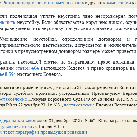
м.
Энциклопедии
,
позиции высших судов
и другие
комментарии
к 
Если подлежащая уплате неустойка явно несоразмерна пос
ньшить
неустойку. Если обязательство нарушено лицом, осу
 вправе уменьшить неустойку при условии заявления должник
Уменьшение неустойки, определенной договором и 
дпринимательскую деятельность, допускается в исключительн
стойки в предусмотренном договором размере может привести
Правила настоящей статьи не затрагивают право должника
- 406.1)
овании
статьи 404
настоящего Кодекса и право кредитора на
ьей 394
настоящего Кодекса.
 практике применения судами статьи 333 см. определения Конститу
бзоры судебной практики, утвержденным Президиумом Верхо
остановление
Пленума Верховного Суда РФ от 28 июня 2012 г. N 1
да РФ от 22 декабря 2011 г. N 81,
постановление
Пленума Верховного С
едеральным законом
от 21 декабря 2013 г. N 367-ФЗ параграф 3 гл
ступающей в силу
с 1 июля 2014 г.
 средства индивидуализации (ст. 1225 - 1551)
м. текст параграфа в предыдущей редакции