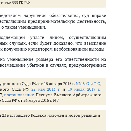
статье 333 ГК РФ
ледствиям нарушения обязательства, суд вправе
ществляющим предпринимательскую деятельность,
а о таком уменьшении.
подлежащей уплате лицом, осуществляющим
ых случаях, если будет доказано, что взыскание
 к получению кредитором необоснованной выгоды.
 на уменьшение размера его ответственности на
 возмещение убытков в случаях, предусмотренных
ционного Суда РФ от 15 января 2015 г.
NN 6-О
и
7-О
,
вного Суда РФ
22 мая 2013 г.
и
19 июля 2017 г.
,
7,
постановление
Пленума Высшего Арбитражного
уда РФ от 24 марта 2016 г. N 7
авы 23 настоящего Кодекса изложен в новой редакции,