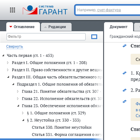
С
cистема
ГАРАНТ
Например,
счет-фактура
Сог
обяз
Оглавление
Редакции
Документ
Нес
Стат
Свернуть
Часть первая (ст. 1 - 453)
С
Раздел I. Общие положения (ст. 1 - 208)
Раздел II. Право собственности и другие вещные права (ст. 209 - 30
1. 
Раздел III. Общая часть обязательственного права (ст. 307 - 453)
пре
Подраздел 1. Общие положения об обязательствах (ст. 307 - 419)
2. 
Глава 21. Понятие обязательства (ст. 307 - 308.3)
Глава 22. Исполнение обязательств (ст. 309 - 328)
Ф
Глава 23. Обеспечение исполнения обязательств (ст. 329 - 381
в 
§ 1. Общие положения (ст. 329)
С
§ 2. Неустойка (ст. 330 - 333)
Статья 330. Понятие неустойки
Стат
Статья 331. Форма соглашения о неустойке