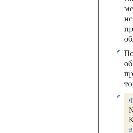
м
не
п
об
По
о
пр
то
N
К
в