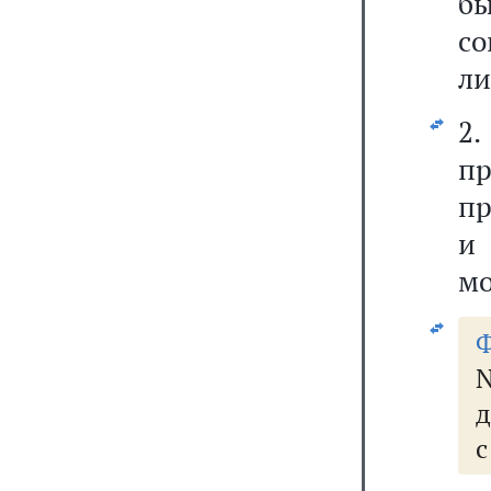
б
со
ли
2
п
пр
и
мо
N
д
с