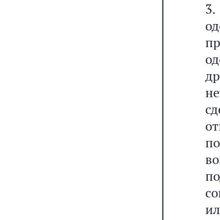
3
о
п
од
др
не
сд
о
по
в
п
со
ил