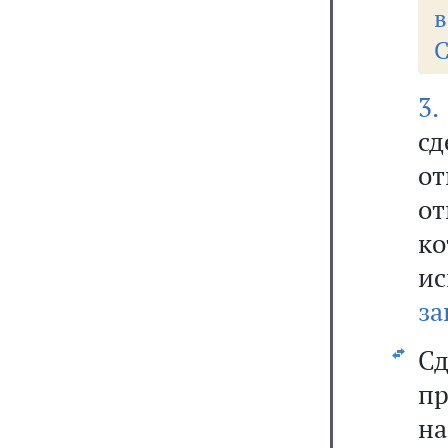
в
С
3.
с
о
от
ко
ис
за
Сд
пр
н