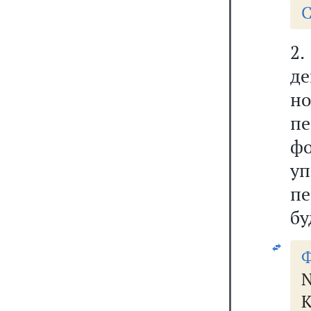
С
2.
де
но
п
фо
у
пе
бу
N