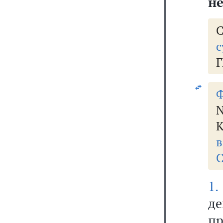
н
с
Г
N
в
С
1.
де
п