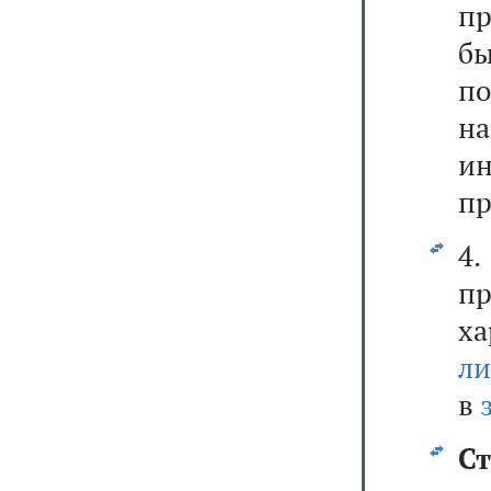
пр
бы
п
н
и
пр
4
пр
ха
ли
в
С