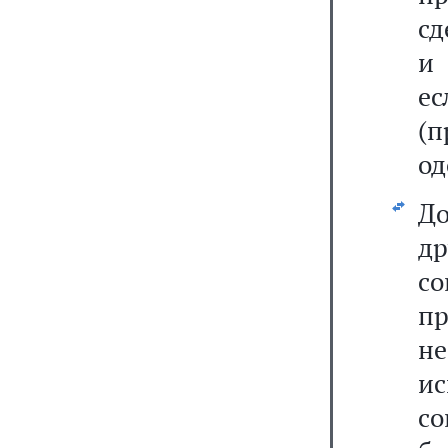
сд
и 
е
(
од
Д
д
с
пр
н
и
со