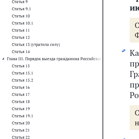
Статья 9
ию
Статья 9.1
Статья 10
Статья 10.1
Статья 11
Ф
Статья 12
Статья 13 (утратила силу)
К
Статья 14
Глава III. Порядок выезда гражданина Российской Федерации из Росси
п
Статья 15
Гр
Статья 15.1
Статья 15.2
пр
Статья 16
Ро
Статья 17
Статья 18
Статья 19
Статья 19.1
н
Статья 20
Статья 21
Статья 22