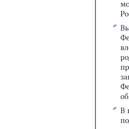
м
Ро
В
Фе
в
ро
п
з
Ф
об
В 
п