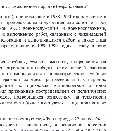
ия медицинского назначения отпускаются по рецептам врачей бесплатно
е в установленном порядке безработными
*
 50-процентной скидкой со свободных цен
нные), принимавшие в 1988-1990 годах участие в
 в пределах зоны отчуждения или занятые в эот
кой АЭС; военнослужащие и военнообязанные,
 к выполнению работ, связанных с ликвидацией
ислокации и выполнявшихся работ, а также лица
, проходившие в 1988-1990 годах службу а зоне
ия свободы, ссылки, высылки, направления на
ях ограничения свободы, в том числе "в рабочих
ванно помещавшихся в психиатрические лечебные
 граждан из числа репрессированных народов,
дерации по признакам национальной и иной
лица признанные пострадавшими от политических
одов, подвергшихся репрессиям на территории
длежности (далее именуются - лица, признанные
дившие военную службу в период с 22 июня 1941 г.
нно-учебных заведениях, не входивших в состав
манией в Великой Отечественной войне 1941-1945