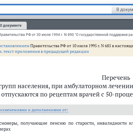
дисонова болезнь
гормоны коры на
глюкокортикоиды
В докум
зофрения и эпилепсия
все лекарственн
О документе
остановлением
Правительства РФ от 10 июля 1995 г. N 685 в насто
м. текст приложения в предыдущей редакции
Перечень
групп населения, при амбулаторном лечении
отпускаются по рецептам врачей с 50-проц
 изменениями и дополнениями от:
сионеры, получающие пенсию по старости, инвалидности 
мерах