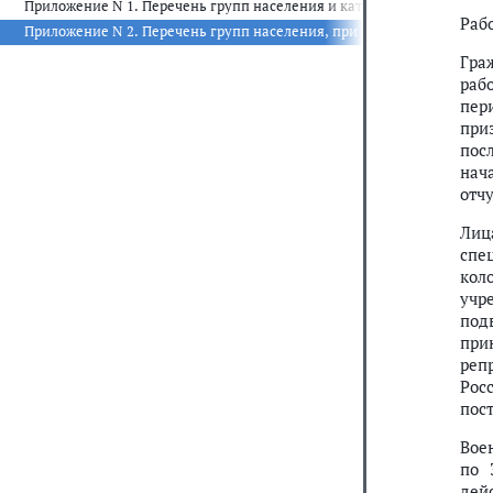
Приложение N 1. Перечень групп населения и категорий заболевани
Раб
Приложение N 2. Перечень групп населения, при амбулаторном лече
Гра
раб
пер
при
пос
нач
отч
Лиц
спе
кол
учр
под
при
реп
Рос
пос
Вое
по 
дей