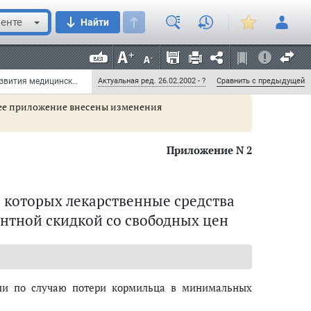
дпочечников (минерало- и
)
енте
Найти
ые средства
Постановление Правительства РФ от 30 июля 1994 г. N 890 "О государственной поддержке развития медицинской промышленности и улучшении обеспечения населения и учреждений здравоохранения лекарственными средствами и изделиями медицинского назначения" (с изменениями и дополнениями)
Актуальная ред. 26.02.2002 - ?
Сравнить с предыдущей
ящее приложение внесены изменения
Приложение N 2
 которых лекарственные средства
ентной скидкой со свободных цен
или по случаю потери кормильца в минимальных