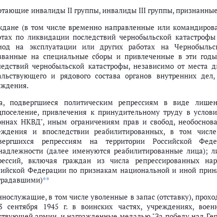
й, при амбулаторном лечении которых лекарственные средства и издел
отающие инвалиды II группы, инвалиды III группы, признанны
нии которых лекарственные средства отпускаются по рецептам врачей с
ждане (в том числе временно направленные или командирова
отах по ликвидации последствий чернобыльской катастрофы
иод на эксплуатации или других работах на Чернобыльс
званные на специальные сборы и привлеченные в эти годы
ледствий чернобыльской катастрофы, независимо от места д
альствующего и рядового состава органов внутренних дел
уждения.
а, подвергшиеся политическим репрессиям в виде лишен
цпоселение, привлечения к принудительному труду в услови
оннах НКВД", иным ограничениям прав и свобод, необосно
еждения и впоследствии реабилитированных, в том числе
вергшихся репрессиям на территории Российской Фе
надлежности (далее именуются реабилитированные лица); 
рессий, включая граждан из числа репрессированных нар
сийской Федерации по признакам национальной и иной прина
традавшими)
**
ннослужащие, в том числе уволенные в запас (отставку), прохо
3 сентября 1945 г. в воинских частях, учреждениях, вое
ствующей армии, и награжденные медалью "За победу над Гер