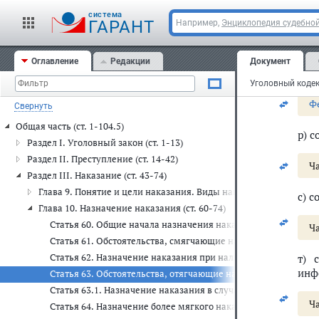
(не
мед
cистема
ГАРАНТ
Например,
Энциклопедия судебной
осу
дея
озд
Оглавление
Редакции
Документ
юно
Ф
Свернуть
Общая часть (ст. 1-104.5)
р) 
Раздел I. Уголовный закон (ст. 1-13)
Раздел II. Преступление (ст. 14-42)
Ча
Раздел III. Наказание (ст. 43-74)
Глава 9. Понятие и цели наказания. Виды наказаний (ст. 43-59)
с) 
Глава 10. Назначение наказания (ст. 60-74)
Статья 60. Общие начала назначения наказания
Ча
Статья 61. Обстоятельства, смягчающие наказание
Статья 62. Назначение наказания при наличии смягчающих 
т) 
инф
Статья 63. Обстоятельства, отягчающие наказание
Статья 63.1. Назначение наказания в случае нарушения досу
Ча
Статья 64. Назначение более мягкого наказания, чем преду