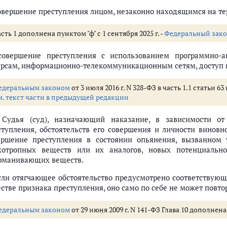
аседателей о снисхождении
совершение преступления лицом, незаконно находящимся на т
ение
ное в соучастии
сть 1 дополнена пунктом "ф" с 1 сентября 2025 г. -
Федеральный зак
й
ений
совершение преступления с использованием программно-
ов
урсам, информационно-телекоммуникационным сетям, доступ к
ении наказаний
едеральным законом
от 3 июля 2016 г. N 328-ФЗ в часть 1.1 статьи 
ьным наркоманией
м. текст части в предыдущей редакции
. Судья (суд), назначающий наказание, в зависимости о
тательного срока
ступления, обстоятельств его совершения и личности винов
ния (ст. 75-86)
ершение преступления в состоянии опьянения, вызванном у
96)
хотропных веществ или их аналогов, новых потенциальн
)
рманивающих веществ.
Если отягчающее обстоятельство предусмотрено соответствующ
естве признака преступления, оно само по себе не может повт
ественного порядка (ст. 205-274.5)
едеральным законом
от 29 июня 2009 г. N 141-ФЗ Глава 10 дополнена
0.3)