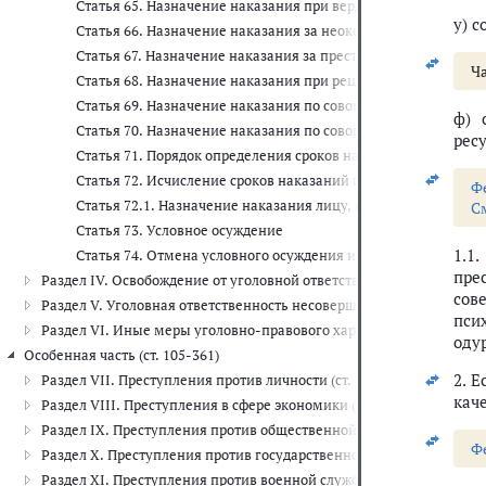
Статья 65. Назначение наказания при вердикте присяжных з
у) 
Статья 66. Назначение наказания за неоконченное преступл
Статья 67. Назначение наказания за преступление, совершен
Ча
Статья 68. Назначение наказания при рецидиве преступлени
Статья 69. Назначение наказания по совокупности преступл
ф) 
Статья 70. Назначение наказания по совокупности приговор
рес
Статья 71. Порядок определения сроков наказаний при слож
Статья 72. Исчисление сроков наказаний и зачет наказания
Ф
Статья 72.1. Назначение наказания лицу, признанному бол
С
Статья 73. Условное осуждение
1.1
Статья 74. Отмена условного осуждения или продление испы
пре
Раздел IV. Освобождение от уголовной ответственности и от наказа
сов
Раздел V. Уголовная ответственность несовершеннолетних (ст. 87-
пси
Раздел VI. Иные меры уголовно-правового характера (ст. 97-104.5
оду
Особенная часть (ст. 105-361)
2. 
Раздел VII. Преступления против личности (ст. 105-157)
кач
Раздел VIII. Преступления в сфере экономики (ст. 158-204.2)
Раздел IX. Преступления против общественной безопасности и общ
Ф
Раздел X. Преступления против государственной власти (ст. 275-33
Раздел XI. Преступления против военной службы (ст. 331-352.1)