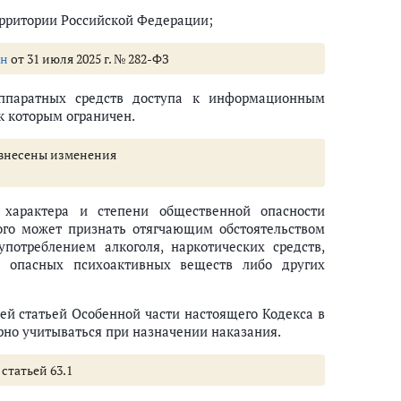
ерритории Российской Федерации;
он
от 31 июля 2025 г. № 282-ФЗ
аппаратных средств доступа к информационным
 которым ограничен.
63 внесены изменения
т характера и степени общественной опасности
ного может признать отягчающим обстоятельством
потреблением алкоголя, наркотических средств,
о опасных психоактивных веществ либо других
ей статьей Особенной части настоящего Кодекса в
орно учитываться при назначении наказания.
 статьей 63.1