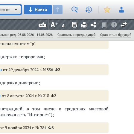
ругим работником образовательной организации,
ные услуги, либо иной организации, обязанным
енте
Найти
ей), либо иным лицом, осуществляющим трудовую
несовершеннолетних, организации их отдыха и
 и социального обслуживания, в сфере детско-
олетних;
льная ред. 06.08.2026 - 14.08.2026
Сравнить с предыдущей
Сравнить с будущей
олнена пунктом "р"
оддержки терроризма;
н
от 29 декабря 2022 г. N 586-ФЗ
оддержки диверсии;
н
от 8 августа 2024 г. № 218-ФЗ
нстрацией, в том числе в средствах массовой
лючая сеть "Интернет");
от 9 ноября 2024 г. № 384-ФЗ