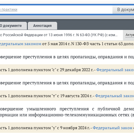
совершеннолетней), либо педагогическим работником или д
ицинской организации, организации, оказывающей социаль
В докум
 практики
ществлять надзор за несовершеннолетним (несовершеннолетн
тельность в сфере образования, воспитания, развития 
оровления, медицинского обеспечения, социальной защиты
О документе
Аннотация
шеского спорта, культуры и искусства с участием несовершенн
Уголовный кодекс Российской Федерации от 13 июня 1996 г. N 63-ФЗ (УК РФ) (с изменениями и дополнениями)
Актуа
едеральным законом
от 5 мая 2014 г. N 130-ФЗ часть 1 статьи 63 доп
совершение преступления в целях пропаганды, оправдания и п
сть 1 дополнена пунктом "с" с 29 декабря 2022 г. -
Федеральный зако
совершение преступления в целях пропаганды, оправдания и п
сть 1 дополнена пунктом "т" с 19 августа 2024 г. -
Федеральный зако
обстоятельств
совершение умышленного преступления с публичной демо
ормации или информационно-телекоммуникационных сетях (вк
дебного соглашения о сотрудничестве
сть 1 дополнена пунктом "у" с 9 ноября 2024 г. -
Федеральный закон
смотрено за данное преступление