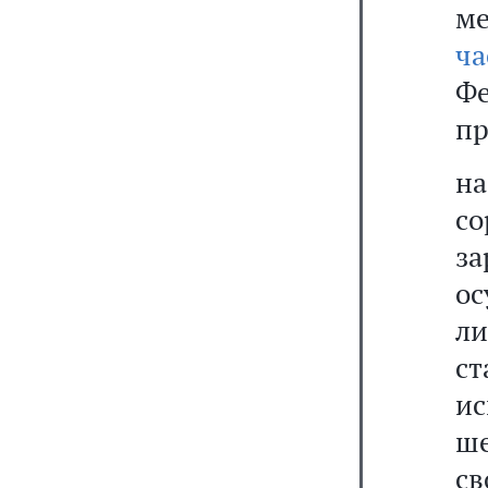
м
ча
Ф
пр
н
с
з
ос
ли
с
ис
ш
св