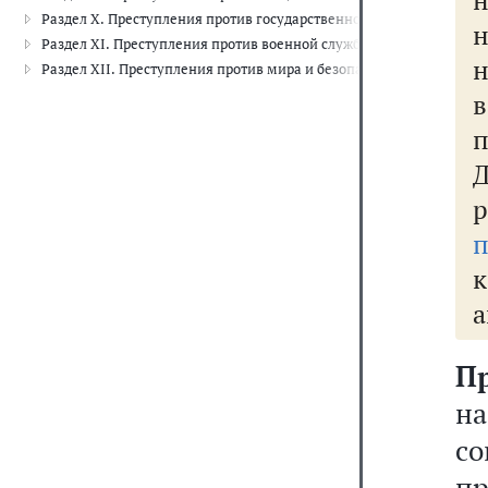
Раздел X. Преступления против государственной власти (ст. 275-33
Раздел XI. Преступления против военной службы (ст. 331-352.1)
н
Раздел XII. Преступления против мира и безопасности человечества
в
п
п
к
а
П
н
с
пр