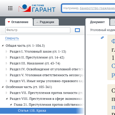
з
cистема
ос
ГАРАНТ
Например,
банкротство граждани
бе
Оглавление
Редакции
Документ
на
Свернуть
Ф
Общая часть (ст. 1-104.5)
г
Раздел I. Уголовный закон (ст. 1-13)
1
Раздел II. Преступление (ст. 14-42)
Раздел III. Наказание (ст. 43-74)
Раздел IV. Освобождение от уголовной ответственности и от наказа
р
Раздел V. Уголовная ответственность несовершеннолетних (ст. 87-
Раздел VI. Иные меры уголовно-правового характера (ст. 97-104.5
Особенная часть (ст. 105-361)
Раздел VII. Преступления против личности (ст. 105-157)
Раздел VIII. Преступления в сфере экономики (ст. 158-204.2)
Глава 21. Преступления против собственности (ст. 158-168)
п
Статья 158. Кража