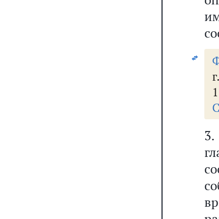
им
со
Ф
г
1
С
3.
г
с
с
в
ра