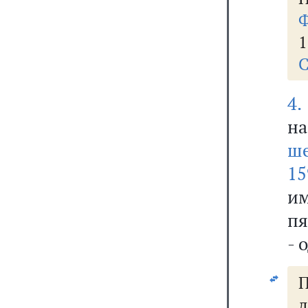
Ф
1
С
4.
на
ше
15
и
пя
- 
д