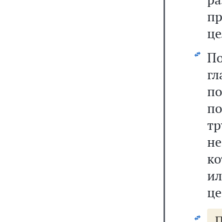
пр
це
П
г
п
п
т
н
ко
ил
це
П