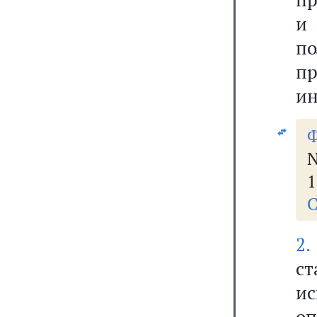
и 
п
п
ин
Ф
N
1
С
2.
с
и
о