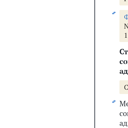
Ф
N
1
С
с
а
М
с
а