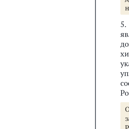
н
5.
яв
д
хи
у
у
с
Ро
О
з