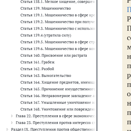
Р
Статья 158.1. Мелкое хищение, совершенное лицом, подве
П
Статья 159. Мошенничество
Статья 159.1. Мошенничество в сфере кредитования
Р
Статья 159.2. Мошенничество при получении выплат
Статья 159.3. Мошенничество с использованием электронных
Статья 159.4 (утратила силу)
с
Статья 159.5. Мошенничество в сфере страхования
Статья 159.6. Мошенничество в сфере компьютерной инфор
Статья 160. Присвоение или растрата
Статья 161. Грабеж
Статья 162. Разбой
р
Статья 163. Вымогательство
Статья 164. Хищение предметов, имеющих особую ценность
Статья 165. Причинение имущественного ущерба путем обм
Статья 166. Неправомерное завладение автомобилем или и
н
Статья 167. Умышленные уничтожение или повреждение им
Статья 168. Уничтожение или повреждение имущества по не
Глава 22. Преступления в сфере экономической деятельности (ст
Глава 23. Преступления против интересов службы в коммерчески
Раздел IX. Преступления против общественной безопасности и общ