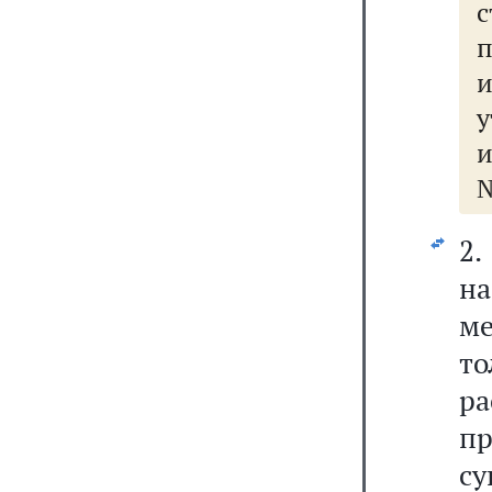
с
и
№
2
на
м
то
ра
п
су