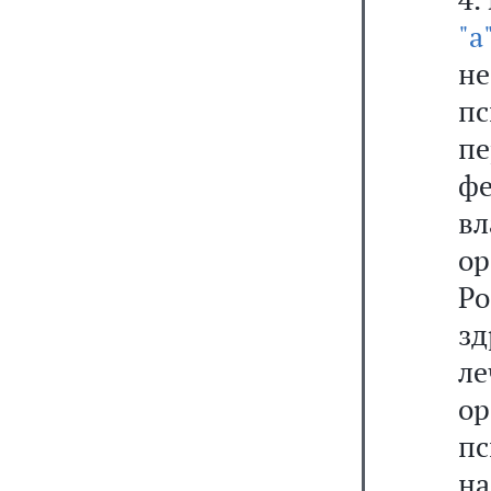
"а
не
п
п
ф
в
ор
Р
зд
ле
о
п
н