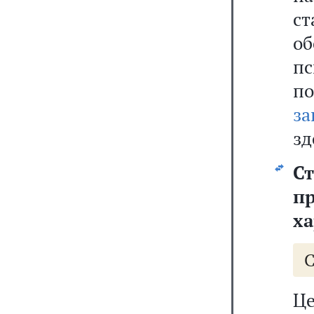
ст
о
п
п
за
зд
С
п
ха
Ц