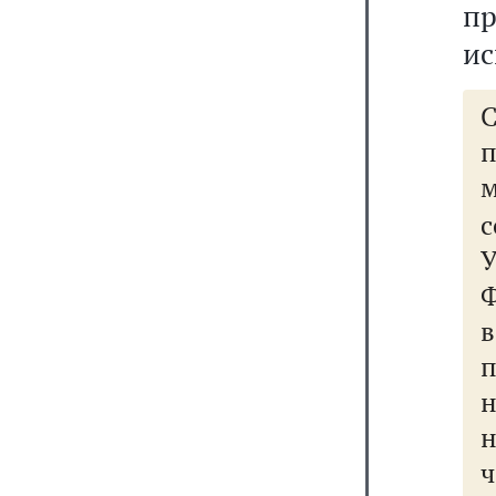
п
ис
м
с
н