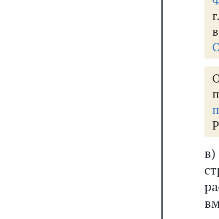
Ф
г
в
С
п
Р
в
с
р
вм