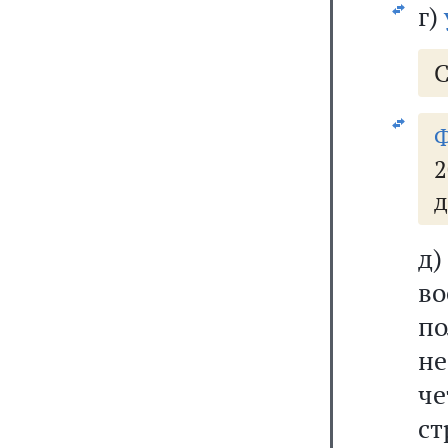
г)
С
2
д
д
во
п
н
ч
ст