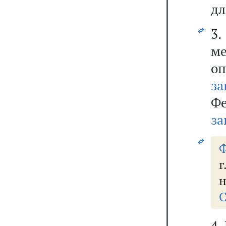
дл
3.
м
о
за
Ф
за
Ф
г
н
С
4.