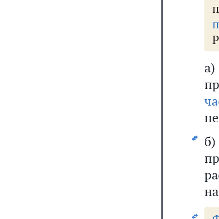
п
Р
а
п
ча
не
б
п
р
на