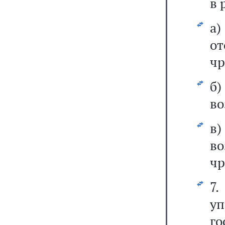
в 
а
о
чр
б)
во
в
в
чр
7
у
г