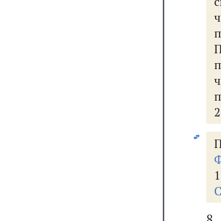
с
ч
ч
п
2
П
Ф
1
С
8.