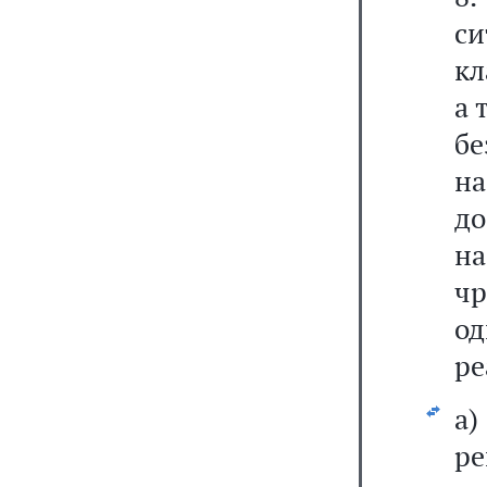
с
кл
а 
б
н
д
н
чр
о
ре
а)
р