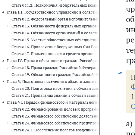
Статья 11.2. Полномочия избирательных комиссий по принятию 
чр
Глава III. Государственное управление в области защиты населения и
об
Статья 12. Федеральный орган исполнительной власти, уполномо
Статья 13. Обязанности федеральных органов исполнительной вла
и
Статья 14. Обязанности организаций в области защиты населения
ре
Статья 15. Участие общественных объединений в ликвидации чр
Статья 16. Привлечение Вооруженных Сил Российской Федерации
те
Статья 17. Применение сил и средств органов внутренних дел Р
гр
Глава IV. Права и обязанности граждан Российской Федерации, иност
Статья 18. Права граждан Российской Федерации, иностранных гр
Статья 19. Обязанности граждан Российской Федерации, иностран
П
Глава V. Подготовка населения в области защиты от чрезвычайных ситу
Ф
Статья 20. Подготовка населения в области защиты от чрезвычай
1
Статья 21. Пропаганда знаний в области защиты населения и тер
Глава VI. Порядок финансового и материального обеспечения меропри
С
Статья 22. Финансирование целевых программ
Статья 23. Финансовое обеспечение деятельности органов управ
а
Статья 24. Финансовое обеспечение предупреждения и ликвидац
Статья 24.1. Обеспечение полетов воздушных судов федерального
п