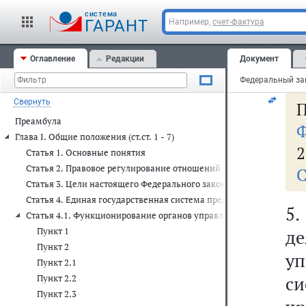
л
cистема
о
ГАРАНТ
Например,
счет-фактура
оп
Оглавление
Редакции
Документ
си
Свернуть
П
Преамбула
Ф
Глава I. Общие положения (ст.ст. 1 - 7)
2
Статья 1. Основные понятия
Статья 2. Правовое регулирование отношений в области защиты 
С
Статья 3. Цели настоящего Федерального закона
Статья 4. Единая государственная система предупреждения и ли
5
Статья 4.1. Функционирование органов управления и сил единой
Пункт 1
д
Пункт 2
у
Пункт 2.1
си
Пункт 2.2
Пункт 2.3