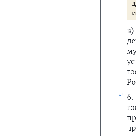
д
и
в)
д
м
у
г
Ро
6
г
п
чр