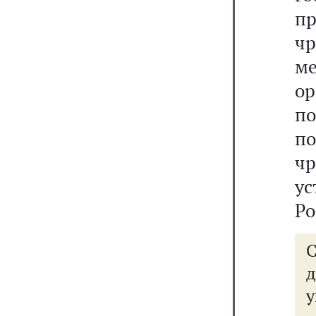
п
ч
м
о
п
п
ч
у
Ро