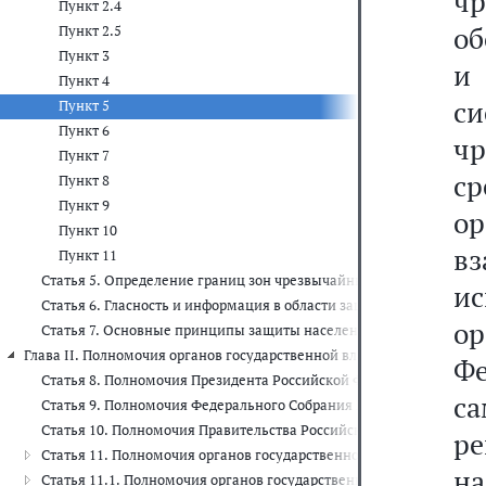
чр
Пункт 2.4
об
Пункт 2.5
Пункт 3
и 
Пункт 4
си
Пункт 5
Пункт 6
ч
Пункт 7
с
Пункт 8
Пункт 9
о
Пункт 10
в
Пункт 11
Статья 5. Определение границ зон чрезвычайных ситуаций и зон
ис
Статья 6. Гласность и информация в области защиты населения и
о
Статья 7. Основные принципы защиты населения и территорий о
Глава II. Полномочия органов государственной власти Российской Фе
Ф
Статья 8. Полномочия Президента Российской Федерации в облас
с
Статья 9. Полномочия Федерального Собрания Российской Федера
Статья 10. Полномочия Правительства Российской Федерации в о
р
Статья 11. Полномочия органов государственной власти субъекто
н
Статья 11.1. Полномочия органов государственной власти субъ