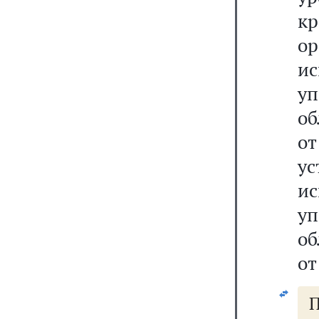
кр
о
и
у
об
о
у
и
у
об
от
П