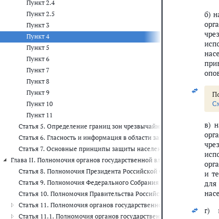
Пункт 2.4
б) 
Пункт 2.5
орг
Пункт 3
чре
Пункт 4
исп
Пункт 5
нас
Пункт 6
при
Пункт 7
опо
Пункт 8
Пункт 9
По
С
Пункт 10
Пункт 11
в) 
Статья 5. Определение границ зон чрезвычайных ситуаций и зон
орг
Статья 6. Гласность и информация в области защиты населения и
чре
Статья 7. Основные принципы защиты населения и территорий о
исп
Глава II. Полномочия органов государственной власти Российской Фе
орг
Статья 8. Полномочия Президента Российской Федерации в облас
и т
Статья 9. Полномочия Федерального Собрания Российской Федера
для
нас
Статья 10. Полномочия Правительства Российской Федерации в о
Статья 11. Полномочия органов государственной власти субъекто
г) 
Статья 11.1. Полномочия органов государственной власти субъ