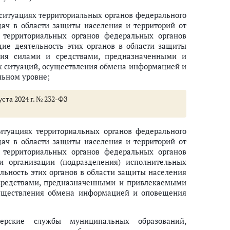
 ситуациях территориальных органов федерального
дач в области защиты населения и территорий от
) территориальных органов федеральных органов
ие деятельность этих органов в области защиты
ния силами и средствами, предназначенными и
 ситуаций, осуществления обмена информацией и
льном уровне;
уста 2024 г. № 232-ФЗ
итуациях территориальных органов федерального
дач в области защиты населения и территорий от
) территориальных органов федеральных органов
и организации (подразделения) исполнительных
ии и органов местного самоуправления в области защиты населения и те
льность этих органов в области защиты населения
 средствами, предназначенными и привлекаемыми
ий
существления обмена информацией и оповещения
 защиты населения и территорий от чрезвычайных ситуаций
ерские службы муниципальных образований,
иненного жилым помещениям граждан в результате чрезвычайных ситуа