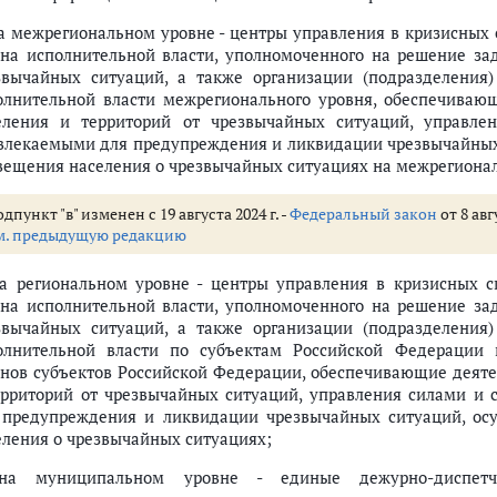
на межрегиональном уровне - центры управления в кризисных
ана исполнительной власти, уполномоченного на решение за
звычайных ситуаций, а также организации (подразделения
олнительной власти межрегионального уровня, обеспечивающ
еления и территорий от чрезвычайных ситуаций, управле
влекаемыми для предупреждения и ликвидации чрезвычайных
вещения населения о чрезвычайных ситуациях на межрегиона
дпункт "в" изменен с 19 августа 2024 г. -
Федеральный закон
от 8 авг
м. предыдущую редакцию
на региональном уровне - центры управления в кризисных с
 экстренного оповещения населения
ана исполнительной власти, уполномоченного на решение за
 территорий от чрезвычайных ситуаций
звычайных ситуаций, а также организации (подразделения
т чрезвычайных ситуаций
олнительной власти по субъектам Российской Федерации 
дерации, органов государственной власти субъектов Российской Федерац
анов субъектов Российской Федерации, обеспечивающие деяте
ти защиты населения и территорий от чрезвычайных ситуаций
ерриторий от чрезвычайных ситуаций, управления силами и
ции в области защиты населения и территорий от чрезвычайных ситуац
 предупреждения и ликвидации чрезвычайных ситуаций, о
еления о чрезвычайных ситуациях;
бласти защиты населения и территорий от чрезвычайных ситуаций
в Российской Федерации и органов местного самоуправления в области
на муниципальном уровне - единые дежурно-диспетч
ектов Российской Федерации при организации возмещения ущерба, прич