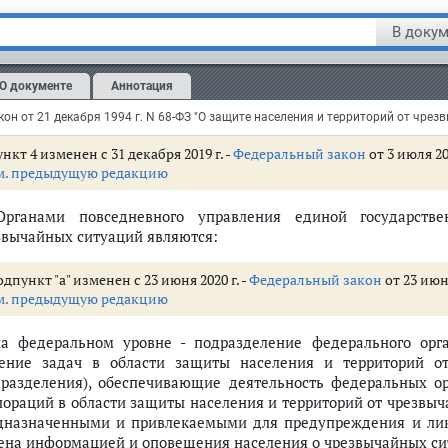
же подведомственных им организаций.
В докум
Постоянно действующими органами управления единой госуда
звычайных ситуаций являются органы, специально уполн
О документе
Аннотация
еления и территорий от чрезвычайных ситуаций на соответс
дупреждения и ликвидации чрезвычайных ситуаций.
нкт 4 изменен с 31 декабря 2019 г. -
Федеральный закон
от 3 июля 20
м. предыдущую редакцию
Органами повседневного управления единой государст
звычайных ситуаций являются:
населения и территорий от чрезвычайных ситуаций
дпункт "а" изменен с 23 июня 2020 г. -
Федеральный закон
от 23 июн
квидации чрезвычайных ситуаций
м. предыдущую редакцию
 государственной системы предупреждения и ликвидации чрезвычайных
на федеральном уровне - подразделение федерального орг
ение задач в области защиты населения и территорий от
дразделения), обеспечивающие деятельность федеральных ор
пораций в области защиты населения и территорий от чрезвыч
дназначенными и привлекаемыми для предупреждения и лик
ена информацией и оповещения населения о чрезвычайных си