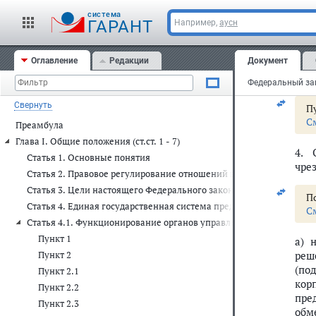
так
cистема
ГАРАНТ
Например,
аусн
3. 
чре
Оглавление
Редакции
Документ
нас
пре
Свернуть
Пу
С
Преамбула
Глава I. Общие положения (ст.ст. 1 - 7)
4. 
Статья 1. Основные понятия
чре
Статья 2. Правовое регулирование отношений в области защиты 
Статья 3. Цели настоящего Федерального закона
По
Статья 4. Единая государственная система предупреждения и ли
С
Статья 4.1. Функционирование органов управления и сил единой
Пункт 1
а) 
реш
Пункт 2
(по
Пункт 2.1
кор
Пункт 2.2
пре
Пункт 2.3
обм