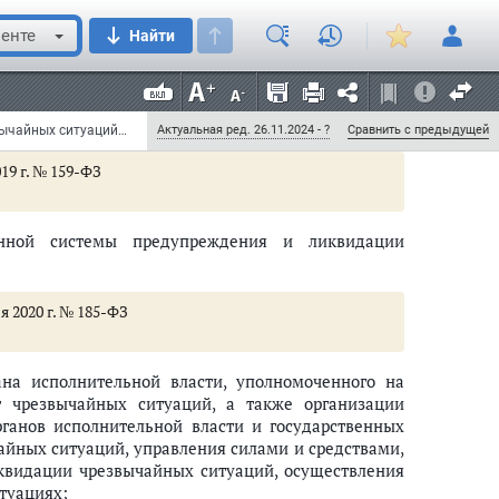
енте
Найти
рственной системы предупреждения и ликвидации
омоченные на решение задач в области защиты
твующем уровне единой государственной системы
Федеральный закон от 21 декабря 1994 г. N 68-ФЗ "О защите населения и территорий от чрезвычайных ситуаций природного и техногенного характера" (с изменениями и дополнениями)
Актуальная ред. 26.11.2024 - ?
Сравнить с предыдущей
19 г. № 159-ФЗ
венной системы предупреждения и ликвидации
я 2020 г. № 185-ФЗ
 ситуаций
ана исполнительной власти, уполномоченного на
 чрезвычайных ситуаций, а также организации
ганов исполнительной власти и государственных
айных ситуаций, управления силами и средствами,
видации чрезвычайных ситуаций, осуществления
туациях;