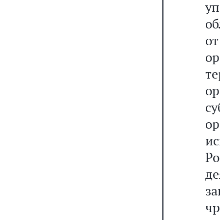
у
об
о
о
те
о
с
о
и
Ро
де
з
ч