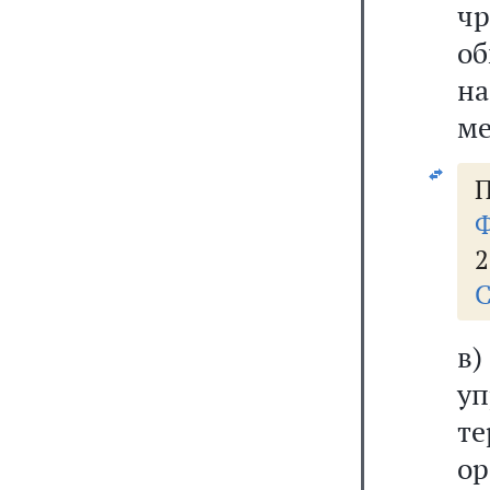
чр
о
на
ме
П
Ф
2
С
в
у
те
о