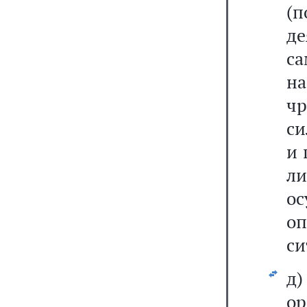
(
д
с
н
ч
си
и 
л
о
оп
си
д)
о