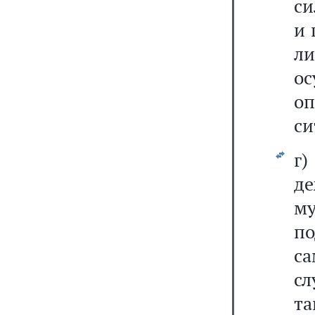
си
и 
л
о
оп
си
г)
д
м
п
са
сл
т