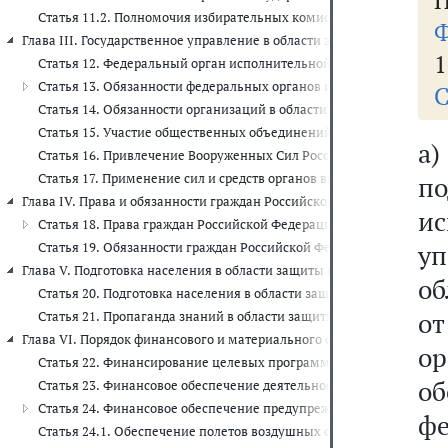
П
Статья 11.2. Полномочия избирательных комиссий по принятию 
Ф
Глава III. Государственное управление в области защиты населения и
1
Статья 12. Федеральный орган исполнительной власти, уполномо
Статья 13. Обязанности федеральных органов исполнительной вла
С
Статья 14. Обязанности организаций в области защиты населения
Статья 15. Участие общественных объединений в ликвидации чр
а
Статья 16. Привлечение Вооруженных Сил Российской Федерации
Статья 17. Применение сил и средств органов внутренних дел Р
п
Глава IV. Права и обязанности граждан Российской Федерации, иност
и
Статья 18. Права граждан Российской Федерации, иностранных гр
у
Статья 19. Обязанности граждан Российской Федерации, иностран
Глава V. Подготовка населения в области защиты от чрезвычайных ситу
об
Статья 20. Подготовка населения в области защиты от чрезвычай
о
Статья 21. Пропаганда знаний в области защиты населения и тер
Глава VI. Порядок финансового и материального обеспечения меропри
о
Статья 22. Финансирование целевых программ
о
Статья 23. Финансовое обеспечение деятельности органов управ
Статья 24. Финансовое обеспечение предупреждения и ликвидац
ф
Статья 24.1. Обеспечение полетов воздушных судов федерального