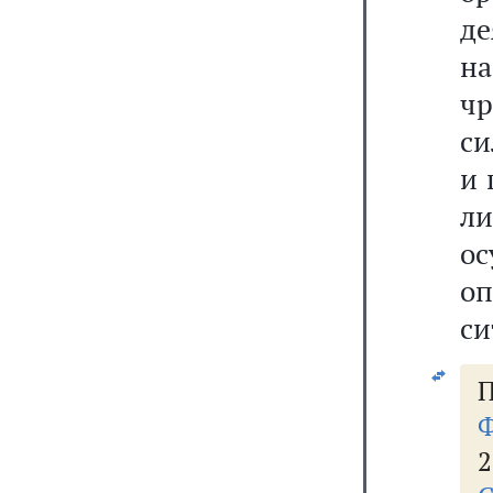
д
н
ч
си
и 
л
о
оп
си
П
Ф
2