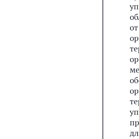
у
об
о
о
те
о
м
о
ор
те
у
п
д