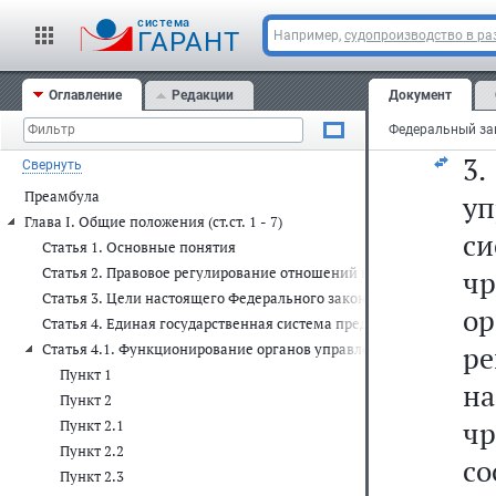
х
cистема
о
ГАРАНТ
Например,
судопроизводство в ра
о
Оглавление
Редакции
Документ
по
3
Свернуть
Преамбула
у
Глава I. Общие положения (ст.ст. 1 - 7)
си
Статья 1. Основные понятия
Статья 2. Правовое регулирование отношений в области защиты 
ч
Статья 3. Цели настоящего Федерального закона
ор
Статья 4. Единая государственная система предупреждения и ли
р
Статья 4.1. Функционирование органов управления и сил единой
Пункт 1
н
Пункт 2
ч
Пункт 2.1
Пункт 2.2
с
Пункт 2.3