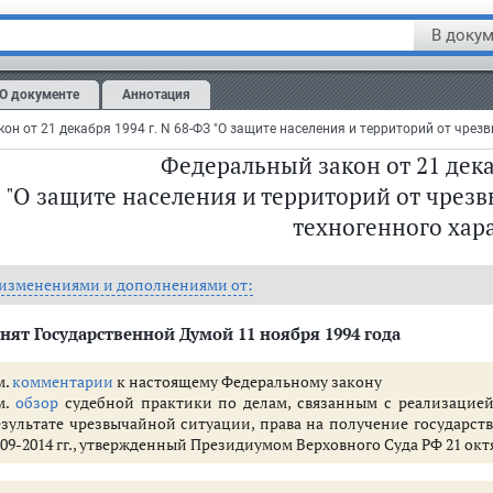
В докум
О документе
Аннотация
Федеральный закон от 21 декаб
"О защите населения и территорий от чрез
техногенного хар
населения и территорий от чрезвычайных ситуаций
 изменениями и дополнениями от:
квидации чрезвычайных ситуаций
нят Государственной Думой 11 ноября 1994 года
 государственной системы предупреждения и ликвидации чрезвычайных
 экстренного оповещения населения
м.
комментарии
к настоящему Федеральному закону
 территорий от чрезвычайных ситуаций
м.
обзор
судебной практики по делам, связанным с реализацие
езультате чрезвычайной ситуации, права на получение государс
т чрезвычайных ситуаций
09-2014 гг., утвержденный Президиумом Верховного Суда РФ 21 октя
дерации, органов государственной власти субъектов Российской Федерац
ти защиты населения и территорий от чрезвычайных ситуаций