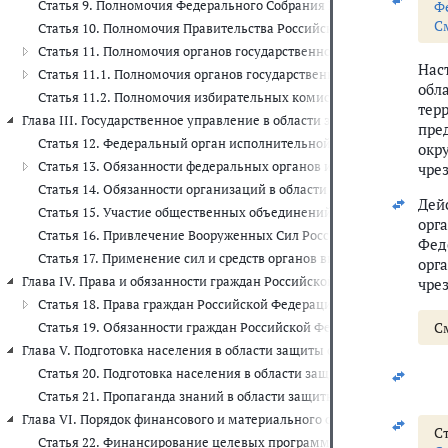
Статья 9. Полномочия Федерального Собрания Российской Федера
Ф
С
Статья 10. Полномочия Правительства Российской Федерации в о
Статья 11. Полномочия органов государственной власти субъекто
Нас
Статья 11.1. Полномочия органов государственной власти субъ
обл
Статья 11.2. Полномочия избирательных комиссий по принятию 
тер
Глава III. Государственное управление в области защиты населения и
пре
Статья 12. Федеральный орган исполнительной власти, уполномо
окр
Статья 13. Обязанности федеральных органов исполнительной вла
чре
Статья 14. Обязанности организаций в области защиты населения
Дей
Статья 15. Участие общественных объединений в ликвидации чр
орг
Статья 16. Привлечение Вооруженных Сил Российской Федерации
Фед
Статья 17. Применение сил и средств органов внутренних дел Р
орг
Глава IV. Права и обязанности граждан Российской Федерации, иност
чре
Статья 18. Права граждан Российской Федерации, иностранных гр
С
Статья 19. Обязанности граждан Российской Федерации, иностран
Глава V. Подготовка населения в области защиты от чрезвычайных ситу
Статья 20. Подготовка населения в области защиты от чрезвычай
Статья 21. Пропаганда знаний в области защиты населения и тер
Глава VI. Порядок финансового и материального обеспечения меропри
Ст
Статья 22. Финансирование целевых программ