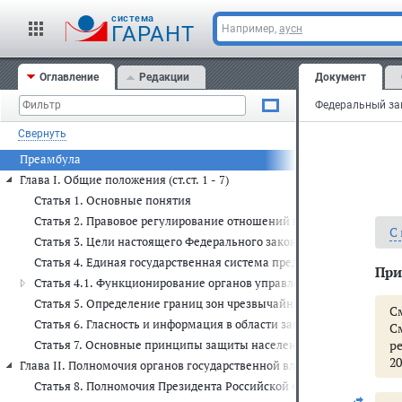
cистема
ГАРАНТ
Например,
аусн
Оглавление
Редакции
Документ
Свернуть
Преамбула
Глава I. Общие положения (ст.ст. 1 - 7)
Статья 1. Основные понятия
Статья 2. Правовое регулирование отношений в области защиты 
С
Статья 3. Цели настоящего Федерального закона
Статья 4. Единая государственная система предупреждения и ли
При
Статья 4.1. Функционирование органов управления и сил единой
Статья 5. Определение границ зон чрезвычайных ситуаций и зон
С
Статья 6. Гласность и информация в области защиты населения и
С
р
Статья 7. Основные принципы защиты населения и территорий о
20
Глава II. Полномочия органов государственной власти Российской Фе
Статья 8. Полномочия Президента Российской Федерации в облас