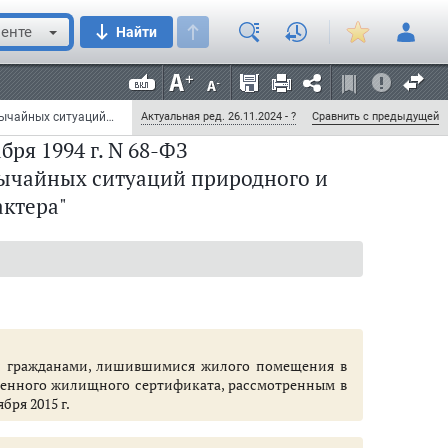
енте
Найти
Федеральный закон от 21 декабря 1994 г. N 68-ФЗ "О защите населения и территорий от чрезвычайных ситуаций природного и техногенного характера" (с изменениями и дополнениями)
Актуальная ред. 26.11.2024 - ?
Сравнить с предыдущей
ря 1994 г. N 68-ФЗ
вычайных ситуаций природного и
актера"
 ситуаций
й гражданами, лишившимися жилого помещения в
твенного жилищного сертификата, рассмотренным в
бря 2015 г.
ии и органов местного самоуправления в области защиты населения и те