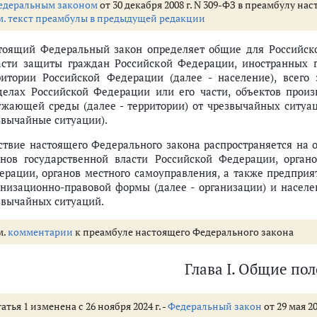
ции в области защиты населения и территорий от чрезвычайных ситуац
едеральным законом
от 30 декабря 2008 г. N 309-ФЗ в преамбулу 
м. текст преамбулы в предыдущей редакции
бласти защиты населения и территорий от чрезвычайных ситуаций
в Российской Федерации и органов местного самоуправления в области
тоящий Федеральный закон определяет общие для Российск
ектов Российской Федерации при организации возмещения ущерба, прич
асти защиты граждан Российской Федерации, иностранных 
решения об отложении голосования на выборах, референдумах при вве
ритории Российской Федерации (далее - население), всего 
 территорий от чрезвычайных ситуаций (ст.ст. 12 - 17)
делах Российской Федерации или его части, объектов произ
ченный на решение задач в области защиты населения и территорий от
ужающей среды (далее - территории) от чрезвычайных ситуац
сти в области защиты населения и территорий от чрезвычайных ситуац
звычайные ситуации).
 и территорий от чрезвычайных ситуаций
ствие настоящего Федерального закона распространяется на 
езвычайных ситуаций
анов государственной власти Российской Федерации, органо
, других войск и воинских формирований для ликвидации чрезвычайных
ерации, органов местного самоуправления, а также предприя
оссийской Федерации при ликвидации чрезвычайных ситуаций
анизационно-правовой формы (далее - организации) и населе
ранных граждан и лиц без гражданства в области защиты населения и те
звычайных ситуаций.
аждан и лиц без гражданства в области защиты населения и территорий
м.
комментарии
к преамбуле настоящего Федерального закона
ных граждан и лиц без гражданства в области защиты населения и терр
аций (ст.ст. 20 - 21)
ных ситуаций
Глава I. Общие по
риторий от чрезвычайных ситуаций
ятий по защите населения и территорий от чрезвычайных ситуаций (ст.с
атья 1 изменена с 26 ноября 2024 г. -
Федеральный закон
от 29 мая 20