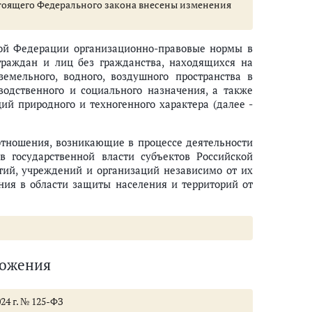
ий
настоящего Федерального закона внесены изменения
 защиты населения и территорий от чрезвычайных ситуаций
ой Федерации организационно-правовые нормы в
иненного жилым помещениям граждан в результате чрезвычайных ситуа
граждан и лиц без гражданства, находящихся на
дении режима повышенной готовности или чрезвычайной ситуации
земельного, водного, воздушного пространства в
водственного и социального назначения, а также
 чрезвычайных ситуаций
ий природного и техногенного характера (далее -
ий
отношения, возникающие в процессе деятельности
в государственной власти субъектов Российской
 ситуаций
тий, учреждений и организаций независимо от их
ния в области защиты населения и территорий от
рриторий от чрезвычайных ситуаций и социальная защита пострадавших (с
 от чрезвычайных ситуаций
иторий от чрезвычайных ситуаций
ложения
т. 22 - 25)
24 г. № 125-ФЗ