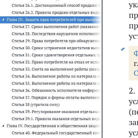
у
Статья 26.1. Дистанционный способ продажи товара
п
Статья 26.2. Правила продажи отдельных видов товаров
Глава III. Защита прав потребителей при выполнении работ (оказании у
п
Статья 27. Сроки выполнения работ (оказания услуг)
ус
Статья 28. Последствия нарушения исполнителем сроков выполнен
Статья 29. Права потребителя при обнаружении недостатков выпо
Статья 30. Сроки устранения недостатков выполненной работы (ок
Ф
Статья 31. Сроки удовлетворения отдельных требований потребит
г
Статья 32. Право потребителя на отказ от исполнения договора о 
Статья 33. Смета на выполнение работы (оказание услуги)
С
Статья 34. Выполнение работы из материала исполнителя
Статья 35. Выполнение работы из материала (с вещью) потребите
2.
Статья 36. Обязанность исполнителя информировать потребителя 
Статья 37. Порядок и формы оплаты выполненной работы (оказанн
у
Статья 38 (утратила силу)
(
Статья 39. Регулирование оказания отдельных видов услуг
Статья 39.1. Правила оказания отдельных видов услуг, выполнен
за
Глава IV. Государственная и общественная защита прав потребителей (с
ус
Статья 40. Федеральный государственный контроль (надзор) в об