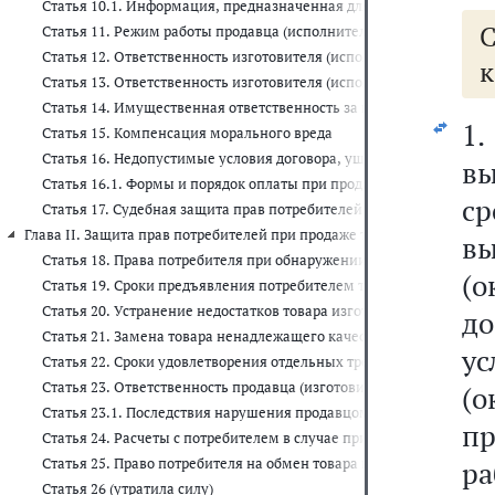
Статья 10.1. Информация, предназначенная для публичного озна
Статья 11. Режим работы продавца (исполнителя)
Статья 12. Ответственность изготовителя (исполнителя, продавца
к
Статья 13. Ответственность изготовителя (исполнителя, продав
Статья 14. Имущественная ответственность за вред, причиненный 
1
Статья 15. Компенсация морального вреда
Статья 16. Недопустимые условия договора, ущемляющие права по
вы
Статья 16.1. Формы и порядок оплаты при продаже товаров (выпол
с
Статья 17. Судебная защита прав потребителей
Глава II. Защита прав потребителей при продаже товаров потребителям 
в
Статья 18. Права потребителя при обнаружении в товаре недостат
(о
Статья 19. Сроки предъявления потребителем требований в отнош
Статья 20. Устранение недостатков товара изготовителем (про
до
Статья 21. Замена товара ненадлежащего качества
ус
Статья 22. Сроки удовлетворения отдельных требований потребит
Статья 23. Ответственность продавца (изготовителя, уполномоч
(
Статья 23.1. Последствия нарушения продавцом срока передачи 
п
Статья 24. Расчеты с потребителем в случае приобретения им тов
Статья 25. Право потребителя на обмен товара надлежащего качес
р
Статья 26 (утратила силу)