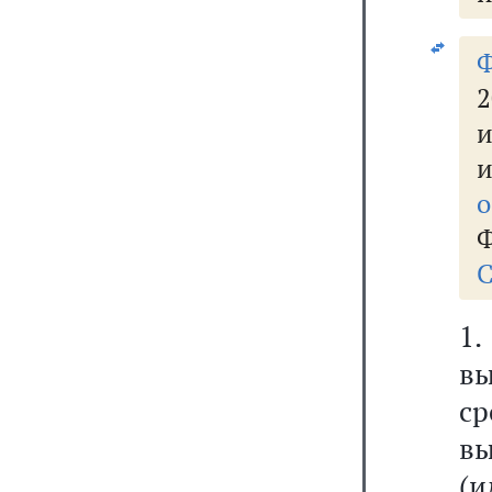
и
о
Ф
С
1
вы
с
вы
(и