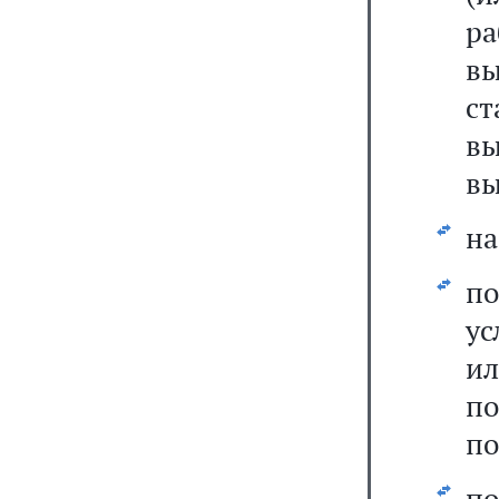
ра
вы
с
вы
вы
на
по
ус
и
по
по
п