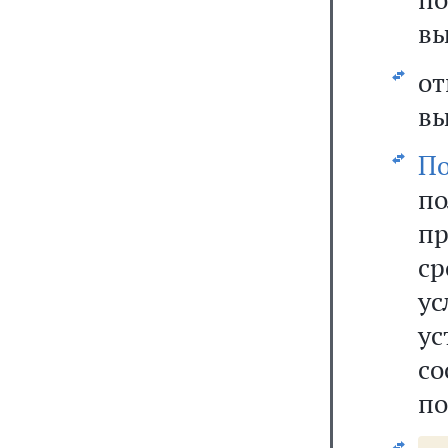
вы
от
вы
По
п
пр
с
ус
у
с
по