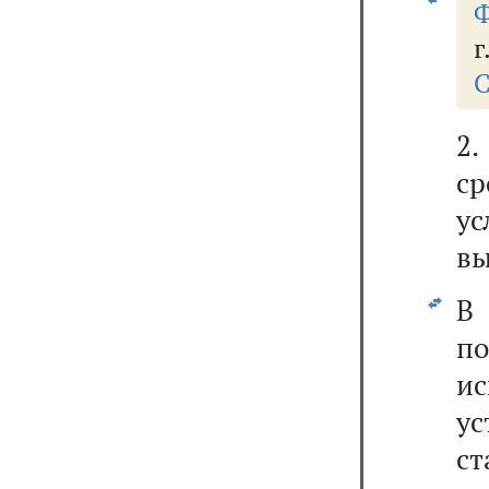
Ф
г
С
2
с
у
вы
В
п
и
у
ст