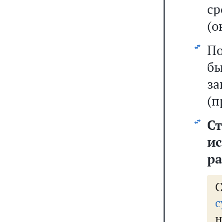
ср
(о
По
б
з
(п
С
и
ра
с
н