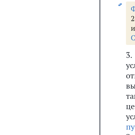
и
С
3.
ус
о
вы
т
ц
ус
пу