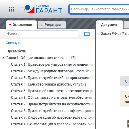
cистема
ГАРАНТ
Например,
банкротство граждани
Оглавление
Редакции
Документ
Свернуть
Преамбула
Глава I. Общие положения (ст.ст. 1 - 17)
Статья 1. Правовое регулирование отношений в области защиты п
Статья 2. Международные договоры Российской Федерации
Статья 3. Право потребителей на просвещение в области защиты 
С
Статья 4. Качество товара (работы, услуги)
Статья 5. Права и обязанности изготовителя (исполнителя, продавц
С
Статья 6. Обязанность изготовителя обеспечить возможность рем
з
Статья 7. Право потребителя на безопасность товара (работы, услу
Статья 8. Право потребителя на информацию об изготовителе (испо
Статья 9. Информация об изготовителе (исполнителе, продавце, в
Статья 10. Информация о товарах (работах, услугах)