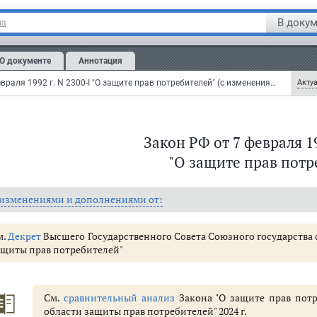
В докум
на
О документе
Аннотация
Закон РФ от 7 февраля 1992 г. N 2300-I "О защите прав потребителей" (с изменениями и дополнениями)
Актуа
Закон РФ от 7 февраля 19
рав потребителей
"О защите прав потр
прав потребителей
 изменениями и дополнениями от:
а) в области установления срока службы, срока годности товара (работы),
м.
Декрет
Высшего Государственного Совета Союзного государства от 
онта и технического обслуживания товара
ащиты прав потребителей"
ги)
лнителе, продавце) и о товарах (работах, услугах)
ладельце агрегатора)
См.
сравнительный анализ
Закона "О защите прав потре
области защиты прав потребителей" 2024 г.