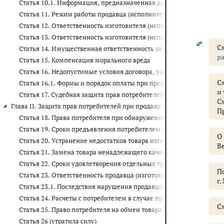
Статья 10.1. Информация, предназначенная для публичного озна
Статья 11. Режим работы продавца (исполнителя)
Статья 12. Ответственность изготовителя (исполнителя, продавца
Статья 13. Ответственность изготовителя (исполнителя, продав
С
Статья 14. Имущественная ответственность за вред, причиненный 
р
Статья 15. Компенсация морального вреда
Статья 16. Недопустимые условия договора, ущемляющие права по
С
Статья 16.1. Формы и порядок оплаты при продаже товаров (выпол
и
Статья 17. Судебная защита прав потребителей
С
Глава II. Защита прав потребителей при продаже товаров потребителям 
П
Статья 18. Права потребителя при обнаружении в товаре недостат
Статья 19. Сроки предъявления потребителем требований в отнош
О
Статья 20. Устранение недостатков товара изготовителем (про
Ве
Статья 21. Замена товара ненадлежащего качества
Статья 22. Сроки удовлетворения отдельных требований потребит
П
Статья 23. Ответственность продавца (изготовителя, уполномоч
г.
Статья 23.1. Последствия нарушения продавцом срока передачи 
Статья 24. Расчеты с потребителем в случае приобретения им тов
С
Статья 25. Право потребителя на обмен товара надлежащего качес
Статья 26 (утратила силу)