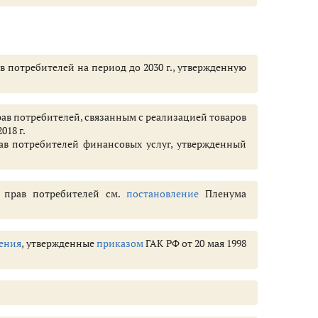
услуге)
 предпринимателя, импортера) за нарушение прав потребителей
 потребителей на период до 2030 г., утвержденную
ля, владельца агрегатора)
ав потребителей, связанным с реализацией товаров
018 г.
ав потребителей финансовых услуг, утвержденный
 прав потребителей см.
постановление
Пленума
льным предпринимателем, импортером)
ения
, утвержденные
приказом
ГАК РФ от 20 мая 1998
еля, импортера) за просрочку выполнения требований потребителя