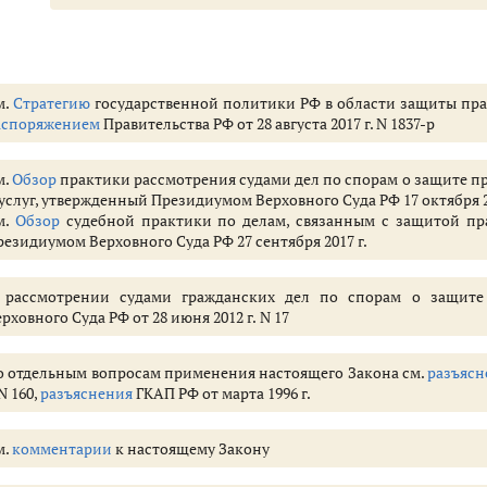
комления потребителей
, владельца агрегатора) за ненадлежащую информацию о товаре (работе, 
ца, уполномоченной организации или уполномоченного индивидуального
м.
Стратегию
государственной политики РФ в области защиты прав
вследствие недостатков товара (работы, услуги)
аспоряжением
Правительства РФ от 28 августа 2017 г. N 1837-р
требителя, запреты и обязанности, налагаемые на продавца (исполните
м.
Обзор
практики рассмотрения судами дел по спорам о защите пр
нении работ, оказании услуг)
 услуг, утвержденный Президиумом Верховного Суда РФ 17 октября 2
м.
Обзор
судебной практики по делам, связанным с защитой пр
(ст.ст. 18 - 26.2)
резидиумом Верховного Суда РФ 27 сентября 2017 г.
ков
ении недостатков товара
 рассмотрении судами гражданских дел по спорам о защите
давцом, уполномоченной организацией или уполномоченным индивидуа
рховного Суда РФ от 28 июня 2012 г. N 17
еля
о отдельным вопросам применения настоящего Закона см.
разъясн
енной организации или уполномоченного индивидуального предпринимат
 N 160,
разъяснения
ГКАП РФ от марта 1996 г.
предварительно оплаченного товара потребителю
ара ненадлежащего качества
м.
комментарии
к настоящему Закону
тва