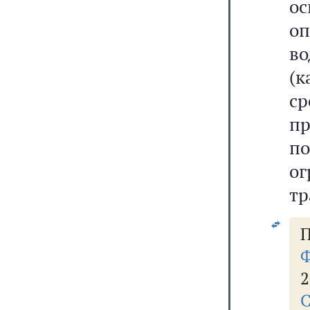
о
о
в
(к
с
п
п
о
тр
П
Ф
2
С