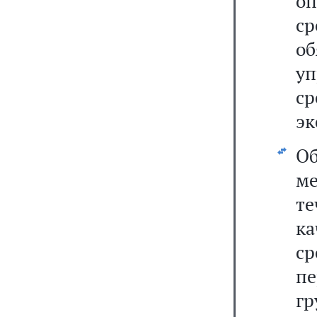
о
с
о
у
с
эк
О
м
те
к
ср
п
гр