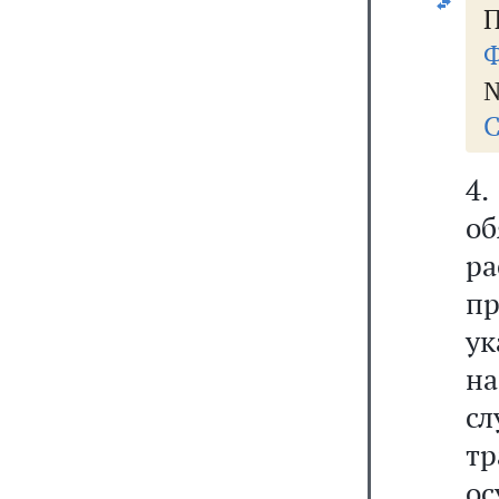
П
Ф
№
С
4
о
р
п
у
н
сл
т
ос