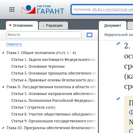
ис
cистема
о
ГАРАНТ
Например,
44-фз о контрактной си
с
Оглавление
Редакции
Документ
ме
2
Свернуть
Глава I. Общие положения (ст.ст. 1 - 4)
ос
Статья 1. Задачи настоящего Федерального закона
ср
Статья 2. Основные термины
Статья 3. Основные принципы обеспечения безопасности дорожн
(к
Статья 4. Правовые основы безопасности дорожного движения в 
ср
Глава II. Государственная политика в области обеспечения безопаснос
Статья 5. Основные направления обеспечения безопасности доро
Статья 6. Полномочия Российской Федерации, субъектов Российс
П
Статья 7 (утратила силу)
Ф
Статья 8. Участие общественных объединений в осуществлении 
№
Статья 9. Организация государственного учета основных показат
Глава III. Программы обеспечения безопасности дорожного движения 
С