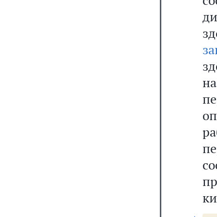
с
ди
з
за
зд
на
пе
оп
р
пе
с
пр
ки