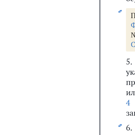
П
Ф
№
С
5.
ук
пр
ил
4 
за
6.