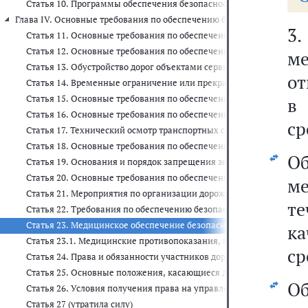
Статья 10. Программы обеспечения безопасности дорожного дви
Глава IV. Основные требования по обеспечению безопасности дорожног
3
Статья 11. Основные требования по обеспечению безопасности до
Статья 12. Основные требования по обеспечению безопасности д
м
Статья 13. Обустройство дорог объектами сервиса
от
Статья 14. Временные ограничение или прекращение движения т
Статья 15. Основные требования по обеспечению безопасности до
в
Статья 16. Основные требования по обеспечению безопасности д
ср
Статья 17. Технический осмотр транспортных средств
Статья 18. Основные требования по обеспечению безопасности д
О
Статья 19. Основания и порядок запрещения эксплуатации трансп
Статья 20. Основные требования по обеспечению безопасности 
м
Статья 21. Мероприятия по организации дорожного движения
те
Статья 22. Требования по обеспечению безопасности дорожного д
Статья 23. Медицинское обеспечение безопасности дорожного дв
к
Статья 23.1. Медицинские противопоказания, медицинские пока
ср
Статья 24. Права и обязанности участников дорожного движения
Статья 25. Основные положения, касающиеся допуска к управле
О
Статья 26. Условия получения права на управление транспортны
Статья 27 (утратила силу)