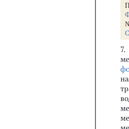
П
Ф
№
С
7
м
ф
на
т
в
м
м
ме