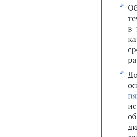
О
те
в 
к
ср
ра
Д
ос
п
ис
о
ди