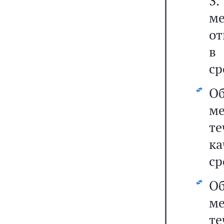
3
м
от
в
ср
О
м
те
к
ср
О
м
те