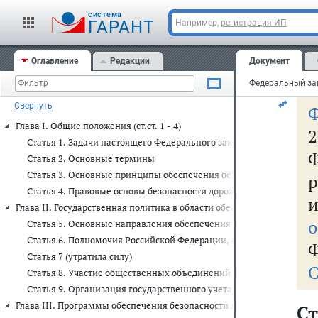
Фе
cистема
N 
ГАРАНТ
Например,
регистрация ИП
Оглавление
Редакции
Документ
С
Свернуть
Глава I. Общие положения (ст.ст. 1 - 4)
2
Статья 1. Задачи настоящего Федерального закона
Ф
Статья 2. Основные термины
Статья 3. Основные принципы обеспечения безопасности дорожн
Статья 4. Правовые основы безопасности дорожного движения в 
Глава II. Государственная политика в области обеспечения безопаснос
о
Статья 5. Основные направления обеспечения безопасности доро
Статья 6. Полномочия Российской Федерации, субъектов Российс
Ф
Статья 7 (утратила силу)
С
Статья 8. Участие общественных объединений в осуществлении 
Статья 9. Организация государственного учета основных показат
Глава III. Программы обеспечения безопасности дорожного движения 
Ст