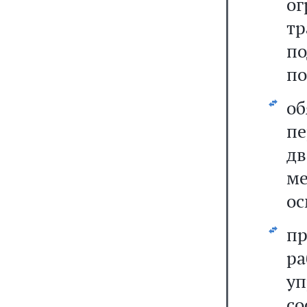
о
т
п
по
о
пе
дв
м
ос
пр
р
уп
со