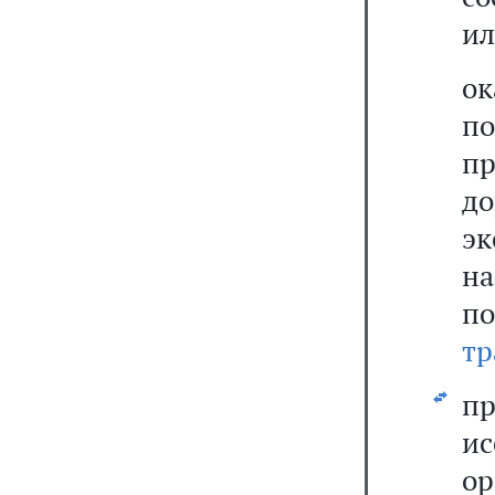
ил
о
по
пр
д
эк
н
п
тр
пр
ис
о