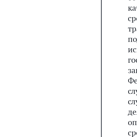
к
с
тр
п
ис
г
з
Ф
сл
сл
де
о
с