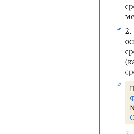
с
ме
2
ос
ср
(к
ср
П
Ф
№
С