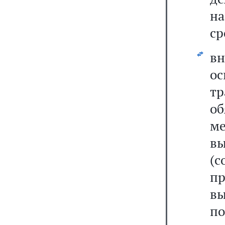
н
ср
вн
о
тр
о
м
в
(с
п
в
п