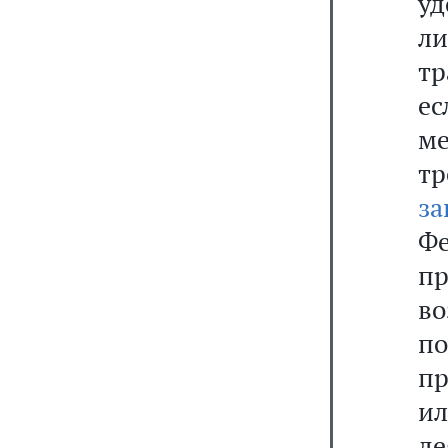
уд
л
т
е
м
т
за
Ф
п
во
по
пр
и
де