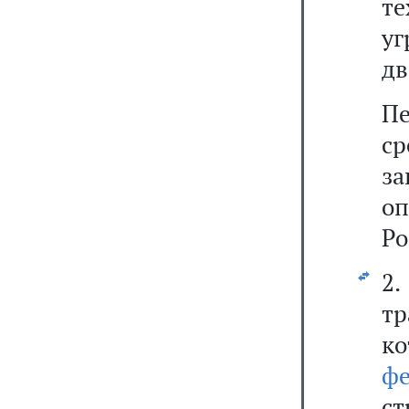
те
у
дв
Пе
с
з
о
Ро
2
т
к
ф
с