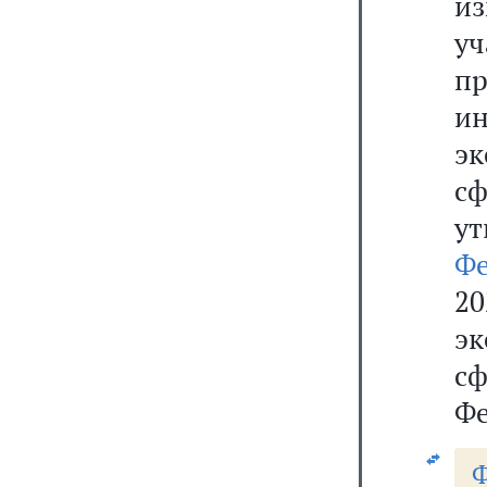
и
у
п
ин
эк
с
у
Ф
2
эк
сф
Фе
Ф