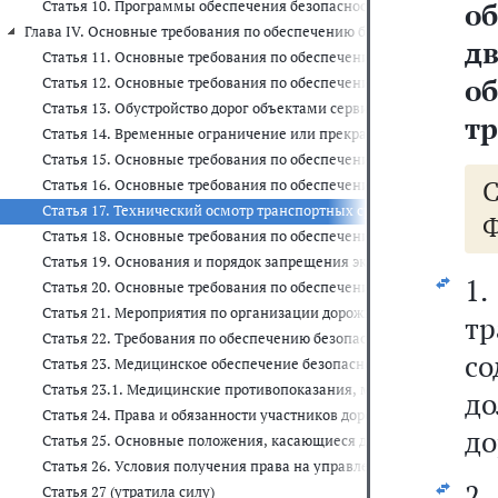
о
Статья 10. Программы обеспечения безопасности дорожного дви
Глава IV. Основные требования по обеспечению безопасности дорожног
д
Статья 11. Основные требования по обеспечению безопасности до
о
Статья 12. Основные требования по обеспечению безопасности д
Статья 13. Обустройство дорог объектами сервиса
тр
Статья 14. Временные ограничение или прекращение движения т
Статья 15. Основные требования по обеспечению безопасности до
Статья 16. Основные требования по обеспечению безопасности д
Статья 17. Технический осмотр транспортных средств
Ф
Статья 18. Основные требования по обеспечению безопасности д
Статья 19. Основания и порядок запрещения эксплуатации трансп
1.
Статья 20. Основные требования по обеспечению безопасности 
Статья 21. Мероприятия по организации дорожного движения
т
Статья 22. Требования по обеспечению безопасности дорожного д
со
Статья 23. Медицинское обеспечение безопасности дорожного дв
Статья 23.1. Медицинские противопоказания, медицинские пока
д
Статья 24. Права и обязанности участников дорожного движения
до
Статья 25. Основные положения, касающиеся допуска к управле
Статья 26. Условия получения права на управление транспортны
2
Статья 27 (утратила силу)