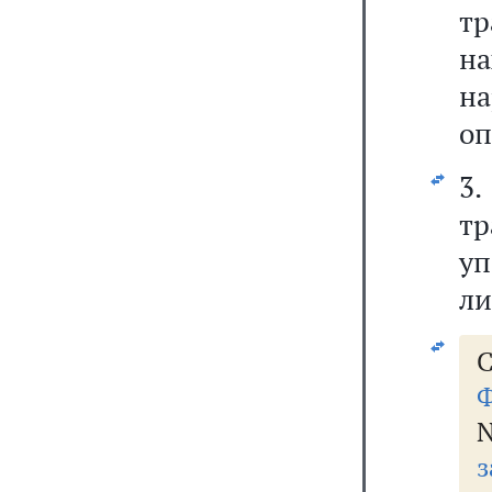
т
на
на
оп
3
тр
у
ли
С
Ф
з