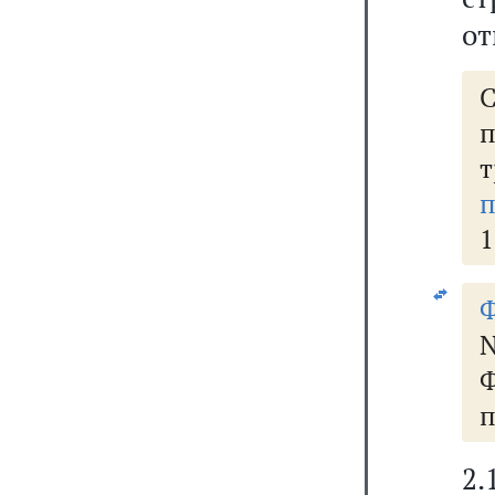
от
п
п
1
Ф
п
2