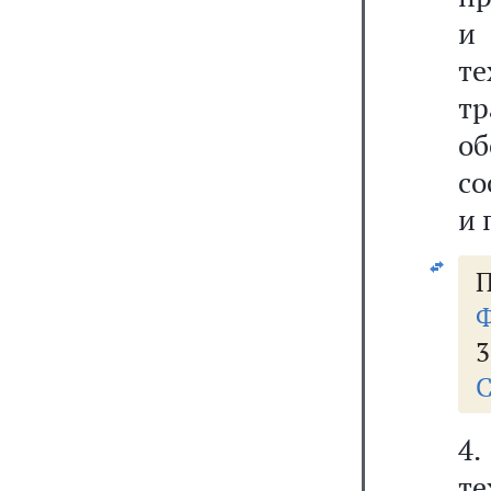
и
те
т
о
со
и 
Ф
3
С
4.
т