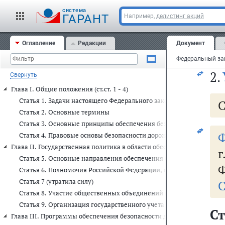
2
cистема
эк
ГАРАНТ
Например,
делистинг акций
сф
Оглавление
Редакции
Документ
Фе
2.
Свернуть
Глава I. Общие положения (ст.ст. 1 - 4)
Статья 1. Задачи настоящего Федерального закона
С
Статья 2. Основные термины
Статья 3. Основные принципы обеспечения безопасности дорожн
Ф
Статья 4. Правовые основы безопасности дорожного движения в 
Глава II. Государственная политика в области обеспечения безопаснос
Статья 5. Основные направления обеспечения безопасности доро
Ф
Статья 6. Полномочия Российской Федерации, субъектов Российс
Статья 7 (утратила силу)
С
Статья 8. Участие общественных объединений в осуществлении 
Статья 9. Организация государственного учета основных показат
Ст
Глава III. Программы обеспечения безопасности дорожного движения 