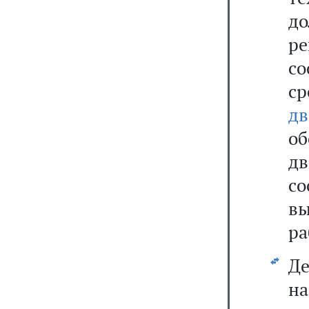
д
р
со
с
д
о
д
с
в
ра
Д
н