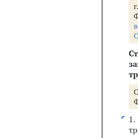
Ф
в
С
С
з
тр
Ф
1
тр